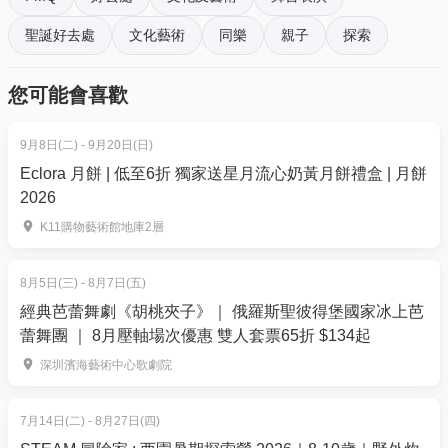
聖誕好去處
文化藝術
同樂
親子
探索
4. 我預訂了活動，但還沒收到確認電郵，該怎樣辦？
- 如果仍未能找到確認電郵，你可以電郵到
您可能會喜歡
01space@hk01.com 與我們聯絡。
【和匠心傳 Wa!CraftLink 2025｜日本國寶級淡路人
形淨琉璃劇場】亮點內容：
9月8日(二) - 9月20日(日)
5. 下單後，我可以修改訂單或申請退款嗎？
精巧機關驅動眉眼唇齒，細膩演繹喜怒哀樂
Eclora 月餅 | 低至6折 獨家送星月流心奶黃月餅禮盒 | 月餅
訂單確認後，不設修改及退款，如需更多協助，請電
江戶華服重現百年工藝，金線刺繡流光溢彩
2026
郵到 01space@hk01.com。
「三位一體」完美融合，人偶 × 說唱 × 太鼓同步演
K11購物藝術館地庫2層
繹震撼劇場
6. 如何賺取及使用 01 積分？
於「01空間」購票，每消費$1即可賺取1「01積
8月5日(三) - 8月7日(五)
分」。揀啱心水活動，以100分扣減$1購買門票。玩完
經典芭蕾舞劇《胡桃夾子》｜ 俄羅斯聖彼得堡國家冰上芭
蕾舞團 ｜ 8月壓軸場次優惠 雙人套票65折 $134起
再賺，賺完再買、再食、再玩！
深圳濱海藝術中心歌劇院
7月14日(二) - 8月27日(四)