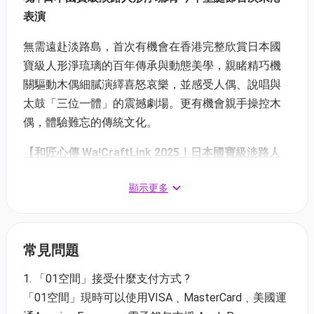
表演
無需遠赴淡路島，首次有機會在香港完整欣賞日本國
寶級人形淨琉璃的百年傳承與動態美學，親睹精巧機
關驅動木偶細膩演繹喜怒哀樂，並感受人偶、說唱與
太鼓「三位一體」的震撼劇場。更有機會親手操控木
偶，體驗難忘的傳統文化。
【和匠心傳 Wa!CraftLink 2025｜日本國寶級淡路人
形淨琉璃劇場】演出資訊：
顯示更多
日期：2025年12月26-28日
時間：下午2:00-4:00及 下午5:00-7:00 (每日兩場，絕
不加場)
常見問題
地點：中環鴨巴甸街元創方地面廣場（不設劃位）
語言支援：附
中英字幕
解說
1. 「01空間」接受什麼支付方式 ?
「01空間」現時可以使用VISA﹑MasterCard﹑美國運