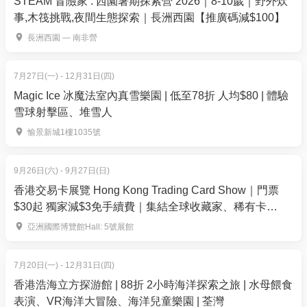
STEAM 冒險家 : 西園暑期探索營 2026｜8-10歲｜野外炊
事,木筏挑戰,夜間生態探索｜長洲西園【推廣碼減$100】
長洲西園 — 南非營
7月27日(一) - 12月31日(四)
Magic Ice 冰魔法室內真雪樂園 | 低至78折 人均$80 | 體驗
主辦單位保留一切更改本活動安排之權利。如有任何
雪球射擊區、堆雪人
爭議，主辦單位保留最終決定權。
愉景新城1樓1035號
9月26日(六) - 9月27日(日)
香港交易卡展覽 Hong Kong Trading Card Show｜門票
$30起 獨家減$3免手續費｜集結全球收藏家、稀有卡
150+攤位— 運動卡、寶可夢、集換式卡牌遊戲、航海王等
亞洲國際博覽館Hall: 5號展館
｜9月26-27日 亞洲國際博覽館Hall 5
7月20日(一) - 12月31日(四)
香港浩海立方探游館 | 88折 2小時海洋探索之旅 | 水母餵食
表演、VR海洋大冒險、海洋兒童樂園 | 荃灣