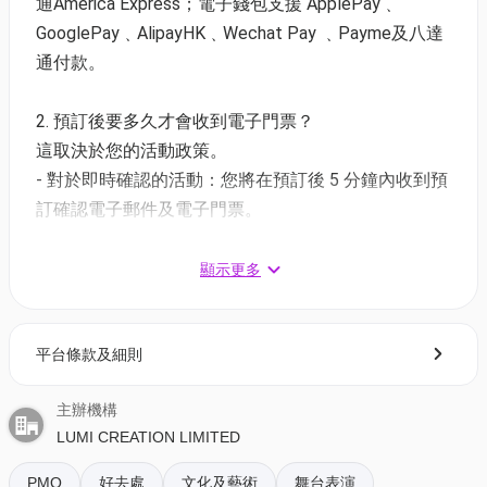
通America Express；電子錢包支援 ApplePay﹑
11月30日前 早鳥低至88折購票（名額有限，絕不加
GooglePay﹑AlipayHK﹑Wechat Pay ﹑Payme及八達
場!)
通付款。
⭐早鳥優惠 (11月30日前購票)
成人 HK$490
2. 預訂後要多久才會收到電子門票？
12歲或以下 HK290
這取決於您的活動政策。
- 對於即時確認的活動：您將在預訂後 5 分鐘內收到預
⭐正價
訂確認電子郵件及電子門票。
成人 HK$530
- 對於需主辦方確認的活動：電子門票將會於您預訂後
12歲或以下 HK$330
1 - 3 個工作天內發送到您所登記的電郵地址。
顯示更多
⭐特別體驗
觀眾有機會
親手操控百年木偶
及
試穿特製高腳木
3. 如何打開及使用電子門票 ?
屐
，還有傳統習俗一同參與
平台條款及細則
- 會員可以下載《香港01》流動應用程式(APP) ，並以
與百年工藝木偶
近距離接觸及拍照
，成為這個冬季
購票時所綁定的電話號碼登入帳戶，順序按「我的」>
的難忘回憶
主辦機構
按「門票」> 點擊相關活動電子門票；
LUMI CREATION LIMITED
- 透過訂單電郵內按「查看電子票」連結; 部份活動設
有電子門票附件(PDF)。
PMQ
好去處
文化及藝術
舞台表演