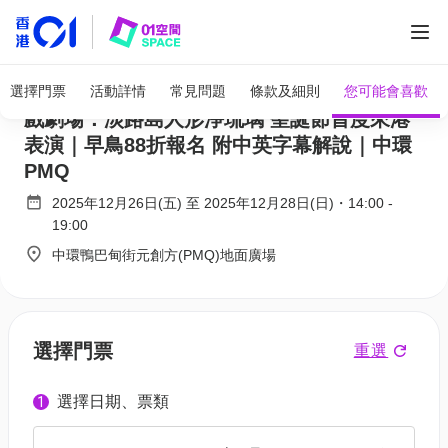
全部圖片
(活動完結) - 和匠心傳｜日本國寶級傳統人偶
選擇門票
活動詳情
常見問題
條款及細則
您可能會喜歡
戲劇場：淡路島人形淨琉璃 聖誕節首度來港
表演｜早鳥88折報名 附中英字幕解說｜中環
PMQ
2025年12月26日(五)
至
2025年12月28日(日)
・
14:00
-
19:00
中環鴨巴甸街元創方(PMQ)地面廣場
選擇門票
重選
選擇日期、票類
1