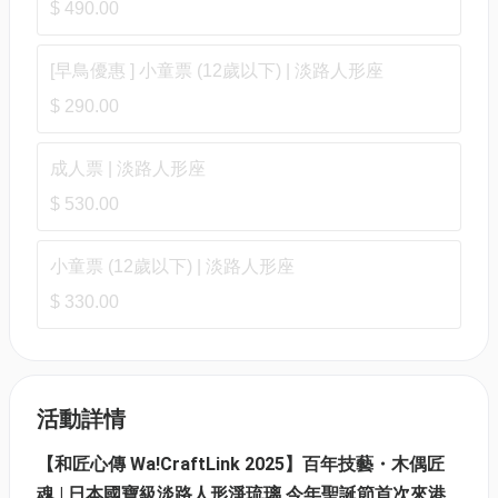
$ 490.00
[早鳥優惠 ] 小童票 (12歲以下) | 淡路人形座
$ 290.00
成人票 | 淡路人形座
$ 530.00
小童票 (12歲以下) | 淡路人形座
$ 330.00
活動詳情
【和匠心傳 Wa!CraftLink 2025】百年技藝・木偶匠
魂 | 日本國寶級淡路人形淨琉璃 今年聖誕節首次來港