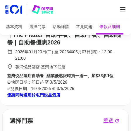
全部圖片
荃灣悦品酒店自助餐買一送一、加$33多1位
基本資料
選擇門票
活動詳情
常見問題
條款及細則
｜The Platter 自助早餐、自助午餐、自助晚
餐 | 自助餐優惠2026
2026年01月20日(二)
至
2026年05月07日(四)
・
12:00
-
21:00
葵涌悦品酒店‧荃灣地下低層
荃灣悦品酒店自助餐 | 結業優惠限時買一送一、加$33多1位
⏰快閃日期：即日起 至 3/5/2026
✅兌換日期：16/4/2026 至 3/5/2026
優惠同時適用於屯門悦品酒店
選擇門票
重選