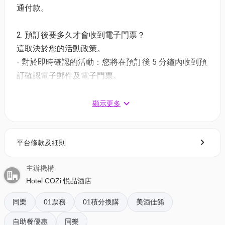
通付款。
(2) 悦享蟹宴•海鮮自助晚餐 | 適用於星期六至日及公眾
假期 | 17:45-22:00
2. 預訂後要多久才會收到電子門票？
買1送1、第3位+$33多1位 | 大小同價
這取決於您的活動政策。
價錢：$797.4/ 3位 | 人均$265.8 | 原價: $1,614
- 對於即時確認的活動：您將在預訂後 5 分鐘內收到預
訂確認電子郵件及電子門票。
(3) 閒日精選半自助午餐🥗適用於星期一至五 12:00-
- 對於需主辦方確認的活動：電子門票將會於您預訂後
14:30
1 - 3 個工作天內發送到您所登記的電郵地址。
顯示更多
買2送2 大小同價
價錢：$403.2 / 4位 | 人均$100.8 | 原價: $739.2
3. 如何打開及使用電子門票 ?
平台條款及細則
- 會員可以下載《香港01》流動應用程式(APP) ，並以
(4) 龍蝦松露•半自助晚餐🦞適用於星期一至五 | 18:00-
購票時所綁定的電話號碼登入帳戶，順序按「我的」>
21:30
主辦機構
按「門票」> 點擊相關活動電子門票；
買2送2 大小同價
Hotel COZi 悦品酒店
- 透過訂單電郵內按「查看電子票」連結; 部份活動設
價錢：$619.2 / 4位 | 人均$154.8 | 原價: $1,135.2
有電子門票附件(PDF)。
同樂
01票務
01積分換購
美酒佳餚
(5) 品味獅城自助午餐🦁適用於星期六、日及公眾假期
自助餐優惠
同樂
4. 我預訂了活動，但還沒收到確認電郵，該怎樣辦？