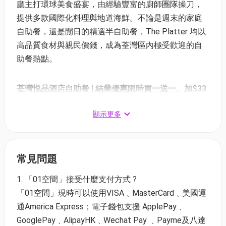
廳主打環球美食盛宴，由經驗豐富的廚師團隊操刀，
提供多款國際化料理與地道海鮮。不論是週末的家庭
自助餐，還是閒日的精選半自助餐，The Platter 均以
高品質食材與親民價錢，成為荃灣區內極受歡迎的自
助餐熱點。
荃灣悦品酒店自助餐 | 結業優惠限時買一送一、加$33
多1位
顯示更多
⏰快閃日期：即日起 至 3/5/2026
✅兌換日期：即日起 至 7/5/2026
優惠同時適用於屯門悦品酒店
常見問題
(1) 品味獅城自助午餐 | 適用於星期六、日及公眾假期
12:00-14:30
1. 「01空間」接受什麼支付方式 ?
買1送1、第3位+$33多1位 | 大小同價
「01空間」現時可以使用VISA﹑MasterCard﹑美國運
價錢：$485.4 / 3位 | 人均$161.8 | 原價: $1,044
通America Express；電子錢包支援 ApplePay﹑
GooglePay﹑AlipayHK﹑Wechat Pay ﹑Payme及八達