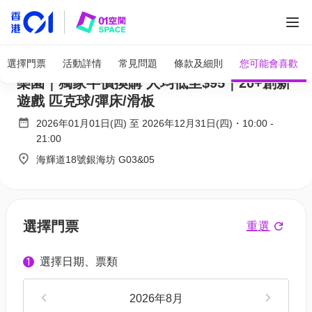
全部圖片
Super Sports Park 全港最大5萬呎室內運動
選擇門票
活動詳情
常見問題
條款及細則
您可能會喜歡
樂園｜獨家半價換購 人均低至$95｜20+創新
遊戲 匹克球/彈床/滑板
2026年01月01日(四)
至
2026年12月31日(四)
・
10:00
-
21:00
海輝道18號銀海坊 G03&05
選擇門票
重選
選擇日期、票類
1
2026年8月