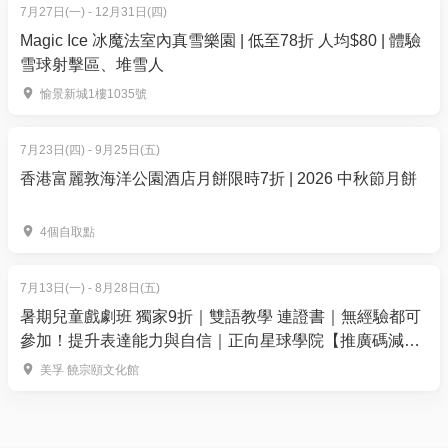
7月27日(一) - 12月31日(四)
Magic Ice 冰魔法室內真雪樂園 | 低至78折 人均$80 | 體驗
雪球射擊區、堆雪人
愉景新城1樓1035號
7月23日(四) - 9月25日(五)
香港富麗敦海洋公園酒店月餅限時7折 | 2026 中秋節月餅
SSP全新團體遊戲｜賽車對決 等你組隊挑機！
🏎️ 賽車模擬器｜即時對戰・以速度技術取勝！
4個自取點
模擬真實賽車操控，即時飆車對決，喺多元賽道上鬥
快、鬥準、鬥反應，感受真正嘅速度與激情！
7月13日(一) - 8月28日(五)
暑期兒童戲劇班 獨家9折｜雙語教學 連證書｜無經驗都可
參加！提升表達能力與自信｜正向星球學院【推廣碼減
$100】
美孚 饒宗頤文化館