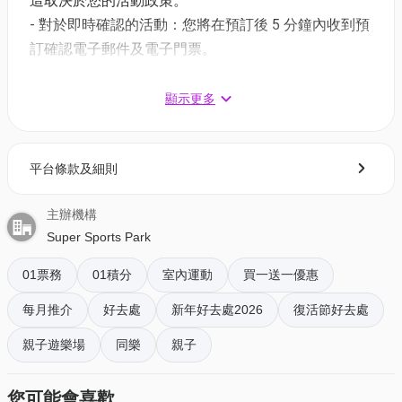
這取決於您的活動政策。
- 對於即時確認的活動：您將在預訂後 5 分鐘內收到預
備註：【*低至半價/9折換購】 - 優惠適用指定活動門
訂確認電子郵件及電子門票。
票，以01積分抵扣方式付款。以上優惠價錢均以扣減
- 對於需主辦方確認的活動：電子門票將會於您預訂後
最多「01積分」後計算所得，以版面顯示計算為準。
1 - 3 個工作天內發送到您所登記的電郵地址。
顯示更多
有關「01積分」的使用條款及細則，請詳閱
https://www.hk01.com/terms 之相關部分其他請參閱
3. 如何打開及使用電子門票 ?
條款及細則。
平台條款及細則
- 會員可以下載《香港01》流動應用程式(APP) ，並以
購票時所綁定的電話號碼登入帳戶，順序按「我的」>
注意事項:
主辦機構
按「門票」> 點擊相關活動電子門票；
所有入場人士(4歲或以上)均須購票入場 一人一票
Super Sports Park
- 透過訂單電郵內按「查看電子票」連結; 部份活動設
大小同價，9歲以下小童須成人購票陪同入場
有電子門票附件(PDF)。
每位成人每時段只可陪同兩位小童入場
01票務
01積分
室內運動
買一送一優惠
每位進入Super Sports Park人士必需簽妥免責聲明
每月推介
好去處
新年好去處2026
復活節好去處
4. 我預訂了活動，但還沒收到確認電郵，該怎樣辦？
後才可進場 (18歲以下必需由成年人簽名)
- 如果仍未能找到確認電郵，你可以電郵到
親子遊樂場
同樂
親子
所有入場人士必須穿著Super Sports Park防滑襪
01space@hk01.com 與我們聯絡。
($30/雙)
您可能會喜歡