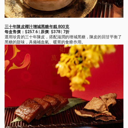
三十年陳皮椰汁增城黑糖年糕 800克
每盒售價：$257.6 | 原價: $378 | 7折
選用珍貴的三十年陳皮，搭配滋潤的增城黑糖，陳皮的回甘平衡了
黑糖的甜味，具備補血氣、暖胃的食療作用。