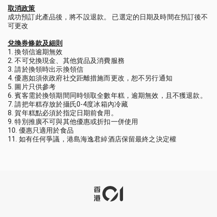
取消政策
成功預訂此產品後，將不設退款。 已選定的日期及時間在預訂後不
可更改
兌換券條款及細則
換領信逾期無效
不可兌換現金、其他貨品及消費服務
請於換領時出示換領信
優惠如須依政府社交距離措施而更改，恕不另行通知
圖片只供參考
賓客需於換領期間同時領取全數年糕，逾期無效，且不獲退款。
請把年糕存放於攝氏0-4度冰箱內冷藏
賀年糕點必須於指定日期前食用。
特別推廣不可與其他優惠或折扣一併使用
優惠只適用於食品
如有任何爭議，港島海逸君綽酒店保留最終之決定權