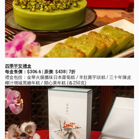
四季平安禮盒
每盒售價：$306.6 | 原價: $438 | 7折
禮盒包括：金華火腿臘味日本蘿蔔糕 / 羊肚菌芋頭糕 / 三十年陳皮
椰汁增城黑糖年糕 / 開心果年糕 (各250克)