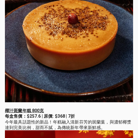
椰汁斑蘭年糕 800克
每盒售價：$257.6 | 原價: $368 | 7折
今年最具話題性的新品！年糕融入清新芬芳的斑蘭葉，與濃郁椰漿
達到完美比例，甜而不膩，為傳統新年帶來新鮮感。