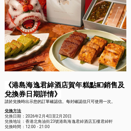
《港島海逸君綽酒店賀年糕點💴銷售及
兌換券日期詳情》
請於兌換時出示您的訂單確認信。每封確認信只可使用一次。
兌換方法
兌換日期：2026年2月4日至2月20日
兌換地址：香港北角油街23號港島海逸君綽酒店五樓君綽軒
兌換時間：12:00 - 21:00