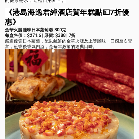
的健康需求，送禮自用皆宜。
《港島海逸君綽酒店賀年糕點💴7折優
惠》
金華火腿臘味日本蘿蔔糕 800克
每盒售價：$271.6 | 原價: $388 | 7折
嚴選優質日本蘿蔔，配以鹹鮮的金華火腿及上等臘味，口感層次豐
富，煎香後香氣四溢，是每年必搶的經典口味。