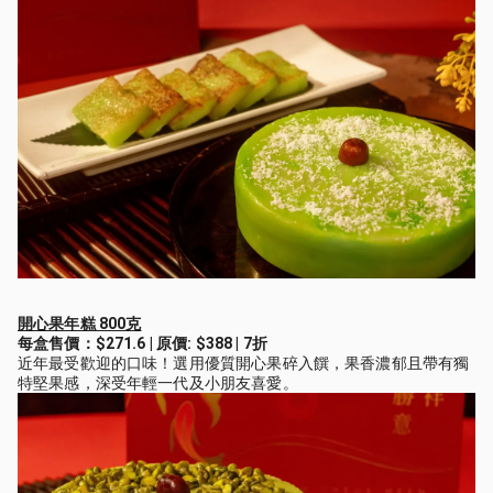
開心果年糕 800克
每盒售價：$271.6 | 原價: $388 | 7折
近年最受歡迎的口味！選用優質開心果碎入饌，果香濃郁且帶有獨
特堅果感，深受年輕一代及小朋友喜愛。