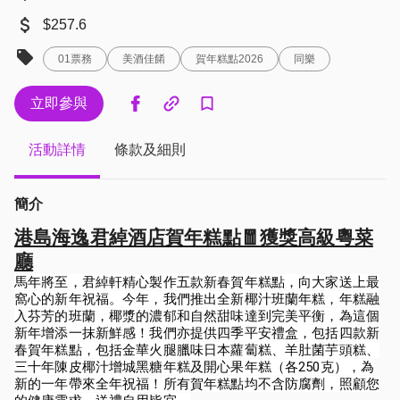
$257.6
01票務
美酒佳餚
賀年糕點2026
同樂
立即參與
活動詳情
條款及細則
簡介
港島海逸君綽酒店賀年糕點🧧獲獎高級粵菜
廳
馬年將至，君綽軒精心製作五款新春賀年糕點，向大家送上最
窩心的新年祝福。今年，我們推出全新椰汁班蘭年糕，年糕融
入芬芳的班蘭，椰漿的濃郁和自然甜味達到完美平衡，為這個
新年增添一抹新鮮感！我們亦提供四季平安禮盒，包括四款新
春賀年糕點，包括金華火腿臘味日本蘿蔔糕、羊肚菌芋頭糕、
三十年陳皮椰汁增城黑糖年糕及開心果年糕（各250克），為
新的一年帶來全年祝福！所有賀年糕點均不含防腐劑，照顧您