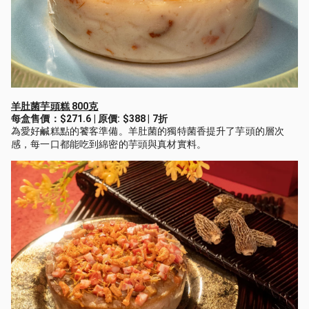
羊肚菌芋頭糕 800克
每盒售價：$271.6 | 原價: $388 | 7折
為愛好鹹糕點的饕客準備。羊肚菌的獨特菌香提升了芋頭的層次
感，每一口都能吃到綿密的芋頭與真材實料。