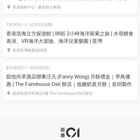
75折優惠 | 適用於週六及公眾假期
利小劇場上演
香港藝術中心 - 麥高利小劇場
成人：$432| 原價: $558.8
兒童：$313| 原價: $404.8
7月20日(一) - 12月31日(四)
長者：$373| 原價: $481.8
香港浩海立方探游館 | 88折 2小時海洋探索之旅 | 水母餵食
表演、VR海洋大冒險、海洋兒童樂園 | 荃灣
4. 7折起 8月自助晚餐自選室內外用餐
用餐時間：下午6時至9時30分
香港荃灣楊屋道88號
7折優惠 | 適用於週一至週四
成人：$591／位（原價: $811.8）
8月26日(三) - 9月25日(五)
兒童：$351／位（原價: $481.8）
凱悅尚萃酒店聯乘汪凡 (Fanny Wong) 月餅禮盒｜早鳥優
長者：$431／位（原價: $591.8）
惠 | The Farmhouse Deli 餅店｜低糖奶黃月餅｜皇玥製作
維港凱悅尚萃酒店2樓 The Farmhouse Deli 餅店
75折優惠 | 適用於週五至週日、公眾假期
成人：$679／位（原價: $877.8）
兒童：$424／位（原價: $547.8）
長者：$526／位（原價: $679.8）