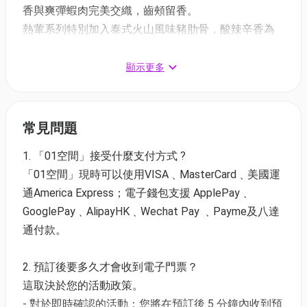
香與爽彈蝦肉完美交織，齒頰留香。
熱葷系列特別加入泰式火山風味豬肋骨，酸辣辛香為
味蕾注入驚喜刺激。烤肉專區的即切慢烤和牛肩胛
肉、松露香草西班牙小羊側腹骨，同樣不容錯過。即
顯示更多
煮的精選海鮮粥，為盛宴餐桌增添一抹矜貴滋味。甜
品方面，必試即焗即製的港式雞蛋仔，以外脆內軟的
經典甜品為豐盛晚宴畫上甜美句號。
常見問題
1. 「01空間」接受什麼支付方式 ?
屯門黃金海岸自助餐優惠 | 限時買一送一優惠
「01空間」現時可以使用VISA﹑MasterCard﹑美國運
1. 自助午餐🦐自選室內外用餐
通America Express；電子錢包支援 ApplePay﹑
＊用餐時間：中午12時至下午2時30分
GooglePay﹑AlipayHK﹑Wechat Pay ﹑Payme及八達
通付款。
買一送一優惠 | 適用於星期一至五
成人：$490/2位 | 人均$245 | 原價: $897.6
2. 預訂後要多久才會收到電子門票？
兒童：$346/2位 | 人均$173 | 原價: $633.6
這取決於您的活動政策。
長者：$430/2位 | 人均$215 | 原價: $787.6
- 對於即時確認的活動：您將在預訂後 5 分鐘內收到預