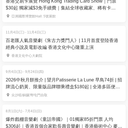
香港交易卡展覽 Hong Kong Trading Card Show｜門票
訂單確認後，不設修改及退款，如需更多協助，請電
*買一送一優惠每次須預訂2位，必須為相同票種，即
$30起 獨家減$3免手續費｜集結全球收藏家、稀有卡
郵到 01space@hk01.com。
成人送成人、小童送小童及長者送長者，優惠已包加
150+攤位— 運動卡、寶可夢、集換式卡牌遊戲、航海王等
亞洲國際博覽館Hall: 5號展館
一
｜9月26-27日 亞洲國際博覽館Hall 5
6. 如何賺取及使用 01 積分？
*兒童為3-11歲、長者為60歲以上
於「01空間」購票，每消費$1即可賺取1「01積
11月4日(三) - 11月4日(三)
分」。揀啱心水活動，以100分扣減$1購買門票。玩完
百老匯人氣音樂劇《朱古力獎門人》| 11月首度登陸香港
3. 7折起 | 8月自助午餐
|
自選室內外用餐
經典小說及電影改編 香港文化中心隆重上演
再賺，賺完再買、再食、再玩！
用餐時間：早上12時至下午 2 時 30 分
香港文化中心大劇院
7折優惠 | 適用於週一至週四
成人：$327| 原價: $448.8
9月4日(五) - 9月24日(四)
兒童：$231| 原價: $316.8
2026中秋月餅推介 | 望月Patisserie La Lune 早鳥74折 | 招
長者：$287| 原價: $393.8
牌流心奶黃、限量版品牌聯乘禮盒$180起 | 全港多區便利
換領
75折優惠 | 適用於週五
尖沙咀/銅鑼灣/屯門自取
成人：$347| 原價: $448.8
兒童：$245| 原價: $316.8
8月1日(六) - 7月4日(日)
長者：$305| 原價: $393.8
爆炸戲棚音樂劇《童話帝國》｜01獨家85折門票 人均
$306起｜香港首個合家歡長壽音樂劇｜香港藝術中心 麥高