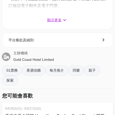
買一送一優惠 | 適用於星期六日及公眾假期
訂確認電子郵件及電子門票。
成人：$610/2位 | 人均$245 | 原價: $1117.6
- 對於需主辦方確認的活動：電子門票將會於您預訂後
兒童：$442/2位 | 人均$173 | 原價: $809.6
1 - 3 個工作天內發送到您所登記的電郵地址。
顯示更多
長者：$526/2位 | 人均$215 | 原價: $963.6
3. 如何打開及使用電子門票 ?
2. 亞洲風味自助晚餐🦞自選室內外用餐
平台條款及細則
- 會員可以下載《香港01》流動應用程式(APP) ，並以
用餐時間：下午6時至9時30分
購票時所綁定的電話號碼登入帳戶，順序按「我的」>
主辦機構
按「門票」> 點擊相關活動電子門票；
買一送一優惠 | 適用於星期一至四
Gold Coast Hotel Limited
- 透過訂單電郵內按「查看電子票」連結; 部份活動設
成人：$886/2位 | 人均$443 | 原價: $1,623.6
有電子門票附件(PDF)。
兒童：$526/2位 | 人均$263 | 原價: $963.6
01票務
美酒佳餚
每月推介
同樂
親子
長者：$646/2位 | 人均$323 | 原價: $1,183.6
探索
4. 我預訂了活動，但還沒收到確認電郵，該怎樣辦？
買一送一優惠 | 適用於星期五至日、公眾假期
- 如果仍未能找到確認電郵，你可以電郵到
成人：$958/2位 | 人均$479 | 原價: $1,755.6
您可能會喜歡
01space@hk01.com 與我們聯絡。
兒童：$598/2位 | 人均$299 | 原價: $1,095.6
長者：$742/2位 | 人均$371 | 原價: $1,359.6
9月26日(六) - 9月27日(日)
5. 下單後，我可以修改訂單或申請退款嗎？