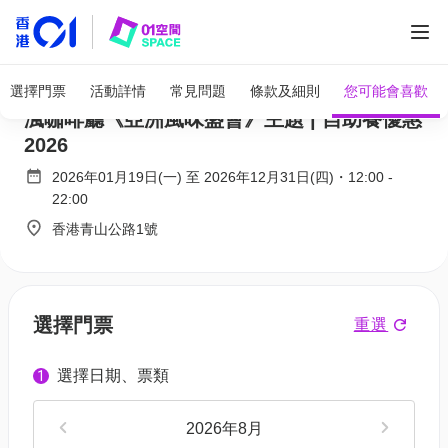
全部圖片
屯門黃金海岸酒店自助餐 限時買一送一｜ 聆
選擇門票
活動詳情
常見問題
條款及細則
您可能會喜歡
渢咖啡廳《亞洲風味盛會》主題 | 自助餐優惠
2026
2026年01月19日(一)
至
2026年12月31日(四)
・
12:00
-
22:00
香港青山公路1號
選擇門票
重選
選擇日期、票類
1
2026年8月