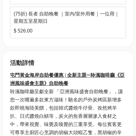
(75折) 長者 自助晚餐 ｜室內/室外用餐｜一位用｜
星期五至星期日
$ 526.00
活動詳情
屯門黃金海岸自助餐優惠 | 全新主題—聆渢咖啡廳《亞
洲風味盛會主題》自助晚餐
聆渢咖啡廳呈獻全新 「亞洲風味盛會自助晚餐」，讓
您一次嚐遍多款東方滋味！馳名的戶外炭烤區新增多
款即燒海陸美饌，包括韓式醬燒牛仔骨、孜然烤羊
扒、日式醬燒白鱔等，炭火的焦香層層滲入食材之
中，帶來視覺、味覺及嗅覺的三重享受。每位賓客更
可尊享主廚匠心烹調的胡椒大頭蝦乙隻，黑胡椒的辛