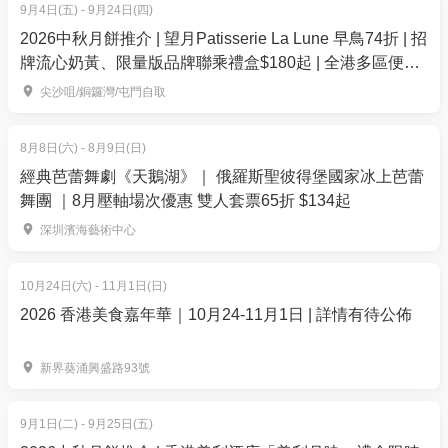
9月4日(五) - 9月24日(四)
西貢麻南笏的珍珠養殖場 | 白沙灣到三星灣街渡
2026中秋月餅推介 | 望月Patisserie La Lune 早鳥74折 | 招
工作坊位於西貢麻南笏的著名釣魚場。工作坊可以容
牌流心奶黃、限量版品牌聯乘禮盒$180起 | 全港多區便利
納最多４０ 位同時進行。釣魚場上有洗手間及飲食設
換領
尖沙咀/銅鑼灣/屯門自取
施。本身亦是２４小時開放（價錢另議）
- 注意事項 -
8月8日(六) - 8月9日(日)
如雷暴警告、紅雨黑雨生效，將會由主辦方主動聯絡
經典芭蕾舞劇《天鵝湖》｜ 俄羅斯聖彼得堡國家冰上芭蕾
舞團 ｜8月壓軸場次優惠 雙人套票65折 $134起
更改時間
如三號風球或以上（在早上8:00前懸掛）生效，將會由
深圳濱海藝術中心
主辦方主動聯絡更改時間
一號風球或黃雨視乎颱風的路徑或雨勢情況
10月24日(六) - 11月1日(日)
基於安全為由，會因應當日天氣情況會改變當日活動
2026 香港美食嘉年華｜10月24-11月1日 | 詳情有待公佈
新界葵涌興盛路93號
9月1日(二) - 9月25日(五)