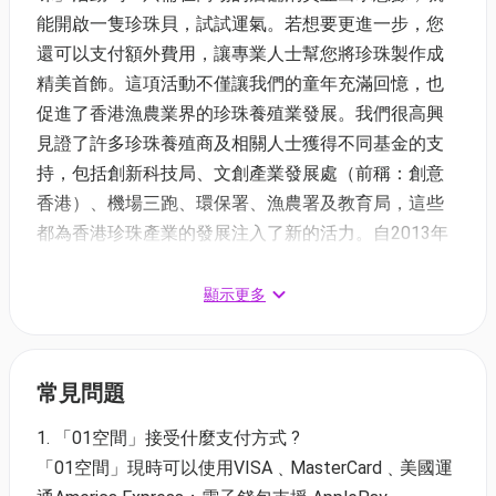
能開啟一隻珍珠貝，試試運氣。若想要更進一步，您
還可以支付額外費用，讓專業人士幫您將珍珠製作成
精美首飾。這項活動不僅讓我們的童年充滿回憶，也
促進了香港漁農業界的珍珠養殖業發展。我們很高興
見證了許多珍珠養殖商及相關人士獲得不同基金的支
持，包括創新科技局、文創產業發展處（前稱：創意
香港）、機場三跑、環保署、漁農署及教育局，這些
都為香港珍珠產業的發展注入了新的活力。自2013年
12月31日起，我們再次在香港展開珍珠養殖，並經過
數年的努力，致力於推動香港的珍珠養殖業及海上工
顯示更多
作坊的發展。在這十多年裡，我們密切關注全球趨
勢，收集最新資訊，並將這些知識融入我們的工作坊
核心內容，讓學習更加貼近當今世界的需求。
常見問題
在這 2.5 小時的工作坊中，我們的導師將帶您深入探索
1. 「01空間」接受什麼支付方式 ?
珍珠的奧秘，了解珍珠的形成過程及其與海洋之間的
「01空間」現時可以使用VISA﹑MasterCard﹑美國運
密切關係。這將是一段讓你重新認識珍珠的奇妙旅