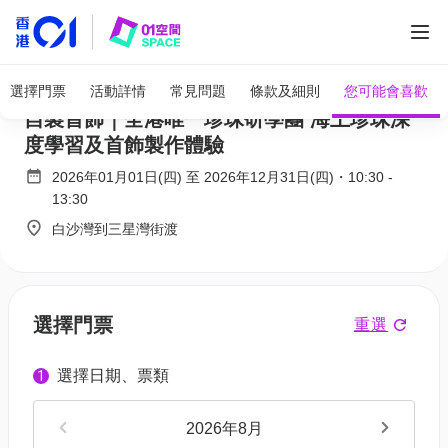
全部圖片
西貢珍珠首飾工作坊｜獨家62折起 出海採珠
選擇門票
活動詳情
常見問題
條款及細則
您可能會喜歡
自製首飾｜全港唯一珍珠研學團 海上珍珠深
度學習及首飾製作體驗
2026年01月01日(四)
至
2026年12月31日(四)
・
10:30
-
13:30
白沙灣到三星灣街渡
選擇門票
重選
選擇日期、票類
1
2026年8月