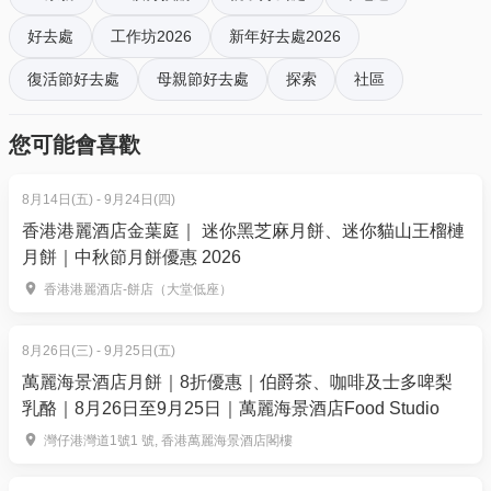
好去處
工作坊2026
新年好去處2026
4) 兩大一小親子套票 (包兩件珍珠+首飾)
4. 我預訂了活動，但還沒收到確認電郵，該怎樣辦？
價錢：HKD 1180 (原價: $1660)
- 如果仍未能找到確認電郵，你可以電郵到
復活節好去處
母親節好去處
探索
社區
01space@hk01.com 與我們聯絡。
推廣日期: 1/1/2026-31/12/2026
您可能會喜歡
5. 下單後，我可以修改訂單或申請退款嗎？
兌換有效日期: 至31/12/2026
訂單確認後，不設修改及退款，如需更多協助，請電
8月14日(五) - 9月24日(四)
郵到 01space@hk01.com。
逢星期六／日：早上 10:30 - 下午 1:00
香港港麗酒店金葉庭｜ 迷你黑芝麻月餅、迷你貓山王榴槤
月餅｜中秋節月餅優惠 2026
所需時間：2.5 小時，包括來回船程
6. 如何賺取及使用 01 積分？
香港港麗酒店-餅店（大堂低座）
於「01空間」購票，每消費$1即可賺取1「01積
- 方案內容 -
分」。揀啱心水活動，以100分扣減$1購買門票。玩完
每人一套
8月26日(三) - 9月25日(五)
再賺，賺完再買、再食、再玩！
已包入場劵、HKD$30來回船、珍珠故事、開蚌(保證
萬麗海景酒店月餅｜8折優惠｜伯爵茶、咖啡及士多啤梨
乳酪｜8月26日至9月25日｜萬麗海景酒店Food Studio
可選擇乙粒珍珠）首飾配件乙份 (包含純銀配件)
現場設有小食亭 (只限現金）
灣仔港灣道1號1 號, 香港萬麗海景酒店閣樓
- 設施簡介 -