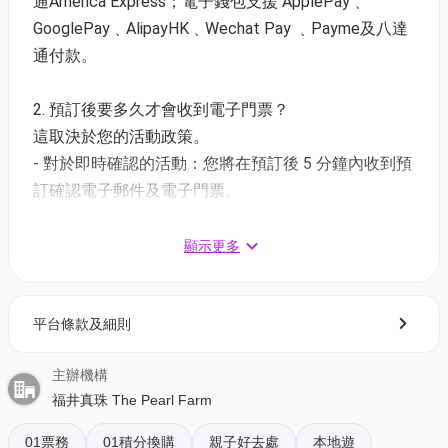
通America Express；電子錢包支援 ApplePay﹑
程，讓你重新認識東方之珠的獨特魅力。
GooglePay﹑AlipayHK﹑Wechat Pay ﹑Payme及八達
通付款。
- 活動內容 -
珍珠講座［介紹香港被遺忘的珍珠故事］
2. 預訂後要多久才會收到電子門票？
養殖示範［揭開珍珠成長的神秘面紗］
這取決於您的活動政策。
開貝尋珠［打開珍珠貝尋獲自己的香港珍珠］
- 對於即時確認的活動：您將在預訂後 5 分鐘內收到預
首飾製作［由導師協助製作自己的珍珠首飾］
訂確認電子郵件及電子門票。
- 對於需主辦方確認的活動：電子門票將會於您預訂後
- 價錢 -
1 - 3 個工作天內發送到您所登記的電郵地址。
顯示更多
1) 獨家二人同行62折
3. 如何打開及使用電子門票 ?
價錢：$980（原價：$1,560）｜人均$490
平台條款及細則
- 會員可以下載《香港01》流動應用程式(APP) ，並以
2) 單人套票
購票時所綁定的電話號碼登入帳戶，順序按「我的」>
價錢：$520（原價：$680）
主辦機構
按「門票」> 點擊相關活動電子門票；
福井真珠 The Pearl Farm
- 透過訂單電郵內按「查看電子票」連結; 部份活動設
3) 一大一小親子套票 (包一件珍珠+首飾)
有電子門票附件(PDF)。
價錢：HKD 680 (原價: $980)｜人均$340
01票務
01積分換購
親子好去處
本地遊