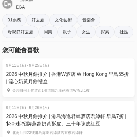
按「門票」> 點擊相關活動電子門票；
Cheung
EGA
- 透過訂單電郵內按「查看電子票」連結; 部份活動設
追 - 張國榮 | Chase - Leslie Cheung
有電子門票附件(PDF)。
01票務
好去處
文化藝術
音樂會
歲月如歌 - 陳奕迅 | Years Like Song - Eason Chan
母親節好去處
同樂
親子
女生
探索
社區
4. 我預訂了活動，但還沒收到確認電郵，該怎樣辦？
觀演重要須知：
- 如果仍未能找到確認電郵，你可以電郵到
❗ 入場時間：開演前 40 分鐘。
您可能會喜歡
01space@hk01.com 與我們聯絡。
❗ 最後入場：開演前 10 分鐘門門將會關閉，關門後禁
止進入。遲到者將不獲准入場。遲到的客人可以安排
9月11日(五) - 9月25日(五)
5. 下單後，我可以修改訂單或申請退款嗎？
改期至其他場次（根據公司政策，不設退款）。
2026 中秋月餅推介 | 香港W酒店 W Hong Kong 早鳥55折
訂單確認後，不設修改及退款，如需更多協助，請電
❗ 座位安排：按到達先後順序入座。
| 流心奶黃月餅禮盒
郵到 01space@hk01.com。
❗ 保持安靜：請保持低聲說話，以維持現場環境氣氛。
尖沙咀柯士甸道西1號港鐵九龍站香港W酒店1樓
❗ 年齡限制：8 歲以下兒童不得入場。
6. 如何賺取及使用 01 積分？
於「01空間」購票，每消費$1即可賺取1「01積
9月11日(五) - 9月26日(六)
分」。揀啱心水活動，以100分扣減$1購買門票。玩完
2026 中秋月餅推介 | 港島海逸君綽酒店君綽軒 早鳥7折 |
$306起招牌燕窩奶黃酥皮、三十年陳皮紅豆
再賺，賺完再買、再食、再玩！
北角油街23號港島海逸君綽酒店五樓君綽軒