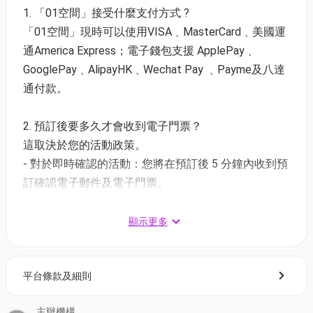
01獨家二人同行9折：$630 (原價$700)｜人均$315
1. 「01空間」接受什麼支付方式 ?
單人門票（大小同價）：$350
「01空間」現時可以使用VISA﹑MasterCard﹑美國運
通America Express；電子錢包支援 ApplePay﹑
PlayList(Playlist order and songs are subject to
GooglePay﹑AlipayHK﹑Wechat Pay ﹑Payme及八達
final confirmation.)
通付款。
月半小夜曲 - 李克勤 | The Crescent Moon - Hacken
Lee
2. 預訂後要多久才會收到電子門票？
當年情 - 張國榮 | Past Love - Leslie Cheung
這取決於您的活動政策。
K歌之王 - 陳奕迅 | King of Karaoke - Eason Chan
- 對於即時確認的活動：您將在預訂後 5 分鐘內收到預
睡公主 - G.E.M. | Sleeping Beauty - G.E.M.
訂確認電子郵件及電子門票。
女神 - 鄭欣宜 | Goddess - Joyce Cheng
- 對於需主辦方確認的活動：電子門票將會於您預訂後
鍾無艷 - 謝安琪 | Jung Mo Yim - Kay Tse
1 - 3 個工作天內發送到您所登記的電郵地址。
顯示更多
反對無效 - 張天賦 | Overruled - MC Cheung
浮誇 - 陳奕迅 | Exaggerated - Eason Chan
3. 如何打開及使用電子門票 ?
李香蘭 - 張學友 | Li Xiang Lan - Jacky Cheung
平台條款及細則
- 會員可以下載《香港01》流動應用程式(APP) ，並以
喜歡你 - Beyond | Loving You - Beyond
購票時所綁定的電話號碼登入帳戶，順序按「我的」>
有心人 - 張國榮 | Someone with a Heart - Leslie
主辦機構