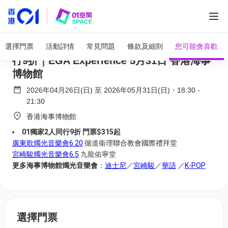
全部圖片
廣東歌燭光音樂會Cantopop｜01獨家二人同
選擇門票
活動詳情
常見問題
條款及細則
您可能會喜歡
行9折｜EGA Experience 5月31日 香港海事
博物館
2026年04月26日(日)
至
2026年05月31日(日)
・
18:30
-
21:30
香港海事博物館
01獨家2人同行9折 門票$315起
廣東歌燭光音樂會6.20
循道衞理聯合教會國際禮拜堂
宮崎駿燭光音樂會6.5
九龍佑寧堂
更多海事博物館燭光音樂會
：
迪士尼
／
宮崎駿
／
華語
／
K-POP
選擇門票