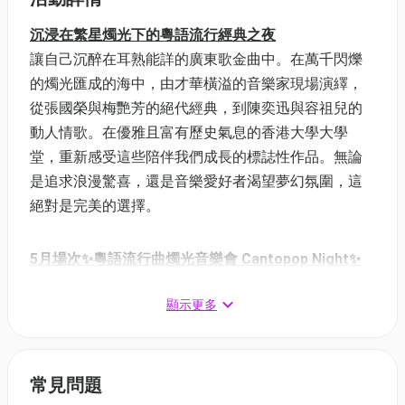
沉浸在繁星燭光下的粵語流行經典之夜
讓自己沉醉在耳熟能詳的廣東歌金曲中。在萬千閃爍
的燭光匯成的海中，由才華橫溢的音樂家現場演繹，
從張國榮與梅艷芳的絕代經典，到陳奕迅與容祖兒的
動人情歌。在優雅且富有歷史氣息的香港大學大學
堂，重新感受這些陪伴我們成長的標誌性作品。無論
是追求浪漫驚喜，還是音樂愛好者渴望夢幻氛圍，這
絕對是完美的選擇。
5月場次✨粵語流行曲燭光音樂會 Cantopop Night✨
日期：2026年5月31日 (星期日)
顯示更多
時間：18:30, 20:30（每節時長60分鐘）
地點：香港海事博物館
票類
常見問題