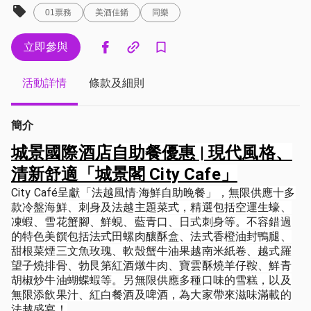
01票務
美酒佳餚
同樂
立即參與
活動詳情
條款及細則
簡介
城景國際酒店自助餐優惠 | 現代風格、
清新舒適「城景閣 City Cafe」
City Café呈獻「法越風情‧海鮮自助晚餐」，無限供應十多
款冷盤海鮮、刺身及法越主題菜式，精選包括空運生蠔、
凍蝦、雪花蟹腳、鮮蜆、藍青口、日式刺身等。不容錯過
的特色美饌包括法式田螺肉釀酥盒、法式香橙油封鴨腿、
甜根菜煙三文魚玫瑰、軟殼蟹牛油果越南米紙卷、越式羅
望子燒排骨、勃艮第紅酒燉牛肉、寶雲酥燒羊仔鞍、鮮青
胡椒炒牛油蝴蝶蝦等。另無限供應多種口味的雪糕，以及
無限添飲果汁、紅白餐酒及啤酒，為大家帶來滋味滿載的
法越盛宴！