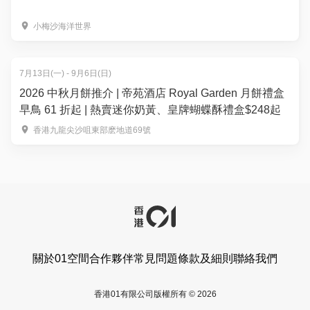
小梅沙海洋世界
7月13日(一) - 9月6日(日)
2026 中秋月餅推介 | 帝苑酒店 Royal Garden 月餅禮盒
早鳥 61 折起 | 熱賣迷你奶黃、皇牌蝴蝶酥禮盒$248起
香港九龍尖沙咀東部麽地道69號
關於01空間
合作夥伴
常見問題
條款及細則
聯絡我們
香港01有限公司版權所有 © 2026