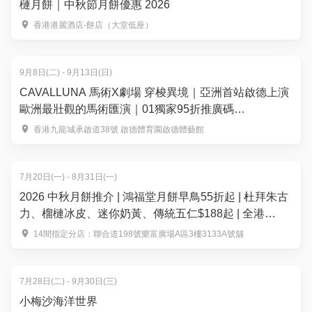
槤月餅｜中秋節月餅優惠 2026
香港港麗酒店-餅店（大堂低座）
9月8日(二) - 9月13日(日)
CAVALLUNA 馬術X劇場 穿梭異境｜亞洲首站啟德上演
歐洲最壯觀的馬術匯演｜01獨家95折推廣碼
【HK0105】門票$376起｜9月8 至 13日 啟德體藝館
香港九龍城承啟道38號 啟德體育園啟德體藝館
7月20日(一) - 8月31日(一)
2026 中秋月餅推介 | 鴻福堂月餅早鳥55折起 | 杜拜朱古
力、榴槤冰皮、迷你奶黃、傳統五仁$188起 | 全港
14+分店換領
14間指定分店：聯合道198號樂富廣場A區3樓3133A號舖
7月28日(二) - 9月30日(三)
小梅沙海洋世界