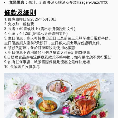
：
無限供應
果汁、紅白餐酒及啤酒及多款Häagen-Dazs雪糕
條款及細則
1. 優惠由即日至2026年6月30日
2. 免收加一服務費
3. 長者：60歲或以上 (需出示身份證明文件)
4. 小童：4-12歲 (需出示身份證明文件)
5. 生日優惠：客人可於生日正日以及前後三天尊享生日蛋糕半磅。
生日優惠須入座前2天預訂，生日客人須出示身份證明文件。
6. 須預先訂座，並於訂座時說明使用此優惠
7. 生日優惠不適用於預訂包含餐飲之住宿計劃或優惠
8.自助餐食品為輪流供應及款式不時轉換，如有更改恕不另行通知
9. 如有任何爭議，城景國際保留此優惠之最終決定權
10. 食物圖片只供參考