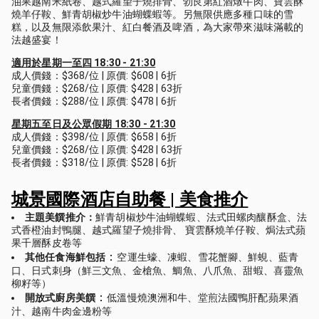
油果越南米紙卷、越式羅望子燒排骨、勃艮第紅酒燉牛肉、寶雲酥
燒羊仔鞍、鮮青胡椒炒牛油蝴蝶蝦等。另無限供應多種口味的雪
糕，以及無限添飲果汁、紅白餐酒及啤酒，為大家帶來滋味滿載的
法越盛宴！
適用於星期一至四 18:30 - 21:30
成人價錢：$368/位 | 原價: $608 | 6折
兒童價錢：$268/位 | 原價: $428 | 63折
長者價錢：$288/位 | 原價: $478 | 6折
星期五至日及公眾假期 18:30 - 21:30
成人價錢：$398/位 | 原價: $658 | 6折
兒童價錢：$268/位 | 原價: $428 | 63折
長者價錢：$318/位 | 原價: $528 | 6折
城景國際酒店自助餐 | 美食推介
主題美饌推介：
鮮青胡椒炒牛油蝴蝶蝦、法式田螺肉釀酥盒、法
式香橙油封鴨腿、越式羅望子燒排骨、 寶雲酥燒羊仔鞍、焗法式蘋
果千層酥皮卷等
：
其他任食海鮮包括
空運生蠔、凍蝦、雪花蟹腳、鮮蜆、藍青
口、日式刺身（鮮三文魚、金槍魚、鯛魚、八爪魚、甜蝦、喜靈魚
柳籽等）
：
開放式廚房美饌
低溫慢燒澳洲和牛、堂煎法國鴨肝配蘋果酒
汁、越南牛肉金邊粉等