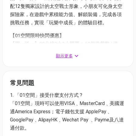
配12隻獨家設計的太空戰士形象，小朋友可化身太空
探險家，在遊戲中累積能力值、解鎖裝備，完成各項
挑戰任務，實現「玩樂中成長」的體驗目標。
【01空間限時快閃優惠】
【買一送一】90分鐘2大2小門票 + 60個遊戲幣 | 送
Ganawawa會員卡2張
顯示更多
01空間特別優惠價: 平日 HK$158/一組 (原價HK$316) |
週末 HK$188/一組 (原價HK$376)
- 此方案一組門票已包兩位2至12歲小朋友及兩位18歲
常見問題
或以上的陪同成人
- 入場小童送防滑襪一對，成人進入場地必須穿著襪子
1. 「01空間」接受什麼支付方式 ?
「01空間」現時可以使用VISA﹑MasterCard﹑美國運
售賣日期：6月1日 - 7月11日
通America Express；電子錢包支援 ApplePay﹑
適用日期：6月2日 - 7月12日
GooglePay﹑AlipayHK﹑Wechat Pay ﹑Payme及八達
【
01空間優惠
】
通付款。
【85折】90分鐘1大1小門票 + 30個遊戲幣 | 送