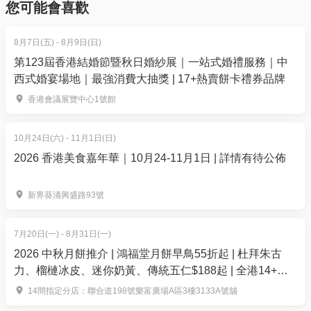
地址：荔枝角深盛路8號碧海藍天Aeon荔枝角店一樓
您可能會喜歡
01space@hk01.com 與我們聯絡。
4D虛擬星際激戰區
8月7日(五) - 8月9日(日)
5. 下單後，我可以修改訂單或申請退款嗎？
第123屆香港結婚節暨秋日婚紗展｜一站式婚禮服務｜中
訂單確認後，不設修改及退款，如需更多協助，請電
西式婚宴場地｜最強消費大抽獎 | 17+熱賣餅卡禮券品牌
郵到 01space@hk01.com。
香港會議展覽中心1號館
6. 如何賺取及使用 01 積分？
於「01空間」購票，每消費$1即可賺取1「01積
10月24日(六) - 11月1日(日)
分」。揀啱心水活動，以100分扣減$1購買門票。玩完
2026 香港美食嘉年華｜10月24-11月1日 | 詳情有待公佈
再賺，賺完再買、再食、再玩！
新界葵涌興盛路93號
7月20日(一) - 8月31日(一)
2026 中秋月餅推介 | 鴻福堂月餅早鳥55折起 | 杜拜朱古
數碼奇幻星球
力、榴槤冰皮、迷你奶黃、傳統五仁$188起 | 全港14+分
店換領
14間指定分店：聯合道198號樂富廣場A區3樓3133A號舖