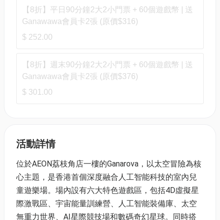
【8折】平日90分鐘2大2小門票 + 60個遊戲幣 | 送
Ganawawa會員卡2張 (原價$316)
$ 252.00
【8折】週末90分鐘2大2小門票 + 60個遊戲幣 | 送
Ganawawa會員卡2張 (原價$376)
$ 301.00
活動詳情
位於AEON荔枝角店一樓的Ganarova，以太空冒險為核
心主題，是香港首個深度融合人工智能科技的室內兒
童遊樂場。場內設有六大特色遊戲區，包括4D虛擬星
際激戰區、宇宙能量訓練營、人工智能裝備庫、太空
無重力世界、AI星際競技場和數碼奇幻星球。同時搭