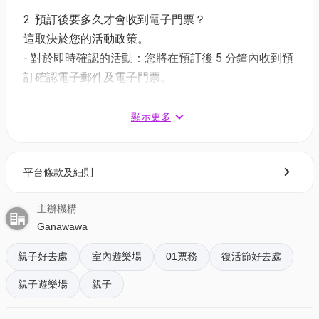
Ganawawa會員卡1張
2. 預訂後要多久才會收到電子門票？
01空間特別優惠價: 平日 HK$134/一組 (原價HK$158)
這取決於您的活動政策。
| 週末 HK$159/一組 (原價HK$188)
- 對於即時確認的活動：您將在預訂後 5 分鐘內收到預
- 此方案一組門票已包一位2至12歲小朋友及一位18歲
訂確認電子郵件及電子門票。
或以上的陪同成人
- 對於需主辦方確認的活動：電子門票將會於您預訂後
- 入場小童送防滑襪一對，成人進入場地必須穿著襪子
1 - 3 個工作天內發送到您所登記的電郵地址。
顯示更多
3. 如何打開及使用電子門票 ?
【8折】90分鐘2大2小門票 + 60個遊戲幣 | 送
平台條款及細則
- 會員可以下載《香港01》流動應用程式(APP) ，並以
Ganawawa會員卡2張
購票時所綁定的電話號碼登入帳戶，順序按「我的」>
01空間特別優惠價: 平日 HK$252/一組 (原價HK$316)
主辦機構
按「門票」> 點擊相關活動電子門票；
| 週末 HK$301/一組 (原價HK$376)
Ganawawa
- 透過訂單電郵內按「查看電子票」連結; 部份活動設
- 此方案一組門票已包兩位2至12歲小朋友及兩位18歲
有電子門票附件(PDF)。
或以上的陪同成人
親子好去處
室內遊樂場
01票務
復活節好去處
- 入場小童送防滑襪兩對，成人進入場地必須穿著襪子
親子遊樂場
親子
4. 我預訂了活動，但還沒收到確認電郵，該怎樣辦？
入場時段：每天11am - 6pm（逢星期一休館）
- 如果仍未能找到確認電郵，你可以電郵到