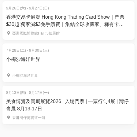
9月26日(六) - 9月27日(日)
香港交易卡展覽 Hong Kong Trading Card Show｜門票
$30起 獨家減$3免手續費｜集結全球收藏家、稀有卡
150+攤位— 運動卡、寶可夢、集換式卡牌遊戲、航海王等
亞洲國際博覽館Hall: 5號展館
｜9月26-27日 亞洲國際博覽館Hall 5
7月28日(二) - 9月30日(三)
小梅沙海洋世界
AI星際競技場
小梅沙海洋世界
8月13日(四) - 8月17日(一)
美食博覽及同期展覽2026 | 入場門票 | 一票行勻4展 | 灣仔
會展 8月13-17日
香港灣仔博覽道一號