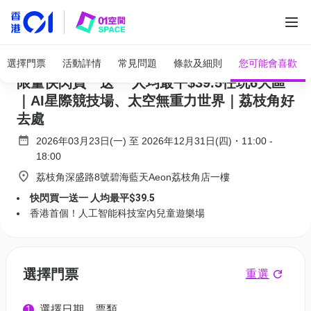
全部圖片
Ganarova 香港首個AI太空冒險主題遊樂場｜
選擇門票
活動詳情
常見問題
條款及細則
您可能會喜歡
限量快閃買一送一 人均最平$39.5任玩6大區
｜AI星際競技場、太空無重力世界｜荔枝角好
去處
2026年03月23日(一)
至
2026年12月31日(四)
・
11:00
-
18:00
荔枝角深盛路8號碧海藍天Aeon荔枝角店一樓
快閃買一送一 人均最平$39.5
香港首個！人工智能科技室內兒童遊樂場
選擇門票
重選
選擇日期、票類
1