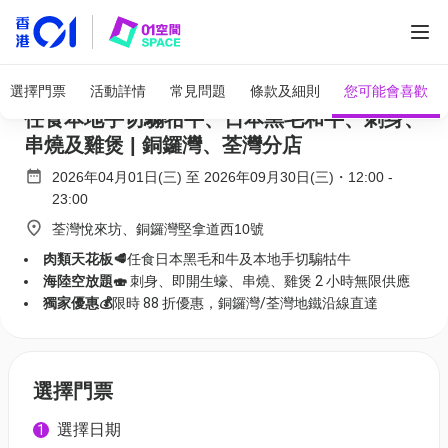
全部圖片
放題優惠 | 牛之鍋 2小時火鍋放題獨家88折 |
選擇門票
活動詳情
常見問題
條款及細則
您可能會喜歡
任食本地手切騸牯牛、日本黑毛和牛、刺身、
串燒及雞煲 | 銅鑼灣、荃灣分店
2026年04月01日(三)
至
2026年09月30日(三)
・
12:00
-
23:00
荃灣悅來坊、銅鑼灣堅拿道西10號
肉類天花板🥩
任食日本黑毛和牛及本地手切騸牯牛
海陸空放題🍣
刺身、即開生蠔、串燒、雞煲 2 小時無限供應
獨家優惠💰
限時 88 折優惠，銅鑼灣/荃灣地鐵沿線直達
選擇門票
選擇日期
1