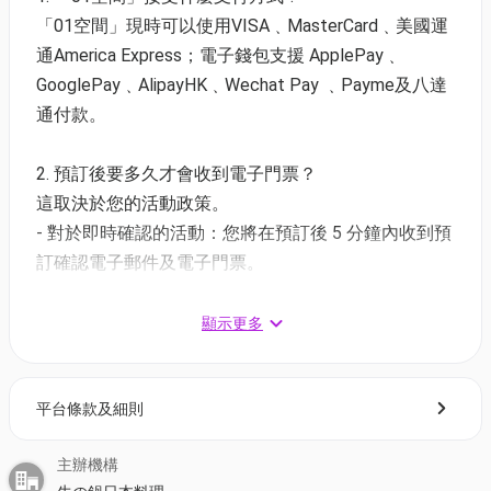
「01空間」現時可以使用VISA﹑MasterCard﹑美國運
午市價錢⏰12:00 - 16:00
通America Express；電子錢包支援 ApplePay﹑
成人：$209 | 原價：$238
GooglePay﹑AlipayHK﹑Wechat Pay ﹑Payme及八達
小童：$156 | 原價：$178
通付款。
晚市價錢⏰16:00 - 23:00
成人：$262 | 原價：$298
2. 預訂後要多久才會收到電子門票？
小童：$191 | 原價：$218
這取決於您的活動政策。
- 對於即時確認的活動：您將在預訂後 5 分鐘內收到預
設9款湯底自選：沙嗲牛肚鍋、秘製黑蒜豬骨鍋、鮮茄
訂確認電子郵件及電子門票。
濃鍋、椰子雞湯鍋、壽喜燒鍋、元氣滿滿鍋、麻辣鴨
- 對於需主辦方確認的活動：電子門票將會於您預訂後
血鍋、皮蛋芫荽魚片鍋、秘製重慶雞鍋
1 - 3 個工作天內發送到您所登記的電郵地址。
顯示更多
(2) 日本黑毛和牛套餐C 限時88折 | 2小時任食本地手
3. 如何打開及使用電子門票 ?
切騸牯牛、日本黑毛和牛、澳洲M8和牛、即開生蠔、
平台條款及細則
- 會員可以下載《香港01》流動應用程式(APP) ，並以
串燒、刺身及52款美食
購票時所綁定的電話號碼登入帳戶，順序按「我的」>
主辦機構
按「門票」> 點擊相關活動電子門票；
午市價錢⏰12:00 - 16:00