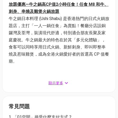
放題優惠—牛之鍋高CP值2小時任食！任食 M8 和牛、
刺身、串燒及雞煲火鍋放題
牛之鍋日本料理 (Ushi Shabu) 是香港熱門的日式火鍋放
題店，主打「一人一鍋任食」為賣點！餐廳分店設銅
鑼灣及荃灣，裝潢現代舒適，特別適合朋友長聚及家
庭慶祝。牛之鍋最大的特色在於其「多元化體驗」，
食客可以同時享用日式火鍋、新鮮刺身、即叫即整串
燒及惹味雞煲，成為全港火鍋愛好者的首選高 CP 值餐
廳。
🔥放題優惠—牛之鍋高CP值2小時任食優惠🔥
顯示更多
⏰優惠日期：即日起至 30/9/2026 23:59
✅兌換日期：即日起至 30/9/2026
常見問題
(1) 美國極尚牛套餐B 限時88折 | 2小時任食美國牛、即
開生蠔、串燒、刺身及52款美食
1. 「01空間」接受什麼支付方式 ?