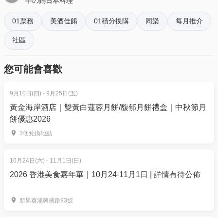
牛の鍋日本料理
- 透過訂單電郵內按「查看電子票」連結; 部份活動設
成人：$288 | 原價：$328
有電子門票附件(PDF)。
01票務
美酒佳餚
01積分換購
同樂
每月推介
小童：$176 | 原價：$200
社區
4. 我預訂了活動，但還沒收到確認電郵，該怎樣辦？
晚市價錢⏰16:00 - 23:00
- 如果仍未能找到確認電郵，你可以電郵到
成人：$341 | 原價：$388
您可能會喜歡
01space@hk01.com 與我們聯絡。
小童：$253 | 原價：$288
設9款湯底自選：沙嗲牛肚鍋、秘製黑蒜豬骨鍋、鮮茄
9月10日(四) - 9月25日(五)
5. 下單後，我可以修改訂單或申請退款嗎？
濃鍋、椰子雞湯鍋、壽喜燒鍋、元氣滿滿鍋、麻辣鴨
黃金海岸酒店｜雙黃白蓮蓉月餅/馥郁月餅禮盒｜中秋節月
訂單確認後，不設修改及退款，如需更多協助，請電
血鍋、皮蛋芫荽魚片鍋、秘製重慶雞鍋
餅優惠2026
郵到 01space@hk01.com。
3個兌換地點
《牛之鍋日本料理套餐包括》
6. 如何賺取及使用 01 積分？
美國極尚牛套餐B菜單
於「01空間」購票，每消費$1即可賺取1「01積
10月24日(六) - 11月1日(日)
肉類：美國極尚牛肉、美國肥牛肉、澳洲羊肩肉、特
分」。揀啱心水活動，以100分扣減$1購買門票。玩完
2026 香港美食嘉年華｜10月24-11月1日 | 詳情有待公佈
選豚肉等
再賺，賺完再買、再食、再玩！
活鮮海鮮自助吧：即開乳山生蠔、海蝦、大白蜆、脆
新界葵涌興盛路93號
皖魚片、鮮蟹、水魷魚等