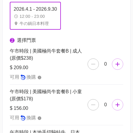
2026.4.1 - 2026.9.30
12:00 - 23:00
牛の鍋日本料理
選擇門票
2
午市時段 | 美國極尚牛套餐B | 成人
(原價$238)
0
$ 209.00
可用
換購
午市時段 | 美國極尚牛套餐B | 小童
(原價$178)
0
$ 156.00
可用
換購
午市時段 | 本地手切騸牯牛、日本