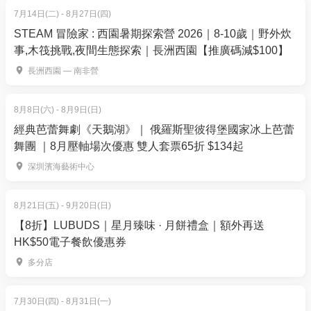
串燒 - 雞軟骨、雞腎、牛舌、五花肉、海蝦、多春魚等
7月14日(二) - 8月27日(四)
刺身 - 珍寶赤蝦、三文魚、北寄貝、希靈魚等
STEAM 冒險家 : 西園暑期探索營 2026｜8-10歲｜野外炊
甜品：宇治抹茶芭菲、榴蓮芭菲、雪燕榴蓮忘返、法
事,木筏挑戰,夜間生態探索｜長洲西園【推廣碼減$100】
式焦糖燉蛋等
長洲西園 — 南非營
還有52款料理任點任食。
餐牌：
參考菜單
8月8日(六) - 8月9日(日)
經典芭蕾舞劇《天鵝湖》｜ 俄羅斯聖彼得堡國家冰上芭蕾
日本黑毛和牛套餐C菜單
舞團 ｜8月壓軸場次優惠 雙人套票65折 $134起
肉類：澳洲M8和牛、日本黑毛和牛、本地手切騸牯
深圳濱海藝術中心
牛、日本黑毛和牛、澳洲M8和牛等
活鮮海鮮自助吧：即開乳山生蠔、海蝦、大白蜆、脆
8月21日(五) - 9月20日(日)
皖魚片、鮮蟹、水魷魚等
【8折】LUBUDS｜星月臻味 · 月餅禮盒｜額外再送
串燒 - 雞軟骨、雞腎、牛舌、五花肉、海蝦、多春魚等
HK$50電子餐飲優惠券
刺身 - 珍寶赤蝦、三文魚、北寄貝、希靈魚等
多分店
甜品：宇治抹茶芭菲、榴蓮芭菲、雪燕榴蓮忘返、法
式焦糖燉蛋等
7月30日(四) - 8月31日(一)