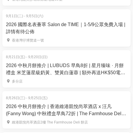
再賺，賺完再買、再食、再玩！
9月1日(二) - 9月5日(六)
2026 國際名表薈萃 Salon de TIME｜1-5/9公眾免費入場 |
詳情有待公佈
香港灣仔博覽道一號
立即前往
Ticketflap
於優惠券代碼空格, 輸入
8月21日(五) - 9月20日(日)
【HK0105】 推廣碼即享95折
2026 中秋月餅推介 | LUBUDS 早鳥8折 | 星月臻味 · 月餅
禮盒 米芝蓮星級奶黃、雙黃白蓮蓉 | 額外再送HK$50電子
餐飲優惠券
多分店
8月26日(三) - 9月25日(五)
2026 中秋月餅推介 | 香港維港凱悅尚萃酒店 x 汪凡
(Fanny Wong) 中秋禮盒早鳥72折 | The Farmhouse Deli
餅店｜低糖奶黃月餅
維港凱悅尚萃酒店2樓 The Farmhouse Deli 餅店