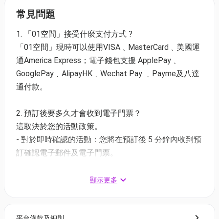
前往售票平台
快達票
或
Ticketflap
輸入01獨家推廣碼
常見問題
【HK0105】即享95折
1. 「01空間」接受什麼支付方式 ?
優惠期：即日起 - 額滿即止
「01空間」現時可以使用VISA﹑MasterCard﹑美國運
適用票價類別：$1,595 / $1,095 / $695 / $395 (另收
通America Express；電子錢包支援 ApplePay﹑
$50手續費)
GooglePay﹑AlipayHK﹑Wechat Pay ﹑Payme及八達
立即前往
快達票
選取 HK01 - Promo 門票，輸入
通付款。
【HK0105】 推廣碼即享95折
‼️必須選取
HK01 - Promo 門票
，輸入購買數量‼️
2. 預訂後要多久才會收到電子門票？
這取決於您的活動政策。
- 對於即時確認的活動：您將在預訂後 5 分鐘內收到預
訂確認電子郵件及電子門票。
- 對於需主辦方確認的活動：電子門票將會於您預訂後
1 - 3 個工作天內發送到您所登記的電郵地址。
顯示更多
3. 如何打開及使用電子門票 ?
平台條款及細則
- 會員可以下載《香港01》流動應用程式(APP) ，並以