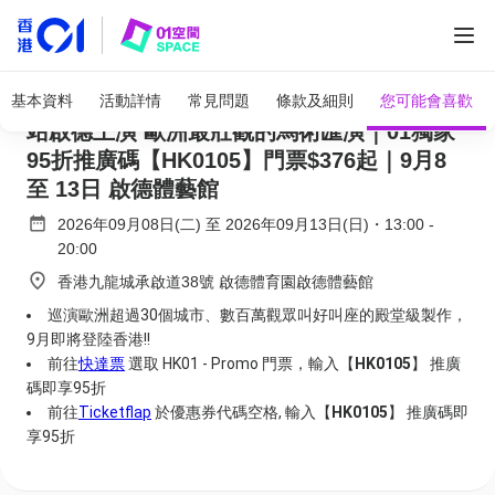
全部圖片
CAVALLUNA 馬術X劇場 穿梭異境｜亞洲首
基本資料
活動詳情
常見問題
條款及細則
您可能會喜歡
站啟德上演 歐洲最壯觀的馬術匯演｜01獨家
95折推廣碼【HK0105】門票$376起｜9月8
至 13日 啟德體藝館
2026年09月08日(二)
至
2026年09月13日(日)
・
13:00
-
20:00
香港九龍城承啟道38號 啟德體育園啟德體藝館
巡演歐洲超過30個城市、數百萬觀眾叫好叫座的殿堂級製作，
9月即將登陸香港!!
前往
快達票
選取 HK01 - Promo 門票，輸入【
HK0105
】 推廣
碼即享95折
前往
Ticketflap
於優惠券代碼空格, 輸入【
HK0105
】 推廣碼即
享95折