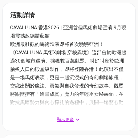
活動詳情
CAVALLUNA 香港2026 | 亞洲首個馬術劇場匯演 9月現
場震撼啟德體藝館
歐洲最壯觀的馬術匯演即將首次馳騁亞洲！
《CAVALLUNA 馬術X劇場 穿梭異境》這部曾於歐洲超
過30個城市巡演、擄獲數百萬觀眾、叫好叫座於歐洲
膾炙人口的殿堂級製作，即將登陸香港！此演出不僅
是一場馬術表演，更是一趟沉浸式的奇幻劇場旅程，
交織出關於魔法、勇氣與自我發現的奇幻故事。觀眾
將跟隨擁有「繪畫成真」魔力的年輕巫女Meerin，在
對抗黑暗勢力與內心掙扎的過程中，展開一場驚心動
魄的冒險。
顯示更多
香港賽馬會為本次盛事的「獨家呈獻及文化合作夥
伴」。