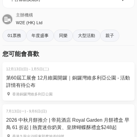
購票時所綁定的電話號碼登入帳戶，順序按「我的」>
主辦機構
按「門票」> 點擊相關活動電子門票；
W2E (HK) Ltd
- 透過訂單電郵內按「查看電子票」連結; 部份活動設
有電子門票附件(PDF)。
01票務
年度盛事
同樂
大型活動
親子
4. 我預訂了活動，但還沒收到確認電郵，該怎樣辦？
您可能會喜歡
- 如果仍未能找到確認電郵，你可以電郵到
01space@hk01.com 與我們聯絡。
12月13日(日) - 1月5日(二)
第60屆工展會 12月維園開鑼｜銅鑼灣維多利亞公園 - 活動
5. 下單後，我可以修改訂單或申請退款嗎？
詳情有待公布
訂單確認後，不設修改及退款，如需更多協助，請電
香港銅鑼灣維多利亞公園
‼️在彈出視窗輸入【HK0105】，即享95折優惠！‼️
郵到 01space@hk01.com。
7月13日(一) - 9月6日(日)
6. 如何賺取及使用 01 積分？
2026 中秋月餅推介 | 帝苑酒店 Royal Garden 月餅禮盒 早
於「01空間」購票，每消費$1即可賺取1「01積
鳥 61 折起 | 熱賣迷你奶黃、皇牌蝴蝶酥禮盒$248起
分」。揀啱心水活動，以100分扣減$1購買門票。玩完
香港九龍尖沙咀東部麽地道69號