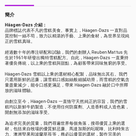
簡介
Häagen-Dazs 介紹：
品牌標誌代表不凡的雪糕美食。事實上，Häagen-Dazs 一直對品
質控制一絲不苟，致力以精湛的手藝、上乘的食材，為世界呈現純
正的雪糕真味。
經過數十年的專注研配和試驗，我們的創辦人 Reuben Mattus 先
生於1961年研發出獨特雪糕配方。自此，Häagen-Dazs 一直秉持
著優良傳統，以上乘的雪糕與甜點，為顧客帶來回味無窮的享受。
Häagen-Dazs 雪糕以上乘的選材精心配製，品味無出其右。我們
只選用新鮮的忌廉，讓雪糕口感如絲般細膩幼滑，而雪糕的空氣含
量盡量減少，能令口感更滿足，帶來 Häagen-Dazs 融於口中所釋
放的滋味體驗。
由創立至今，Häagen-Dazs 一直恪守天然純正的宗旨，我們的雪
糕均以新鮮牛奶製造，不使用任何防腐劑、人造香料或人造色素，
開創無添加的滋味享受。
為追求完美的質量，我們尋遍世界每個角落，搜尋優質上乘的選
材，包括來自牧場的優質鮮忌廉、馬達加斯的呍呢嗱、比利時朱古
力、澳洲堅果和波蘭草苺等，務必以優質的選材，製作完美的