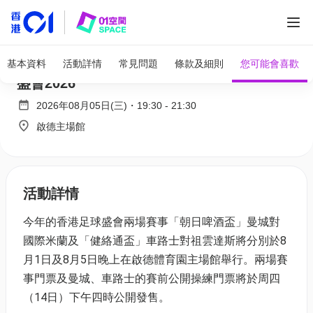
「健絡通盃」車路士 vs 祖雲達斯 | 香港足球
基本資料
活動詳情
常見問題
條款及細則
您可能會喜歡
盛會2026
2026年08月05日(三)
・
19:30
-
21:30
啟德主場館
活動詳情
今年的香港足球盛會兩場賽事「朝日啤酒盃」曼城對
國際米蘭及「健絡通盃」車路士對祖雲達斯將分別於8
月1日及8月5日晚上在啟德體育園主場館舉行。兩場賽
事門票及曼城、車路士的賽前公開操練門票將於周四
（14日）下午四時公開發售。