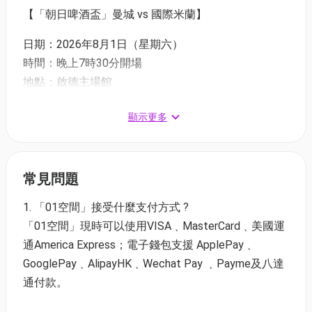
【「朝日啤酒盃」曼城 vs 國際米蘭】
日期：2026年8月1日（星期六）
時間：晚上7時30分開場
地點：啟德主場館
曼城 vs 國際米蘭門票及住宿套票：直購連結
顯示更多
【「健絡通盃」車路士 vs 祖雲達斯】
日期：2026年8月5日（星期三）
常見問題
時間：晚上7時30分開場
地點：啟德主場館
1. 「01空間」接受什麼支付方式 ?
車路士vs祖雲達斯門票及住宿套票：直購連結
「01空間」現時可以使用VISA﹑MasterCard﹑美國運
通America Express；電子錢包支援 ApplePay﹑
曼城公開訓練：7月31日（五）晚上7時30分
GooglePay﹑AlipayHK﹑Wechat Pay ﹑Payme及八達
曼城公開訓練票價一律港幣 299元：直擊連結
通付款。
車路士公開訓練：8月4日（二）晚上7時30分