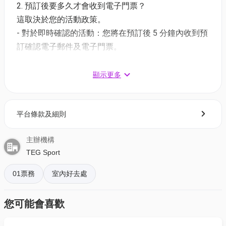
2. 預訂後要多久才會收到電子門票？
車路士公開訓練票價一律港幣 299元：直擊連結
這取決於您的活動政策。
- 對於即時確認的活動：您將在預訂後 5 分鐘內收到預
周二（12日）晚上11時59分或之前透過主辦方網站登
訂確認電子郵件及電子門票。
記之人士，將可於門票公開發售前，即周三（13日）
- 對於需主辦方確認的活動：電子門票將會於您預訂後
下午4時至晚上11時59分期間，優先購買門票。門票數
1 - 3 個工作天內發送到您所登記的電郵地址。
顯示更多
量有限，售完即止。預售及公開發售期間，每筆交易
限購最多6張門票。
3. 如何打開及使用電子門票 ?
平台條款及細則
- 會員可以下載《香港01》流動應用程式(APP) ，並以
購票時所綁定的電話號碼登入帳戶，順序按「我的」>
主辦機構
按「門票」> 點擊相關活動電子門票；
TEG Sport
- 透過訂單電郵內按「查看電子票」連結; 部份活動設
有電子門票附件(PDF)。
01票務
室內好去處
4. 我預訂了活動，但還沒收到確認電郵，該怎樣辦？
您可能會喜歡
- 如果仍未能找到確認電郵，你可以電郵到
01space@hk01.com 與我們聯絡。