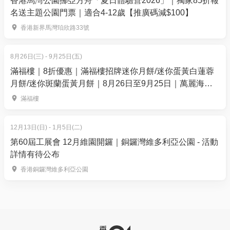
香港馬灣公園挪亞方舟「夏日體驗營2026」｜獨家85折報
名送主題公園門票｜適合4-12歲【推廣碼減$100】
香港新界馬灣珀欣路33號
8月26日(三) - 9月25日(五)
滿福樓｜8折優惠｜滿福樓招牌迷你月餅/迷你蛋黃白蓮蓉
月餅/迷你斑蘭蛋黃月餅｜8月26日至9月25日｜萬麗海景
酒店滿福樓
滿福樓
12月13日(日) - 1月5日(二)
第60屆工展會 12月維園開鑼｜銅鑼灣維多利亞公園 - 活動
詳情有待公布
香港銅鑼灣維多利亞公園