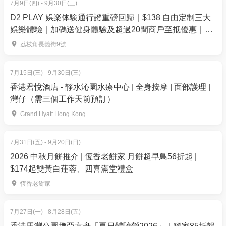
7月9日(四) - 9月30日(三)
D2 PLAY 娯楽体験通行證重磅回歸｜$138 自由定制三大
5. 下單後，我可以修改訂單或申請退款嗎？
娛樂體驗｜加碼送健身體驗及超過20間商戶至抵優惠｜荔
訂單確認後，不設修改及退款，如需更多協助，請電
枝角 D2 Place
荔枝角長義街9號
郵到 01space@hk01.com。
7月15日(三) - 9月30日(三)
6. 如何賺取及使用 01 積分？
香港君悅酒店 - 靜水沁園水療中心 | 全身按摩 | 面部護理 |
於「01空間」購票，每消費$1即可賺取1「01積
灣仔（需三個工作天前預訂）
分」。揀啱心水活動，以100分扣減$1購買門票。玩完
Grand Hyatt Hong Kong
再賺，賺完再買、再食、再玩！
7月31日(五) - 9月20日(日)
2026 中秋月餅推介 | 恆香老餅家 月餅超早鳥56折起 |
$174起雙黃白蓮蓉、四喜滿堂禮盒
恆香老餅家
7月27日(一) - 8月28日(五)