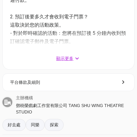
通付款。
年齡：適合12歲或以上觀眾欣賞。
以羅馬尼亞語演出，附中英文字幕。
2. 預訂後要多久才會收到電子門票？
觀眾務請準時入座，遲到觀眾不得進場。
這取決於您的活動政策。
- 對於即時確認的活動：您將在預訂後 5 分鐘內收到預
第二屆香港國際莎劇節
｜
克拉約瓦國立劇院《哈姆雷
訂確認電子郵件及電子門票。
特》｜票價詳情
- 對於需主辦方確認的活動：電子門票將會於您預訂後
限時快閃85折❗2026年6月16-17日（二-三）8PM
1 - 3 個工作天內發送到您所登記的電郵地址。
顯示更多
01獨家85折 二人套票- Ticket A (原價$1000) HK$ 850
01獨家85折 二人套票- Ticket B (原價$800) HK$ 680
3. 如何打開及使用電子門票 ?
原著：威廉‧莎士比亞
平台條款及細則
- 會員可以下載《香港01》流動應用程式(APP) ，並以
導演：迪克蘭．唐納倫
購票時所綁定的電話號碼登入帳戶，順序按「我的」>
主辦機構
舞台及服裝設計：尼克．奧門羅
按「門票」> 點擊相關活動電子門票；
鄧樹榮戲劇工作室有限公司 TANG SHU WING THEATRE
助理導演：勞倫修．圖鐸
- 透過訂單電郵內按「查看電子票」連結; 部份活動設
STUDIO
作曲：卡里．提博
有電子門票附件(PDF)。
助理服裝設計師：阿德琳娜．加利恰努
好去處
同樂
探索
舞台格鬥指導：米哈伊爾．安東尼
4. 我預訂了活動，但還沒收到確認電郵，該怎樣辦？