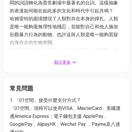
悶的詞語轉化為普世劇場中最著名的台詞。這樣抽象
的表達如何能在如此多的文化和時代中引起共鳴？
哈姆雷特的困境體現了人類對存在本身的掙扎。人類
是唯一能夠毫無理性地殘忍，並能對自己和他人施加
壯觀暴力行為的動物。也許這與人類是唯一能夠質疑
自身存在的生物有關。
享譽國際劇壇的迪克蘭．唐納倫和尼克．奧門羅，進
行了極其精細及徹底的手段簡化了每個角色的敘事線
顯示更多
索、行動和動機，這少於兩小時版本的 《哈姆雷特》
僅保留莎士比亞文本中的必要元素，提煉出這個被敘
述過數千次的故事的精髓，使作品儼如水晶般清晰。
常見問題
第二屆香港國際莎劇節
｜
克拉約瓦國立劇院《哈姆雷
1. 「01空間」接受什麼支付方式 ?
特》｜演出詳情
「01空間」現時可以使用VISA﹑MasterCard﹑美國運
日期：2026年6月16-17日（二-三）8PM
通America Express；電子錢包支援 ApplePay﹑
地點：西九文化區自由空間大盒
GooglePay﹑AlipayHK﹑Wechat Pay ﹑Payme及八達
時長：節目長約2小時，不設中場休息。