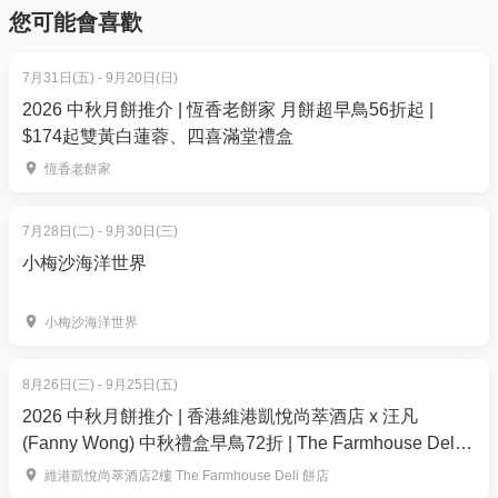
翻譯：喬治．沃爾恰諾夫
- 如果仍未能找到確認電郵，你可以電郵到
您可能會喜歡
演出：克拉約瓦國立劇院
01space@hk01.com 與我們聯絡。
聯合製作：「與你同行」劇團、克拉約瓦國立劇院
7月31日(五) - 9月20日(日)
5. 下單後，我可以修改訂單或申請退款嗎？
2026 中秋月餅推介 | 恆香老餅家 月餅超早鳥56折起 |
鄧樹榮戲劇工作室
訂單確認後，不設修改及退款，如需更多協助，請電
$174起雙黃白蓮蓉、四喜滿堂禮盒
郵到 01space@hk01.com。
恆香老餅家
「從身體出發的簡約美學」
6. 如何賺取及使用 01 積分？
7月28日(二) - 9月30日(三)
鄧樹榮戲劇工作室由鄧樹榮於2009年創立，前身是
於「01空間」購票，每消費$1即可賺取1「01積
小梅沙海洋世界
1997年註冊的「無人地帶」，定位是一戲劇研創及教
分」。揀啱心水活動，以100分扣減$1購買門票。玩完
育中心，2019年起獲藝發局選為「優秀藝團」之一。
再賺，賺完再買、再食、再玩！
小梅沙海洋世界
在藝術總監鄧樹榮的帶領下，工作室提倡「從身體出
發的簡約舞台美學」，自1997年起共創作／改編了二
8月26日(三) - 9月25日(五)
十多齣作品，作品包括《泰特斯》、《泰特斯2.0》、
2026 中秋月餅推介 | 香港維港凱悅尚萃酒店 x 汪凡
《打轉教室》、《舞・雷雨》、《你為甚麼不是Steve
(Fanny Wong) 中秋禮盒早鳥72折 | The Farmhouse Deli
Jobs？》、《馬克白》（後改名為《馬克白的悲
餅店｜低糖奶黃月餅
劇》）、《死人的手機》、《超自然之戀》、《李爾
維港凱悅尚萃酒店2樓 The Farmhouse Deli 餅店