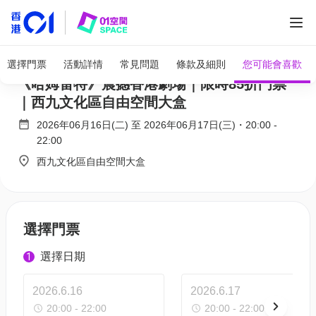
全部圖片
第二屆香港國際莎劇節｜國際劇場巨匠重塑
選擇門票
活動詳情
常見問題
條款及細則
您可能會喜歡
《哈姆雷特》震撼香港劇場｜限時85折門票
｜西九文化區自由空間大盒
2026年06月16日(二)
至
2026年06月17日(三)
・
20:00
-
22:00
西九文化區自由空間大盒
選擇門票
選擇日期
1
2026.6.16
2026.6.17
20:00 - 22:00
20:00 - 22:00