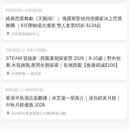
王》、《薄伽梵歌》及《等待果陀》。
8月8日(六) - 8月9日(日)
工作室曾到中國內地多個城市包括北京、上海、廣
經典芭蕾舞劇《天鵝湖》｜ 俄羅斯聖彼得堡國家冰上芭蕾
州、深圳等巡演。2012年及2015年獲邀到倫敦莎士比
舞團 ｜8月壓軸場次優惠 雙人套票65折 $134起
亞環球劇場，以粵語演繹《泰特斯》和《馬克白》，
深圳濱海藝術中心
亦曾遠赴柏林、維也納、波蘭、捷克、溫哥華等國家
及地方巡演；曾獲邀參與「英國愛丁堡藝穗節」、
7月14日(二) - 8月27日(四)
「新加坡華藝節」、「羅馬尼亞錫比烏劇場節」、
STEAM 冒險家 : 西園暑期探索營 2026｜8-10歲｜野外炊
「羅馬尼亞克拉約瓦國際莎劇節」和「北京人藝國際
事,木筏挑戰,夜間生態探索｜長洲西園【推廣碼減$100】
戲劇邀請展」等知名戲劇節。2024年，工作室成功舉
長洲西園 — 南非營
辦了「第一屆香港國際莎劇節」。
2014年，藝術總監鄧樹榮兼任課程總監，創辦了
9月1日(二) - 9月25日(五)
「PTI專業形體戲劇青年訓練課程」，旋即成為具口碑
香港半島酒店嘉麟樓｜米芝蓮一星推介｜迷你奶黃月餅｜
中秋月餅優惠 2026
的劇場訓練課程品牌，於2015年獲藝發局頒發「香港
藝術發展獎藝術教育獎（非學校組）」，至今培訓了
尖沙咀半島酒店辦公大樓6樓漢口廳I
逾500位學員，是訓練優秀舞台表演者的搖籃。