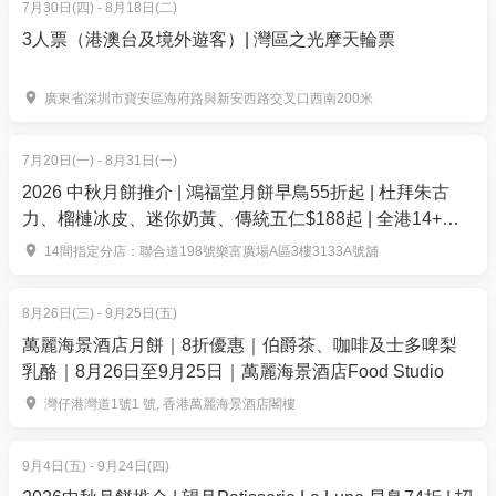
7月30日(四) - 8月18日(二)
3人票（港澳台及境外遊客）| 灣區之光摩天輪票
預訂須知
嘉年華燒烤狂歡主題適用至2026年6月30日
廣東省深圳市寶安區海府路與新安西路交叉口西南200米
所有已付款人數以憑證上作準，如閣下收取的確認
短訊、WhatsApp或電郵與閣下憑證上人數有不同(不計
7月20日(一) - 8月31日(一)
算3歲小童/嬰兒) 請與職員聯絡WhatsApp +852
2026 中秋月餅推介 | 鴻福堂月餅早鳥55折起 | 杜拜朱古
52296712。
力、榴槤冰皮、迷你奶黃、傳統五仁$188起 | 全港14+分
攜同3-11歲小童請 WhatsApp 至 52296712 並提供
店換領
14間指定分店：聯合道198號樂富廣場A區3樓3133A號舖
訂單編號及需要加的小童人數
小童３歲以下不用收費，但需要安排座位，如携同
8月26日(三) - 9月25日(五)
小童請 WhatsApp 至 52296712 並提供訂單編號及需
萬麗海景酒店月餅｜8折優惠｜伯爵茶、咖啡及士多啤梨
要加的嬰兒人數
乳酪｜8月26日至9月25日｜萬麗海景酒店Food Studio
小童收費為正價(小童現時未設有任何優惠)
灣仔港灣道1號1 號, 香港萬麗海景酒店閣樓
請參閱 :
https://document-tc.galaxy.tf/wdpdf-
61o6vzipyp4d5k13yum254t85/file.pdf
9月4日(五) - 9月24日(四)
商品一經訂購完成後，即不可取消、更改訂單，亦