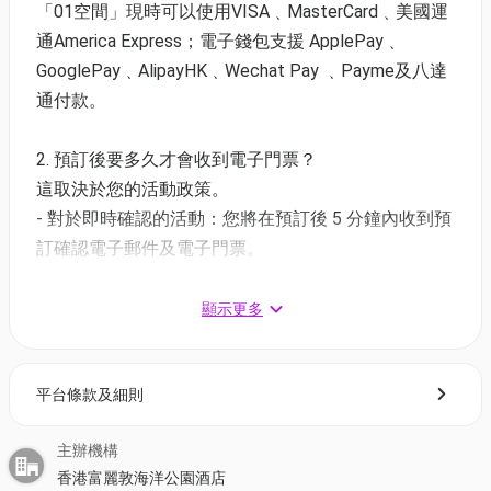
「01空間」現時可以使用VISA﹑MasterCard﹑美國運
通America Express；電子錢包支援 ApplePay﹑
香港富麗敦海洋公園酒店自助餐 | 限時72折起
GooglePay﹑AlipayHK﹑Wechat Pay ﹑Payme及八達
(1) 星耀廳自助早餐 | 適用於星期一至日 07:00-10:30
通付款。
價錢：$310 | 原價：$426.8 | 72折
(2) 綠色輕怡半自助午餐 | 適用於星期一至五 12:00-
2. 預訂後要多久才會收到電子門票？
14:30
這取決於您的活動政策。
價錢：$338 | 原價：$437.8 | 77折
- 對於即時確認的活動：您將在預訂後 5 分鐘內收到預
訂確認電子郵件及電子門票。
(3)《仲夏熱帶盛宴自助餐》自助午餐 | 任食海鮮雪蟹
- 對於需主辦方確認的活動：電子門票將會於您預訂後
腳、限定榴槤甜品
1 - 3 個工作天內發送到您所登記的電郵地址。
顯示更多
*適用於星期六至日 | 12:00-14:30
價錢：$574 | 原價：$701.8 | 82折
3. 如何打開及使用電子門票 ?
平台條款及細則
- 會員可以下載《香港01》流動應用程式(APP) ，並以
(4)《仲夏熱帶盛宴自助餐》自助晚餐 | 星期五至日及
購票時所綁定的電話號碼登入帳戶，順序按「我的」>
公眾假期限定任食雪腳蟹、限定榴槤甜品
主辦機構
按「門票」> 點擊相關活動電子門票；
適用於星期一至四 | 18:00-21:30
香港富麗敦海洋公園酒店
- 透過訂單電郵內按「查看電子票」連結; 部份活動設
價錢：$712 | 原價：$921.8 | 77折