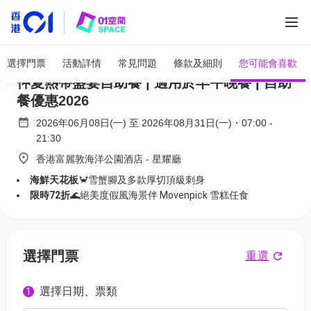
全部圖片
香港富麗敦海洋公園酒店自助餐 限時72折 |
選擇門票
活動詳情
常見問題
條款及細則
您可能會喜歡
仲夏熱帶盛宴自助餐 | 適用於早午晚餐 | 自助
餐優惠2026
2026年06月08日(一)
至
2026年08月31日(一)
・
07:00
-
21:30
香港富麗敦海洋公園酒店 - 星耀廳
海鮮天花板
🦀雪蟹腳及多款厚切頂級刺身
限時72折
🌊絕美度假風海景伴 Movenpick 雪糕任食
選擇門票
重選
選擇日期、票類
1