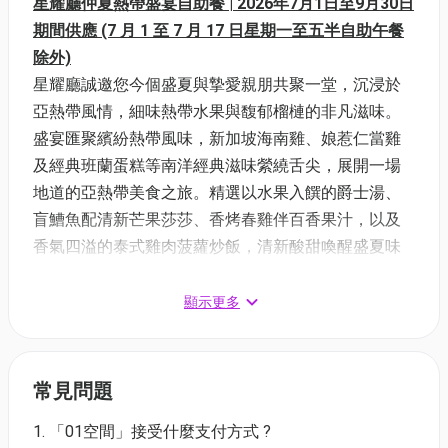
星耀廳仲夏熱帶盛宴自助餐 | 2026年7月1日至9月30日
期間供應 (7 月 1 至 7 月 17 日星期一至五半自助午餐
除外)
星耀廳誠邀您今個盛夏與摯愛親朋共聚一堂，沉浸於
亞熱帶風情，細味熱帶水果與馥郁榴槤的非凡滋味。
盛宴匯聚繽紛熱帶風味，新加坡海南雞、娘惹仁當雞
及經典班蘭蛋糕等南洋經典滋味縈繞舌尖，展開一場
地道的亞熱帶美食之旅。精選以水果入饌的爵士湯、
盲鰽魚配清新芒果莎莎、香烤春雞伴百香果汁，以及
香氣四溢的泰式雞肉菠蘿炒飯，清新酸甜喚醒盛夏味
蕾。馥郁榴槤綻放驚喜滋味，榴槤忌廉芝士手卷、榴
槤雞煲及榴槤薄餅，鹹甜交織，同場更有即製榴槤窩
顯示更多
夫、冰涼榴槤雪花冰以及巴斯克芝士蛋糕，多款榴槤
甜品包括輪流登場，令您「榴槤」忘返!不容錯過的即
席烹調區及環球美饌，更有精緻的自家製迷你蛋糕為
常見問題
整個盛宴添上輕盈愉悅的甜蜜尾韻，讓您與摯愛親友
1. 「01空間」接受什麼支付方式 ?
今個盛夏一同締造難忘夏日回憶。