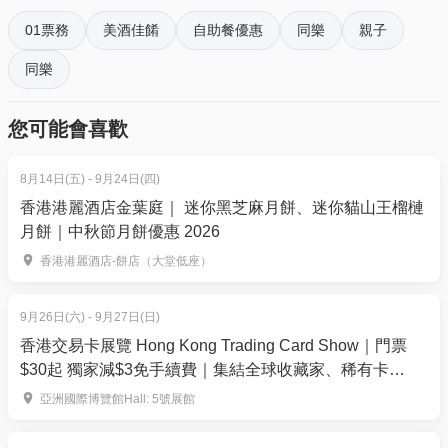
有電子門票附件(PDF)。
01票務
美酒佳餚
自助餐優惠
同樂
親子
適用於星期五至日及公眾假期 | 18:00-21:30* (6月20 -
21日除外)
同樂
4. 我預訂了活動，但還沒收到確認電郵，該怎樣辦？
價錢：$835 | 原價：$1,020.8 | 82折
- 如果仍未能找到確認電郵，你可以電郵到
您可能會喜歡
01space@hk01.com 與我們聯絡。
兌換方法
分店名稱及地址
8月14日(五) - 9月24日(四)
5. 下單後，我可以修改訂單或申請退款嗎？
地址：香港黃竹坑海洋徑 3 號富麗敦海洋公園酒店1樓
香港港麗酒店金葉庭｜ 迷你黑芝麻月餅、迷你貓山王榴槤
訂單確認後，不設修改及退款，如需更多協助，請電
月餅｜中秋節月餅優惠 2026
「星耀廳」
郵到 01space@hk01.com。
如何前往：乘搭港鐵南港島綫至
海洋公園站
，再轉乘
香港港麗酒店-餅店（大堂低座）
酒店提供的免費穿梭巴士直達
6. 如何賺取及使用 01 積分？
於「01空間」購票，每消費$1即可賺取1「01積
9月26日(六) - 9月27日(日)
穿梭巴士轉乘：從 B 出口 乘搭扶手電梯或樓梯前往酒
分」。揀啱心水活動，以100分扣減$1購買門票。玩完
香港交易卡展覽 Hong Kong Trading Card Show｜門票
店穿梭巴士站。
$30起 獨家減$3免手續費｜集結全球收藏家、稀有卡
再賺，賺完再買、再食、再玩！
免費穿梭巴士班次約每 20 至 30 分鐘一班，詳情可參
150+攤位— 運動卡、寶可夢、集換式卡牌遊戲、航海王等
亞洲國際博覽館Hall: 5號展館
考
香港富麗敦海洋公園酒店穿梭巴士時間表
或向酒店
｜9月26-27日 亞洲國際博覽館Hall 5
禮賓部查詢。