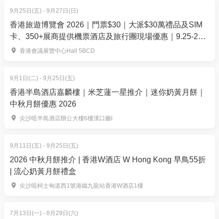
防曬及防蟲用品
9月25日(五) - 9月27日(日)
交通指南
香港旅遊博覽會 2026｜門票$30｜大派$30萬禮品及SIM
西園地址：長洲西灣 DD CC Lot 12, 西園
卡、350+展商提供機票酒店及旅行團現場優惠｜9.25-27
灣仔會展
前往方法：於中環5號碼頭乘船往長洲 (快速船航程約
香港會議展覽中心Hall 5BCD
35分鐘，普通渡輪航程約1小時)，然後可以選擇以步
行、踏單車或乘街渡前住西園。
9月1日(二) - 9月25日(五)
香港半島酒店嘉麟樓｜米芝蓮一星推介｜迷你奶黃月餅｜
步行：從長洲碼頭往右邊直路走至長洲街市。接著
中秋月餅優惠 2026
沿海傍「長洲西堤路」往西灣方向走至盡頭，左轉上
尖沙咀半島酒店辦公大樓6樓漢口廳I
「贊端路」。於斜路頂端看到西園的大紅色趟籠門便
到。全程步行約 20 至 25 分鐘。
9月11日(五) - 9月25日(五)
單車：在前往西園的路徑上，可於長洲碼頭附近找
2026 中秋月餅推介 | 香港W酒店 W Hong Kong 早鳥55折
到單車租用店。西園場內提供有限免費單車泊位 (三輪
| 流心奶黃月餅禮盒
車除外)。
尖沙咀柯士甸道西1號港鐵九龍站香港W酒店1樓
街渡：從長洲碼頭右旁之公眾碼頭 (白色陽篷下)，
乘坐街渡至「西灣碼頭 ∕ 張保仔洞」(行船約 10 分
7月13日(一) - 8月29日(六)
鐘)，由西灣碼頭左接「贊端路」途經「西堤路」大牌