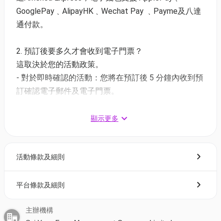
體驗戶外自立能力
GooglePay﹑AlipayHK﹑Wechat Pay ﹑Payme及八達
珍惜大自然及自己所擁有的資源
通付款。
學習與同齡朋友相處
2. 預訂後要多久才會收到電子門票？
第一天
這取決於您的活動政策。
野炊 - 土窯 Pizza
- 對於即時確認的活動：您將在預訂後 5 分鐘內收到預
海盜尋寶 - STEAM 活動
訂確認電子郵件及電子門票。
夜間生態探索 - STEAM 活動
- 對於需主辦方確認的活動：電子門票將會於您預訂後
1 - 3 個工作天內發送到您所登記的電郵地址。
顯示更多
第二天
STEAM 自製車競賽 - STEAM 活動
3. 如何打開及使用電子門票 ?
木筏挑戰 - STEAM 活動
活動條款及細則
- 會員可以下載《香港01》流動應用程式(APP) ，並以
第三天
購票時所綁定的電話號碼登入帳戶，順序按「我的」>
樹頂走廊 - 飛索
按「門票」> 點擊相關活動電子門票；
平台條款及細則
木紋拓印 - STEAM 活動
- 透過訂單電郵內按「查看電子票」連結; 部份活動設
有電子門票附件(PDF)。
主辦機構
其他精彩活動內容包括：野炊、攀爬活動及多種團隊