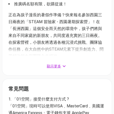
推廣碼名額有限，欲購從速！
正在為孩子漫長的暑假作準備？快來報名參加西園三
日兩夜的「STEAM 冒險家 - 西園暑期探索營」！在
「長洲西園」這個安全而天然的環境中，孩子們將與
來自不同家庭的新朋友，共同度過充實的三日兩夜。
在探索營裡，小朋友將透過各種沉浸式挑戰、團隊協
作任務，在大自然中的STEAM元素下提升創造力、問
題解決能力與團隊合作精神。
顯示更多
西園暑期探索營(A)｜活動詳情及費用
日期：7月14日 至 7月16日（三日兩夜）
費用：$3,180
適合對象：8-10歲
常見問題
重點：
1. 「01空間」接受什麼支付方式 ?
以大自然為媒介學習STEAM知識
「01空間」現時可以使用VISA﹑MasterCard﹑美國運
提升問題解決之思維
通America Express；電子錢包支援 ApplePay﹑