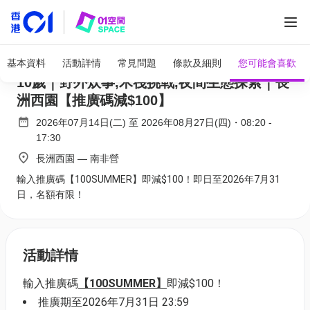
全部圖片
STEAM 冒險家 : 西園暑期探索營 2026｜8-
基本資料
活動詳情
常見問題
條款及細則
您可能會喜歡
10歲｜野外炊事,木筏挑戰,夜間生態探索｜長
洲西園【推廣碼減$100】
2026年07月14日(二)
至
2026年08月27日(四)
・
08:20
-
17:30
長洲西園 — 南非營
輸入推廣碼【100SUMMER】即減$100！即日至2026年7月31
日，名額有限！
活動詳情
輸入推廣碼
【100SUMMER】
即減$100！
推廣期至2026年7月31日 23:59