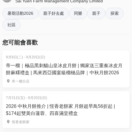
Sai Yuen Farm Management Company Limited
合作任務！
4. 我預訂了活動，但還沒收到確認電郵，該怎樣辦？
暑期活動2026
親子好去處
同樂
親子
探索
注意事項
- 如果仍未能找到確認電郵，你可以電郵到
住宿: 冷氣開放的 南非營 (按性別分配)
社區
01space@hk01.com 與我們聯絡。
集合時間及地點 : 第一天 上午8:20 中環五號碼頭外 (暫
定)
5. 下單後，我可以修改訂單或申請退款嗎？
您可能會喜歡
解散時間及地點 : 第三天 下午5:30 中環五號碼頭外 (暫
訂單確認後，不設修改及退款，如需更多協助，請電
定)
郵到 01space@hk01.com。
9月8日(二) - 9月20日(日)
帝一榴｜極品黑刺貓山皇冰皮月餅 | 獨家送三重奏冰皮月
敬請自備
餅麻糬禮盒 | 馬來西亞國宴級榴槤品牌｜中秋月餅2026
6. 如何賺取及使用 01 積分？
八達通
於「01空間」購票，每消費$1即可賺取1「01積
帝一榴分店
少量現金
分」。揀啱心水活動，以100分扣減$1購買門票。玩完
水樽
再賺，賺完再買、再食、再玩！
7月31日(五) - 9月20日(日)
毛巾
2026 中秋月餅推介 | 恆香老餅家 月餅超早鳥56折起 |
洗漱用品
$174起雙黃白蓮蓉、四喜滿堂禮盒
作替換之舒適運動衣物
恆香老餅家
包踭包趾鞋、玩水鞋 及 拖鞋