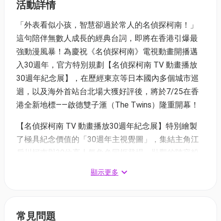
活動詳情
「外表看似小孩，智慧卻過於常人的名偵探柯南！」
這句陪伴無數人成長的經典台詞，即將在香港引爆最
強動漫風暴！為慶祝《名偵探柯南》電視動畫開播邁
入30週年，官方特別規劃【名偵探柯南 TV 動畫播放
30週年紀念展】，在歷經東京等日本國內多個城市巡
迴，以及海外首站台北場大獲好評後，將於7/25在香
港全新地標——啟德雙子滙（The Twins）隆重開幕！
【名偵探柯南 TV 動畫播放30週年紀念展】特別繪製
了極具紀念價值的「30週年主視覺圖」，集結主角江
戶川柯南與30位高人氣角色同框登場，壯觀的陣容粉
絲絕不可錯過。展區內容以「動畫製作的幕後世界」
顯示更多
為主軸，透過專屬的週年企劃，帶領香港觀眾深入了
解《名偵探柯南》電視動畫，從企劃、分鏡、配音、
主題曲到在大銀幕上動起來的完整誕生歷程。最後更
常見問題
特別規劃30年來的經典名場面，包括眾多精彩的推理