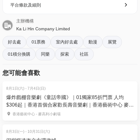
按「門票」> 點擊相關活動電子門票；
平台條款及細則
童、持香港有效學生證之學生，以及持香港有效身份
- 透過訂單電郵內按「查看電子票」連結; 部份活動設
證60歲（含）以上之長者；入場前必須出示相關證明
有電子門票附件(PDF)。
主辦機構
文件或有效的全日制學生證。
Ka Li Hin Company Limited
^ 未滿3歲及90公分以下免費入場，入場前需出示相關
4. 我預訂了活動，但還沒收到確認電郵，該怎樣辦？
有效證明文件（如出生證明或手冊）以供驗證。
好去處
01票務
室內好去處
動漫
展覽
- 如果仍未能找到確認電郵，你可以電郵到
【展覽內容】
01積分換購
同樂
探索
社區
01space@hk01.com 與我們聯絡。
為紀念《名偵探柯南》動畫播放30週年，本展覽特別
5. 下單後，我可以修改訂單或申請退款嗎？
您可能會喜歡
規劃專屬紀念企劃內容。從#1企劃 ～#5主題曲每一個
訂單確認後，不設修改及退款，如需更多協助，請電
展區，將帶領大家一起深入了解《名偵探柯南》電視
郵到 01space@hk01.com。
8月1日(六) - 7月4日(日)
動畫製作的幕後世界。從線稿上色、角色躍動，到賦
爆炸戲棚音樂劇《童話帝國》｜01獨家85折門票 人均
予聲音——讓我們一同追溯電視動畫《名偵探柯南》完
$306起｜香港首個合家歡長壽音樂劇｜香港藝術中心 麥高
6. 如何賺取及使用 01 積分？
成前的製作歷程。此外，集結動畫經典名場面的展示
利小劇場上演
於「01空間」購票，每消費$1即可賺取1「01積
香港藝術中心 - 麥高利小劇場
區，及本展限定之特別影像劇場，也是不容錯過的精
分」。揀啱心水活動，以100分扣減$1購買門票。玩完
彩亮點。誠摯邀請您親身體驗《名偵探柯南》30年來
再賺，賺完再買、再食、再玩！
8月3日(一) - 10月31日(六)
的動畫歷史。