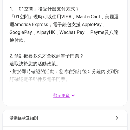
瞬間、黑暗組織的步步逼近、新一與小蘭的戀愛互
1. 「01空間」接受什麼支付方式 ?
動，30年間的重點精華一次呈現，帶領觀眾全方位感
「01空間」現時可以使用VISA﹑MasterCard﹑美國運
受《名偵探柯南》不滅魅力。
通America Express；電子錢包支援 ApplePay﹑
GooglePay﹑AlipayHK﹑Wechat Pay ﹑Payme及八達
名偵探柯南 TV 動畫播放30週年紀念展｜活動詳情
通付款。
日期：2026年7月25日至9月13日
地點：九龍啟德雙子匯1期10樓
2. 預訂後要多久才會收到電子門票？
時間：11am-9pm
這取決於您的活動政策。
＊購票後必須預約入場｜預約連結▶️
- 對於即時確認的活動：您將在預訂後 5 分鐘內收到預
https://inline.app/booking/tvconanten30th
訂確認電子郵件及電子門票。
- 對於需主辦方確認的活動：電子門票將會於您預訂後
展期票｜01獨家9折換購
1 - 3 個工作天內發送到您所登記的電郵地址。
顯示更多
單人門票：$118
特典門票：$188（附珍藏特典色紙一張）
3. 如何打開及使用電子門票 ?
優惠票：$98
活動條款及細則
- 會員可以下載《香港01》流動應用程式(APP) ，並以
購票時所綁定的電話號碼登入帳戶，順序按「我的」>
^ 優惠票適用於3歲(含)以上或身高90公分以上之幼