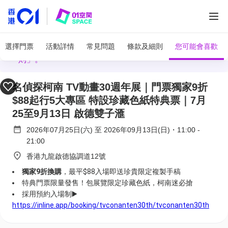
有關惡劣天氣下的特別安排，請參閱「活動條款及細
選擇門票
活動詳情
常見問題
條款及細則
您可能會喜歡
則」。
全部圖片
名偵探柯南 TV動畫30週年展｜門票獨家9折
$88起行5大專區 特設珍藏色紙特典票｜7月
25至9月13日 啟德雙子滙
2026年07月25日(六)
至
2026年09月13日(日)
・
11:00
-
21:00
香港九龍啟德協調道12號
獨家9折換購
，最平$88入場即送珍貴限定複製手稿
特典門票限量發售！包展覽限定珍藏色紙，柯南迷必搶
採用預約入場制▶️
https://inline.app/booking/tvconanten30th/tvconanten30th