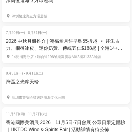
深圳恆遠海立方環遊城
ENTRANCE
為慶祝30週年，江戶川柯南將與30位角色一同於入口
深圳恆遠海立方環遊城
處迎接各位到來。
7月20日(一) - 8月31日(一)
2026 中秋月餅推介 | 鴻福堂月餅早鳥55折起 | 杜拜朱古
力、榴槤冰皮、迷你奶黃、傳統五仁$188起 | 全港14+分
店換領
14間指定分店：聯合道198號樂富廣場A區3樓3133A號舖
8月3日(一) - 9月1日(二)
灣區之光摩天輪
深圳市寶安區寶興路濱海文化公園
INTRODUCTION
11月5日(四) - 11月7日(六)
電視動畫開場白中耳熟能詳的經典台詞——「外表看似
香港國際美酒展 2026｜11月5日-7日會展 公眾日限定體驗
小孩，智慧卻過於常人的名偵探柯南」。本區將集結
｜HKTDC Wine & Spirits Fair | 活動詳情有待公佈