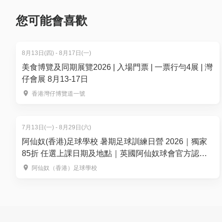
✅️聯合國教科文組織世界地質公園
再玩！
✅️1.4億年古老火山岩
您可能會喜歡
✅️世界最大六角形火山柱
✅️東海域四大海蝕拱
8月13日(四) - 8月17日(一)
✅️適合兒童及長者參加
美食博覽及同期展覽2026 | 入場門票 | 一票行勻4展 | 灣
🚤觀光路線 - 11個景點
仔會展 8月13-17日
1. 滘西洲 - 洪聖廟
香港灣仔博覽道一號
2. 橫洲 - 海上宮殿
3. 橫洲 - 小台灣洞
7月13日(一) - 8月29日(六)
4. 火石洲 - 關刀洞
阿仙奴(香港)足球學校 暑期足球訓練日營 2026｜獨家
5. 沙塘口山(削壁洲) - 沙塘口山隧道洞
85折 任選上課日期及地點｜英國阿仙奴球會官方認證
6. 沙塘口山(削壁洲) - 祈禱手崖
適合3-13歲 教你成為小槍手！
阿仙奴（香港）足球學校
7. 吊鐘洲 - 吊鐘洞
8. 橋咀島 - 機械人石
9. 橋咀島 - 象鼻洞 / 蠟燭洞
10. 橋咀島 - 菠蘿包石（登陸及步行）