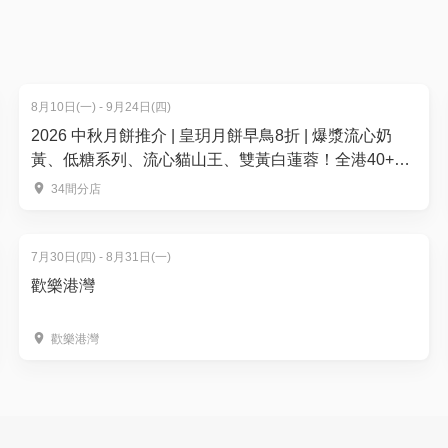
8月10日(一) - 9月24日(四)
2026 中秋月餅推介 | 皇玥月餅早鳥8折 | 爆漿流心奶
黃、低糖系列、流心貓山王、雙黃白蓮蓉！全港40+換
領點
34間分店
7月30日(四) - 8月31日(一)
歡樂港灣
歡樂港灣