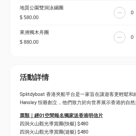
地質公園雙洞泳綑團
0
$ 580.00
果洲獨木舟團
0
$ 880.00
活動詳情
Splitdyboat 香港夾船平台是一家旨在讓遊客更輕鬆和
Hansley 恒爺創立，他們致力於向世界展示香港的自
票類｜經01空間報名獨家送香港明信片
四洞火山觀光導賞團(快艇) $480
四洞火山觀光導賞團(遊艇) $480