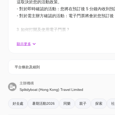
⑤ 橫洲 - 海上宮殿
這取決於您的活動政策。
⑥ 火石洲 - 關刀洞
- 對於即時確認的活動：您將在預訂後 5 分鐘內收到
⑦ 沙塘口山(削壁洲) - 沙塘口山隧道洞
- 對於需主辦方確認的活動：電子門票將會於您預訂後 1
⑧ 吊鐘洲 - 吊鐘洞
3. 如何打開及使用電子門票 ?
🏫集合地點
- 會員可以下載《香港01》流動應用程式(APP) ，
西貢海鮮街牌坊，西貢
相關活動電子門票；
顯示更多
🕰️活動時間（2 小時）
- 透過訂單電郵內按「查看電子票」連結; 部份活動設有
①08:45AM- 10:45AM
②11:00AM - 01:00PM
4. 我預訂了活動，但還沒收到確認電郵，該怎樣辦？
平台條款及細則
③02:00PM - 04:00PM
- 如果仍未能找到確認電郵，你可以電郵到 01space@h
③04:15PM - 06:15PM
主辦機構
(20 分鐘快艇簡介 + 90 分鐘觀光船遊)
5. 下單後，我可以修改訂單或申請退款嗎？
Splitdyboat (Hong Kong) Travel Limited
(價格包括導遊介紹行程，並協助大家拍攝美照 😜)
訂單確認後，不設修改及退款，如需更多協助，請電郵到 01s
(遊艇版)地質公園四洞火山觀光導賞團*4小時
好去處
暑期活動2026
同樂
親子
探索
社
6. 如何賺取及使用 01 積分？
✅️導賞員分享地質、歷史及文化見解
於「01空間」購票，每消費$1即可賺取1「01積分」