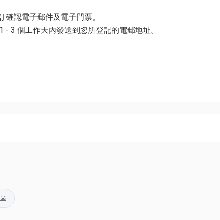
預訂確認電子郵件及電子門票。
 - 3 個工作天內發送到您所登記的電郵地址。
並以購票時所綁定的電話號碼登入帳戶，順序按「我的」> 按「門票」
電子門票附件(PDF)。
k01.com 與我們聯絡。
pace@hk01.com。
區
。揀啱心水活動，以100分扣減$1購買門票。玩完再賺，賺完再