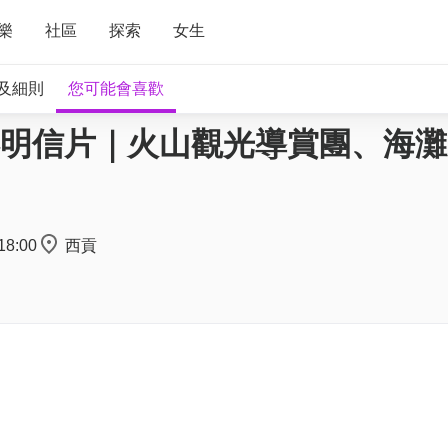
樂
社區
探索
女生
及細則
您可能會喜歡
家送香港明信片｜火山觀光導賞團、海
18:00
西貢