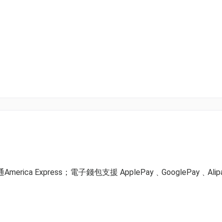
ica Express；電子錢包支援 ApplePay﹑GooglePay﹑Alip