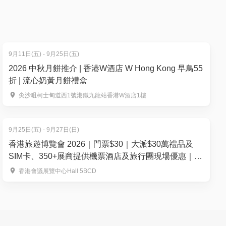
9月11日(五) - 9月25日(五)
2026 中秋月餅推介 | 香港W酒店 W Hong Kong 早鳥55
折 | 流心奶黃月餅禮盒
尖沙咀柯士甸道西1號港鐵九龍站香港W酒店1樓
9月25日(五) - 9月27日(日)
香港旅遊博覽會 2026｜門票$30｜大派$30萬禮品及
SIM卡、350+展商提供機票酒店及旅行團現場優惠｜
9.25-27 灣仔會展
香港會議展覽中心Hall 5BCD