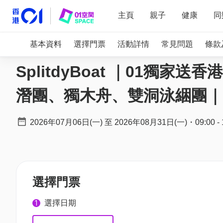
主頁
親子
健康
同
基本資料
選擇門票
活動詳情
常見問題
條款
SplitdyBoat ｜01獨
潛團、獨木舟、雙洞泳綑團｜
2026年07月06日(一)
至
2026年08月31日(一)
・
09:00
-
選擇門票
選擇日期
1