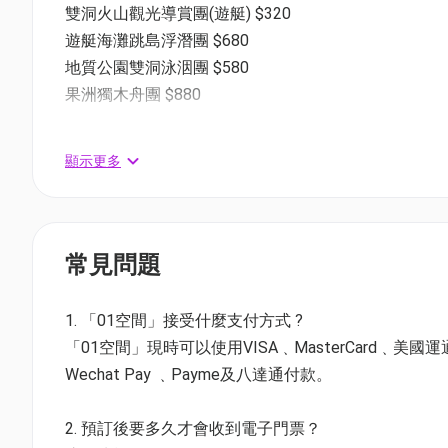
雙洞火山觀光導賞團(遊艇) $320
遊艇海灘跳島浮潛團 $680
地質公園雙洞泳洇團 $580
果洲獨木舟團 $880
(快艇版)地質公園四洞火山觀光導賞團*2小時
顯示更多
✅️聯合國教科文組織全球地質公園
✅️1.4 億年古老火山岩
✅️世界最大六角形火山柱
✅️東海四大海拱門
常見問題
✅️適合兒童及長者
🚤觀光路線 - 8 大景點
1. 「01空間」接受什麼支付方式 ?
① 糧船灣 - 萬柱海岸
「01空間」現時可以使用VISA﹑MasterCard﹑美國運通Amer
② 破邊洲 - 風琴崖
Wechat Pay ﹑Payme及八達通付款。
③ 破邊洲 - 神削峽
④ 橫洲 - 小台灣洞
2. 預訂後要多久才會收到電子門票？