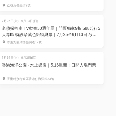
優惠｜荔枝角 D2 Place
荔枝角長義街9號
7月25日(六) - 9月13日(日)
名偵探柯南 TV動畫30週年展｜門票獨家9折 $88起行5
大專區 特設珍藏色紙特典票｜7月25至9月13日 啟德
雙子滙
香港九龍啟德協調道12號
5月16日(六) - 9月3日(四)
香港海洋公園 · 水上樂園｜5.16重開！日間入場門票
香港特別行政區香港仔海洋徑33號