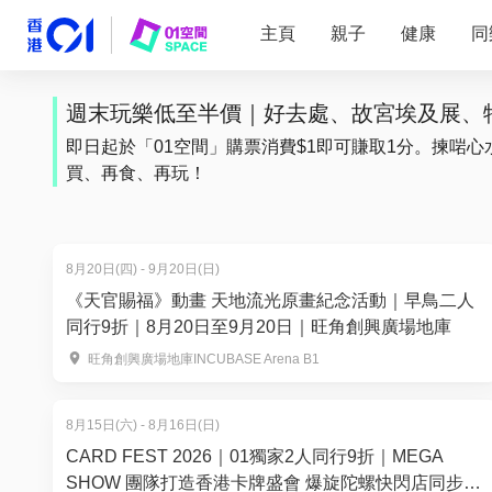
主頁
親子
健康
同
週末玩樂低至半價｜好去處、故宮埃及展、特
即日起於「01空間」購票消費$1即可賺取1分。揀啱心
買、再食、再玩！
8月20日(四) - 9月20日(日)
《天官賜福》動畫 天地流光原畫紀念活動｜早鳥二人
同行9折｜8月20日至9月20日｜旺角創興廣場地庫
旺角創興廣場地庫INCUBASE Arena B1
8月15日(六) - 8月16日(日)
CARD FEST 2026｜01獨家2人同行9折｜MEGA
SHOW 團隊打造香港卡牌盛會 爆旋陀螺快閃店同步登