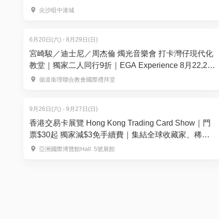
場！8月15-16日登陸尖沙咀中港城
尖沙咀中港城
6月20日(六) - 8月29日(日)
宮崎駿／迪士尼／周杰倫 燭光音樂會 打卡灣仔現代化
教堂｜獨家二人同行9折｜EGA Experience 8月22,29
日｜ 循道衞理聯合教會國際禮拜堂
循道衞理聯合教會國際禮拜堂
9月26日(六) - 9月27日(日)
香港交易卡展覽 Hong Kong Trading Card Show｜門
票$30起 獨家減$3免手續費｜集結全球收藏家、稀有
卡 150+攤位— 運動卡、寶可夢、集換式卡牌遊戲、航
亞洲國際博覽館Hall: 5號展館
海王等 ｜9月26-27日 亞洲國際博覽館Hall 5