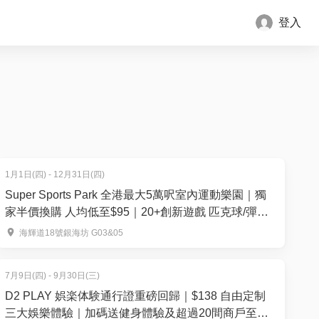
登入
1月1日(四) - 12月31日(四)
Super Sports Park 全港最大5萬呎室內運動樂園｜獨
家半價換購 人均低至$95｜20+創新遊戲 匹克球/彈床/
滑板
海輝道18號銀海坊 G03&05
7月9日(四) - 9月30日(三)
D2 PLAY 娯楽体験通行證重磅回歸｜$138 自由定制
三大娛樂體驗｜加碼送健身體驗及超過20間商戶至抵