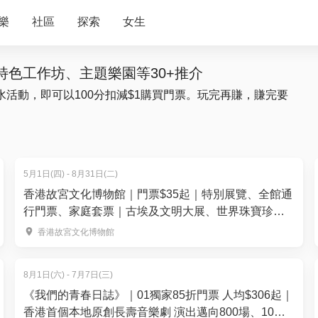
樂
社區
探索
女生
色工作坊、主題樂園等30+推介
水活動，即可以100分扣減$1購買門票。玩完再賺，賺完要
5月1日(四) - 8月31日(二)
香港故宮文化博物館｜門票$35起｜特別展覽、全館通
行門票、家庭套票｜古埃及文明大展、世界珠寶珍藏
展
香港故宮文化博物館
8月1日(六) - 7月7日(三)
《我們的青春日誌》｜01獨家85折門票 人均$306起｜
香港首個本地原創長壽音樂劇 演出邁向800場、10萬