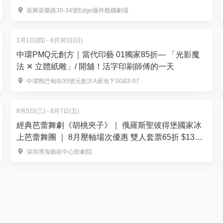
觀眾入場｜爆炸戲棚劇場
葵興葵榮路30-34號Edge爆炸戲棚劇場
1月1日(四) - 8月30日(日)
中環PMQ元創方｜當代印藝 01獨家85折— 「光影魔
法 ✕ 立體紙雕」/ 開舖！活字印刷師傅的一天
中環鴨巴甸街35號元創方A座地下SG03-07
8月5日(三) - 8月7日(五)
經典芭蕾舞劇《胡桃夾子》｜ 俄羅斯聖彼得堡國家冰
上芭蕾舞團 ｜ 8月壓軸場次優惠 雙人套票65折 $134
起
深圳濱海藝術中心歌劇院