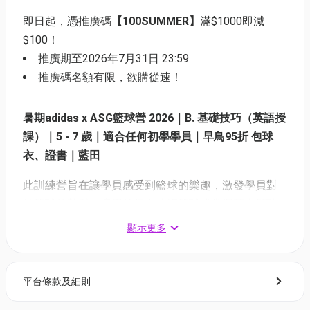
即日起，憑推廣碼
【100SUMMER】
滿$1000即減
$100！
推廣期至2026年7月31日 23:59
推廣碼名額有限，欲購從速！
暑期adidas x ASG籃球營 2026｜B. 基礎技巧（英語授
課）｜5 - 7 歲｜適合任何初學學員｜早鳥95折 包球
⾐、證書｜藍⽥
此訓練營旨在讓學員感受到籃球的樂趣，激發學員對
於籃球的熱愛，適用於初次接觸籃球或掌握基本籃球
基礎的學員，以及想感受輕鬆籃球氣氛的學員。
顯示更多
平台條款及細則