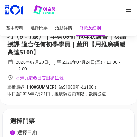
全部圖片
adidas x ASG暑期籃球營 2026｜B. 基礎技
基本資料
選擇門票
活動詳情
條款及細則
巧（5 - 7歲）｜早鳥69折 包球衣證書｜英語
授課 適合任何初學學員｜藍⽥【用推廣碼減
高達$100】
2026年07月20日(一)
至
2026年07月24日(五)
・
10:00
-
12:00
香港九⿓藍⽥安⽥街11號
憑推廣碼
【100SUMMER】
滿$1000即減$100！
即日至2026年7月31日，推廣碼名額有限，欲購從速！
選擇門票
選擇日期
1