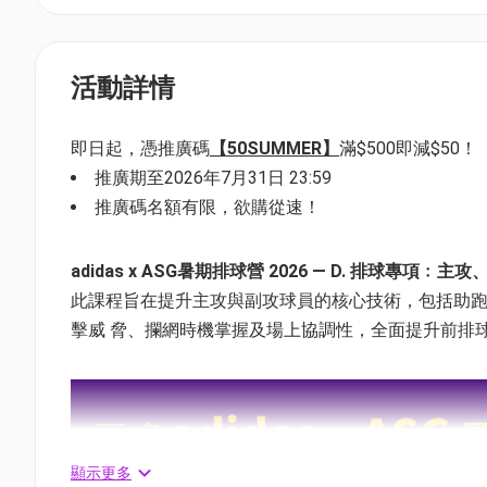
活動詳情
即日起，憑推廣碼
【50SUMMER】
滿$500即減$50！
推廣期至2026年7月31日 23:59
推廣碼名額有限，欲購從速！
adidas x ASG暑期排球營 2026 — D. 排球專項﹕
此課程旨在提升主攻與副攻球員的核心技術，包括助跑
擊威 脅、攔網時機掌握及場上協調性，全面提升前排
顯示更多