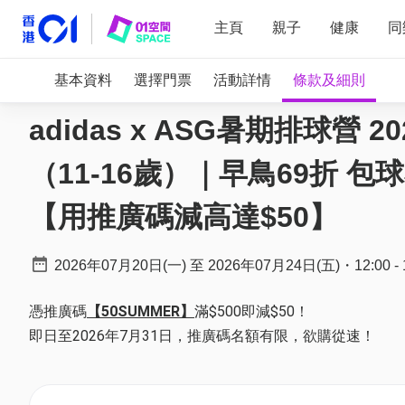
主頁
親子
健康
同
基本資料
選擇門票
活動詳情
條款及細則
adidas x ASG暑期排球營
（11-16歲）｜早鳥69折
【用推廣碼減高達$50】
2026年07月20日(一)
至
2026年07月24日(五)
・
12:00
-
憑推廣碼
【50SUMMER】
滿$500即減$50！
即日至2026年7月31日，推廣碼名額有限，欲購從速！