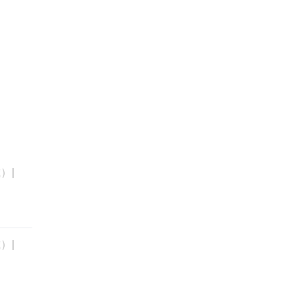
）|
）|