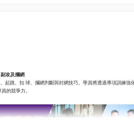
主攻、副攻及攔網
、起跳、扣 球、攔網判斷與封網技巧。學員將透過專項訓練強
球員的競爭⼒。