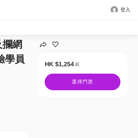
登入
及攔網
驗學員
HK $1,254
起
選擇門票