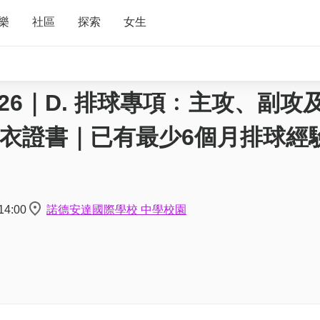
樂
社區
探索
女生
 2026｜D. 排球專項﹕主攻、副攻
 包球衣證書｜已有最少6個月排球經
14:00
諾德安達國際學校 中學校園