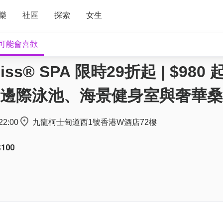
樂
社區
探索
女生
可能會喜歡
ss® SPA 限時29折起 | $980
邊際泳池、海景健身室與奢華桑
22:00
九龍柯士甸道西1號香港W酒店72樓
100