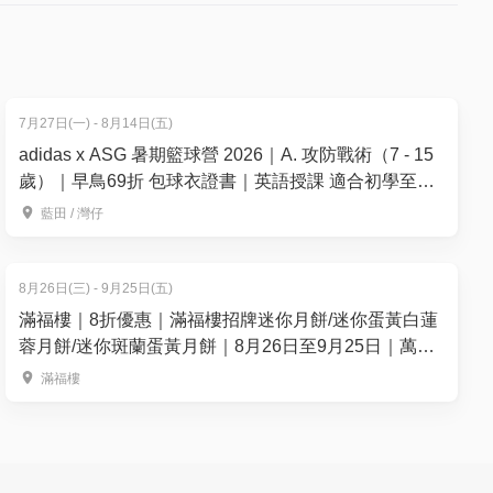
7月27日(一) - 8月14日(五)
adidas x ASG 暑期籃球營 2026｜A. 攻防戰術（7 - 15
歲）｜早鳥69折 包球衣證書｜英語授課 適合初學至6
個月籃球經驗的學員｜藍⽥、灣仔【用推廣碼減高達
藍田 / 灣仔
$100】
8月26日(三) - 9月25日(五)
滿福樓｜8折優惠｜滿福樓招牌迷你月餅/迷你蛋黃白蓮
蓉月餅/迷你斑蘭蛋黃月餅｜8月26日至9月25日｜萬麗
海景酒店滿福樓
滿福樓
下午6時