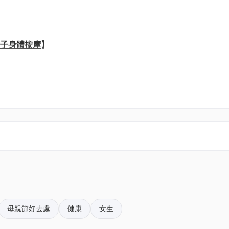
 魚子身體按摩
】
理禮券(兩位)
餐
池和海景健身中心(當天適用)
摩池、桑拿及香薰蒸氣房等
母親節好去處
健康
女生