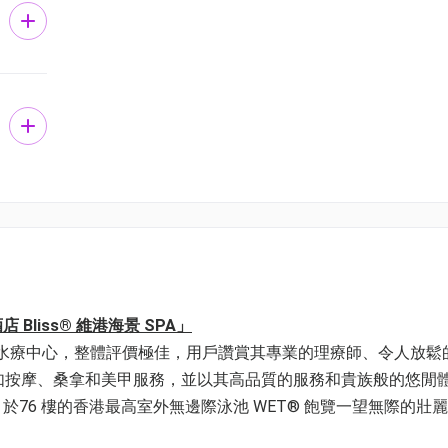
Bliss® 維港海景 SPA」
72 樓的奢華水療中心，整體評價極佳，用戶讚賞其專業的理療師、令人放
如按摩、桑拿和美甲服務，並以其高品質的服務和貴族般的悠閒
, 於76 樓的香港最高室外無邊際泳池 WET® 飽覽一望無際的壯