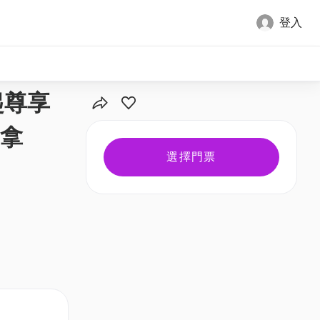
登入
全部圖片
 起尊享
拿
選擇門票