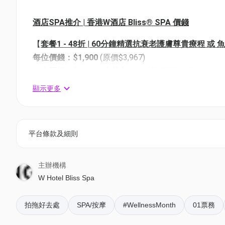
酒店SPA推介 | 香港W酒店 Bliss® SPA 價錢
【
套餐1 - 48折 | 60分鐘精選抗衰老護膚尊貴療程 或
每位價錢：$1,900
(原價$3,967)
二
人同行：$3,600 | 人均$1,800
(原價$7,484)
手部及足部巴拿芬熱蠟滋養護理
顯示更多
*港幣$500水療護理禮券(一位)及港幣$1,000水療護
尊貴香檳及水果拼盤
每位附加港幣$300可於私人休息室享用尊貴美食套
平台條款及細則
每位附加港幣$250使用全港最高室外海景無邊際泳
免費使用豪華熱療及水療設施包括海景活力旋流按
*兌換日期: 購買日後 60 日內
主辦機構
W Hotel Bliss Spa
*購買後需要向酒店提前預約
拍拖好去處
SPA/按摩
#WellnessMonth
01票務
【
套餐2 - 51折 | 75分鐘雙人訂製舒緩身體護理
】
優惠價：$2,980 | 人均$1,490
(原價$5,850)