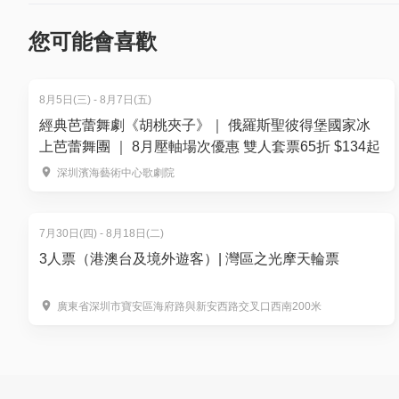
45分鐘Natura Bissé鑽石身體按摩 或 緊緻維他命
您可能會喜歡
升級BIP水療套房，欣賞壯麗的海港美景，享受30
*港幣1,000元水療護理禮券(兩位)
豪華香檳套餐
8月5日(三) - 8月7日(五)
每位附加港幣$300可於私人休息室享用尊貴美食套
經典芭蕾舞劇《胡桃夾子》｜ 俄羅斯聖彼得堡國家冰
每位附加港幣$250使用全港最高室外海景無邊際泳
上芭蕾舞團 ｜ 8月壓軸場次優惠 雙人套票65折 $134起
免費使用豪華熱療及水療設施包括海景活力旋流按
深圳濱海藝術中心歌劇院
*兌換日期: 購買日後 60 日內
*購買後需要向酒店提前預約
7月30日(四) - 8月18日(二)
3人票（港澳台及境外遊客）| 灣區之光摩天輪票
【
套餐3 -7折 | 雙人水療 +WOOBAR x Narciso 
優惠價：$2,998 | 人均$1,499
（原價$4,280）
廣東省深圳市寶安區海府路與新安西路交叉口西南200米
30分鐘舒壓按摩或30分鐘純氧修護護膚療程 (兩位
香港W酒店 WOOBAR x Narciso Rodrigu
*港幣$1,000水療護理現金券
尊貴香檳兩杯，於海景池畔盡享寫意時光