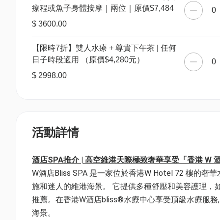
療程或魚子身體按摩｜兩位｜原價$7,484
0
$ 3600.00
【限時7折】雙人水療 + 尊貴下午茶 | 任何
日子時段適用 （原價$4,280元）
0
$ 2998.00
活動詳情
酒店SPA推介 | 高空維港天際極致奢華享受「香港 W 酒店 
W酒店Bliss SPA 是一家位於香港W Hotel 
施和迷人的維港海景。 它提供多種舒壓和美容護理，
推薦。在香港W酒店bliss®水療中心享受頂級水療服務
海景。