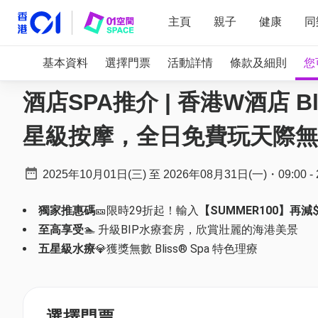
主頁
親子
健康
同
基本資料
選擇門票
活動詳情
條款及細則
您
酒店SPA推介 | 香港W酒店 Bli
星級按摩，全日免費玩天際無
2025年10月01日(三)
至
2026年08月31日(一)
・
09:00
-
獨家推惠碼
🎫限時29折起！輸入
【SUMMER100】再減$
至高享受
🏊 升級BIP水療套房，欣賞壯麗的海港美景
五星級水療
💎獲獎無數 Bliss® Spa 特色理療
選擇門票