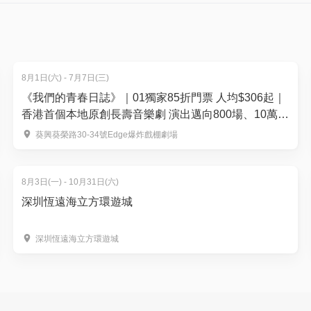
C身體護理
分鐘浪漫滋養泡浴
8月1日(六) - 7月7日(三)
餐
《我們的青春日誌》｜01獨家85折門票 人均$306起｜
池和海景健身中心(當天適用)
香港首個本地原創長壽音樂劇 演出邁向800場、10萬觀
摩池、桑拿及香薰蒸氣房等
眾入場｜爆炸戲棚劇場
葵興葵榮路30-34號Edge爆炸戲棚劇場
8月3日(一) - 10月31日(六)
深圳恆遠海立方環遊城
Rodriguez「麝香花語」下午茶 | 任何日子時段適用
】
深圳恆遠海立方環遊城
）
ez「麝香花語」下午茶配特色雞尾酒（兩位）| 下午茶供應時間: 下午3時至