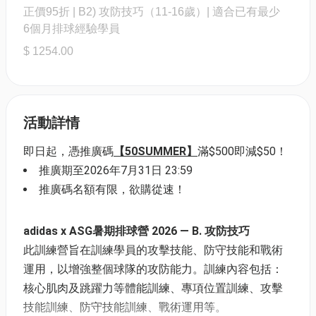
正價95折 | B2) 攻防技巧（11-16歲）| 適合已有最少
6個月排球經驗學員
$ 1254.00
活動詳情
即日起，憑推廣碼
【50SUMMER】
滿$500即減$50！
推廣期至2026年7月31日 23:59
推廣碼名額有限，欲購從速！
adidas x ASG暑期排球營 2026 — B. 攻防技巧
此訓練營旨在訓練學員的攻擊技能、防守技能和戰術
運用，以增強整個球隊的攻防能力。訓練內容包括：
核心肌肉及跳躍力等體能訓練、專項位置訓練、攻擊
技能訓練、防守技能訓練、戰術運用等。