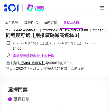
adidas x ASG暑期排球營 2026｜B. 攻防技
基本資料
選擇門票
活動詳情
條款及細則
巧（11-16歲）｜早鳥69折 包球衣證書｜有不
同程度可選【用推廣碼減高達$50】
2026年07月15日(三)
至
2026年07月17日(五)
・
12:00
-
14:00
諾德安達國際學校 中學校園
憑推廣碼
【50SUMMER】
滿$500即減$50！
即日至2026年7月31日，推廣碼名額有限，欲購從速！
選擇門票
選擇日期
1