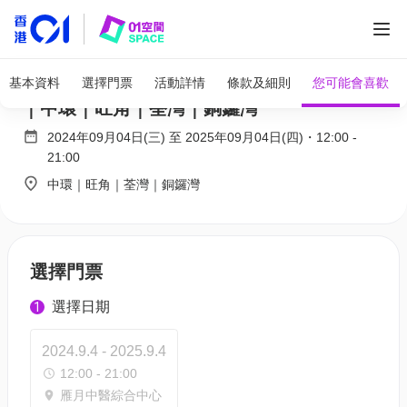
雁月中醫綜合中心 - 養生中泰按摩及Spa體驗
基本資料
選擇門票
活動詳情
條款及細則
您可能會喜歡
｜中環｜旺角｜荃灣｜銅鑼灣
2024年09月04日(三)
至
2025年09月04日(四)
・
12:00
-
21:00
中環｜旺角｜荃灣｜銅鑼灣
選擇門票
選擇日期
1
2024.9.4 - 2025.9.4
12:00 - 21:00
雁月中醫綜合中心