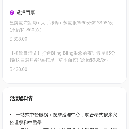
選擇門票
2
皇牌氣穴刮痧+ 人手按摩+ 蒸氣眼罩60分鐘 $398/次
(原價$1,860/次)
$ 398.00
【極潤目清艾】打造Bling Bling眼您的夜訓救星65分
鐘(送自選肩/頸/頭按摩+ 草本面膜) (原價$986/次)
$ 428.00
活動詳情
一站式中醫服務 x 按摩護理中心，糅合泰式按摩穴
位理學和中醫學