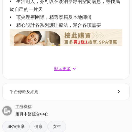
生活迫人，亦可以在淡泊寧靜的空間喘息，尋找屬
於自己的一片天
頂尖理療團隊，精選泰籍及本地師傅
精心設計各系列護理療法，迎合各項需要
預訂選項:
顯示更多
【極潤目清艾】打造Bling Bling眼您的夜訓救星65
分鐘(送自選肩/頸/頭按摩+ 草本面膜) $428/次 (原價
$986/次)
平台條款及細則
皇牌氣穴刮痧+ 人手按摩+ 蒸氣眼罩60分鐘 $398/
次 (原價$1,860/次)
主辦機構
使用資格
雁月中醫綜合中心
此活動只供男女顧客參與，恕不供孕婦顧客參與
SPA/按摩
健康
女生