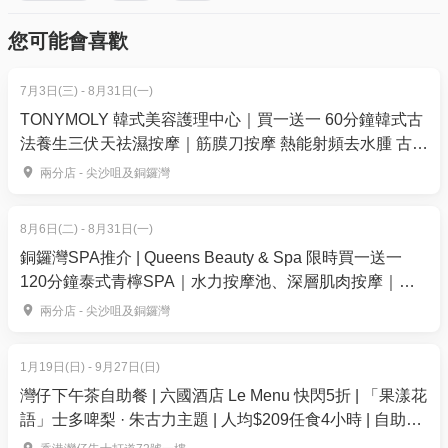
您可能會喜歡
注意事項
任何日子時段適用
7月3日(三) - 8月31日(一)
所有療程不可轉讓及退款
TONYMOLY 韓式美容護理中心｜買一送一 60分鐘韓式古
若遲到30分鐘以下，療程服務時間會因而相應縮短
法養生三伏天祛濕按摩｜筋膜刀按摩 熱能射頻去水腫 古法
而該次療程服務之全數費用將被扣減
養生護理 | TONYBLACK 銅鑼灣・尖沙咀
兩分店 - 尖沙咀及銅鑼灣
若缺席或遲到30分鐘或以上，療程服務將視作取
消，而該次療程服務務之全數費用將被扣減
若你有任何特殊健康狀況，如心臟病、懷孕、慢性
8月6日(二) - 8月31日(一)
疾病或敏感，均有責任告知 Ngan Yuet Health雁月
銅鑼灣SPA推介 | Queens Beauty & Spa 限時買一送一
120分鐘泰式青檸SPA｜水力按摩池、深層肌肉按摩｜五
Ngan Yuet Health 雁月對任何因按摩服務而引起的不
星級豪華4,000尺水療設備
良反應概不負責
兩分店 - 尖沙咀及銅鑼灣
Ngan Yuet Health 雁月保留修改所有條款及細則之
權利而不作另行通知。如有任何爭議，Ngan Yuet
1月19日(日) - 9月27日(日)
Health 雁月保留最終決定權。
灣仔下午茶自助餐 | 六國酒店 Le Menu 快閃5折 | 「果漾花
語」士多啤梨 · 朱古力主題 | 人均$209任食4小時 | 自助餐
取消政策
優惠2026