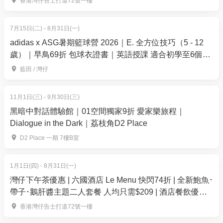
香港灣仔告士打道72號一樓
不可取消、退款或更改訂單
7月15日(二) - 8月31日(一)
adidas x ASG暑期籃球營 2026｜E. 全方位技巧（5 - 12
如何使用
歲）｜早鳥69折 包球衣證書｜英語授課 適合初學至6個月
必須提前預約
籃球經驗的學員｜藍田、灣仔【用推廣碼減高達$100】
藍田 / 灣仔
請務必提前預約體驗日期和時間
預約方式：
11月1日(三) - 9月30日(三)
WhatsApp：852-54829698
黑暗中對話體驗館｜01空間獨家9折 愛家樂旅程｜
Dialogue in the Dark｜荔枝角D2 Place
使用有效期
D2 Place 一期 7樓B室
憑證由預訂確認日期起計有效30日。
1月1日(四) - 8月31日(一)
開放時間
灣仔下午茶優惠 | 六國酒店 Le Menu 快閃74折 | 全新鮑魚･
星期一 / 星期二 / 星期三 / 星期四 / 星期五：12:00-
帶子･鵝肝醬主題二人套餐 人均只需$209 | 酒店餐飲優惠
2026
21:00
香港灣仔告士打道72號一樓
星期六：10:00-19:00