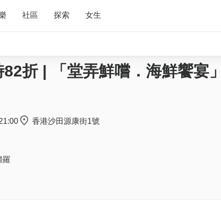
樂
社區
探索
女生
2折 | 「堂弄鮮嚐．海鮮饗宴」
21:00
香港沙田源康街1號
婦羅