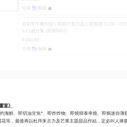
可用
換購
自助早午餐82折 | 星期六至日及公眾假期 11:30 - 15:00
5-11歲兒童 (原價$407)
$ 340.40
可用
換購
晚餐82折 | 母親節自助晚餐: 成人 | 適用於 9/5-10/5 
20:30-23:00 | 任食即開生蠔、堂灼海鮮、杜拜朱古
（原價: $869）
$ 869.00
晚餐82折 | 母親節自助晚餐: 兒童（5-11歲) | 適用於 9/5
鮮饗宴》
次輪 20:30-23:00 | 任食即開生蠔、堂灼海鮮、杜
包括即灼海鮮、即切油甘魚^、即炸炸物、即燒韓泰串燒、即焗迷你薄
品 （原價: $528）
豆腐花等，最後再以杜拜朱古力及芒果主題甜品作結，定必叫人捧
$ 441.60