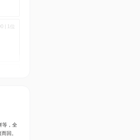
 | 1位
次輪
力甜品
-10/5
拜朱古力甜
餅等，全
腹而回。