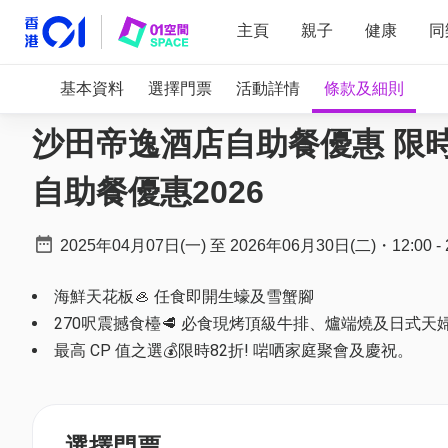
主頁
親子
健康
同
基本資料
選擇門票
活動詳情
條款及細則
沙田帝逸酒店自助餐優惠 限時8
自助餐優惠2026
2025年04月07日(一)
至
2026年06月30日(二)
・
12:00
-
海鮮天花板🦪 任食即開生蠔及雪蟹腳
270呎震撼食檯🥩 必食現烤頂級牛排、爐端燒及日式天
最高 CP 值之選💰限時82折! 啱哂家庭聚會及慶祝。
選擇門票