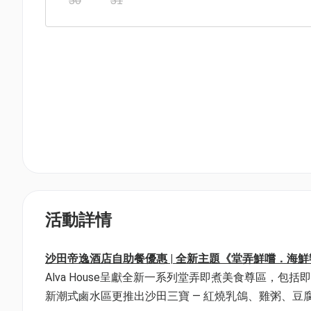
30
31
活動詳情
沙田帝逸酒店自助餐優惠 | 全新主題《堂弄鮮嚐．海
Alva House呈獻全新一系列堂弄即煮美食尊區，
新潮式鹵水區更推出沙田三寶 — 紅燒乳鴿、雞粥、