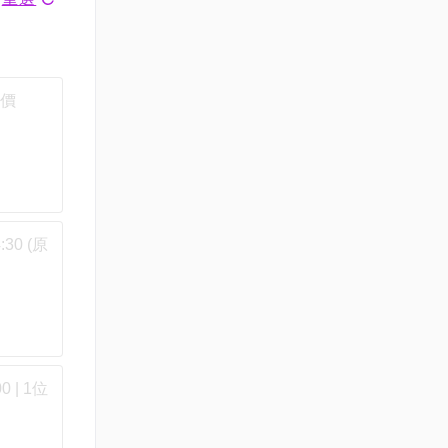
原價
30 (原
 | 1位