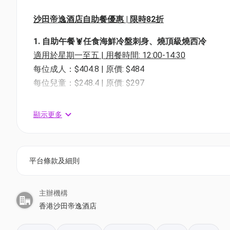
沙田帝逸酒店自助餐優惠 | 限時82折
1. 自助午餐
🦞
任食海鮮冷盤刺身、燒頂級燒西冷
適用於星期一至五 | 用餐時間: 12:00-14:30
每位成人：$404.8 | 原價: $484
每位兒童：$248.4 | 原價: $297
2. 自助早午餐🦪任食即開生蠔、鐵板燒鵝肝
顯示更多
適用於星期六及公眾假期 | 用餐時間: 11:30-15:00
每位成人：$561.2 | 原價: $671
每位兒童：$340.4 | 原價: $407
平台條款及細則
3.《堂弄鮮嚐．海鮮饗宴》自助晚餐🦞任食即開生蠔
適用於星期一至四 | 用餐時間: 18:00-21:30
主辦機構
每位成人：$717.6 | 原價: $858
香港沙田帝逸酒店
每位兒童：$432.4 | 原價: $517