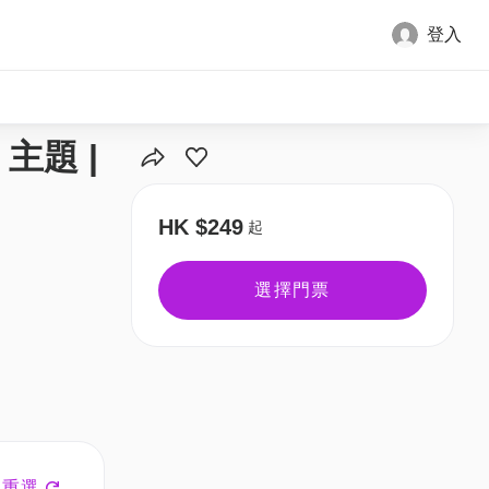
登入
全部圖片
主題 |
HK $249
起
選擇門票
重選