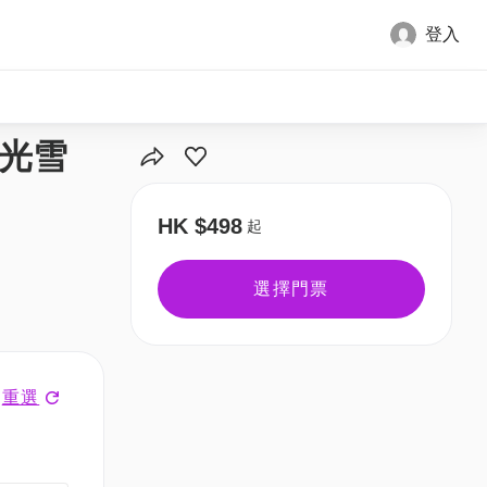
登入
全部圖片
凝光雪
HK $498
起
選擇門票
重選