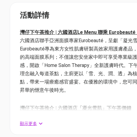
活動詳情
灣仔下午茶推介 | 六國酒店Le Menu 聯乘 Eurob
六國酒店聯手亞洲面膜專家Eurobeauté，呈獻「
Eurobeauté專為東方女性肌膚研製高效家用護膚
的高端面膜系列；不僅讓您安坐家中即可享受專業級
感，開啟「Home Salon Therapy」全新護
理念融入每道茶點，主廚更以「雪、光、潤、透」為
點，帶來一場療癒感官盛宴。在優雅的環境中，您可
昇華的愜意午後時光。
灣仔下午茶推介 | 六國酒店「凝光雪肌」下午茶價錢
價錢：$498 / 2位用 | 人均$249 | 原價: $658
顯示更多
供應時間：星期一至日，下午3時至下午5時
*以上優惠已包加一服務費