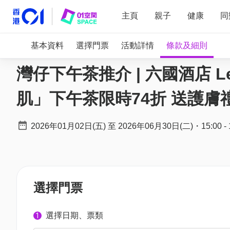
主頁
親子
健康
同
基本資料
選擇門票
活動詳情
條款及細則
灣仔下午茶推介 | 六國酒店 Le 
肌」下午茶限時74折 送護膚
2026年01月02日(五)
至
2026年06月30日(二)
・
15:00
-
選擇門票
選擇日期、票類
1