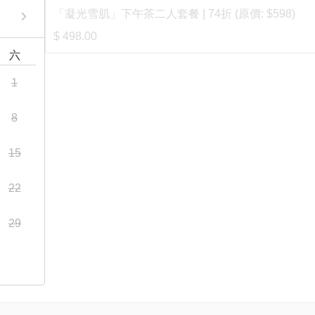
「凝光雪肌」下午茶二人套餐 | 74折 (原價: $598)
$ 498.00
六
1
8
15
22
29