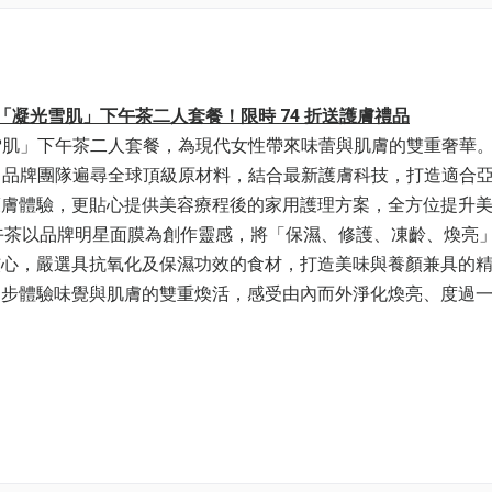
eauté「凝光雪肌」下午茶二人套餐！限時 74 折送護膚禮品
凝光雪肌」下午茶二人套餐，為現代女性帶來味蕾與肌膚的雙重奢華
產品，品牌團隊遍尋全球頂級原材料，結合最新護膚科技，打造適合
護膚體驗，更貼心提供美容療程後的家用護理方案，全方位提升
膚時代。下午茶以品牌明星面膜為創作靈感，將「保濕、修護、凍齡、煥亮
核心，嚴選具抗氧化及保濕功效的食材，打造美味與養顏兼具的
同步體驗味覺與肌膚的雙重煥活，感受由內而外淨化煥亮、度過