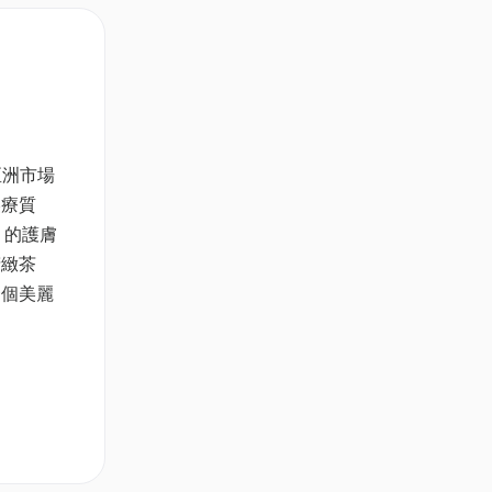
。
亞洲市場
美療質
」的護膚
精緻茶
一個美麗