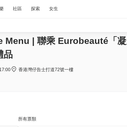
樂
社區
探索
女生
Menu | 聯乘 Eurobeauté「
禮品
17:00
香港灣仔告士打道72號一樓
所有票類