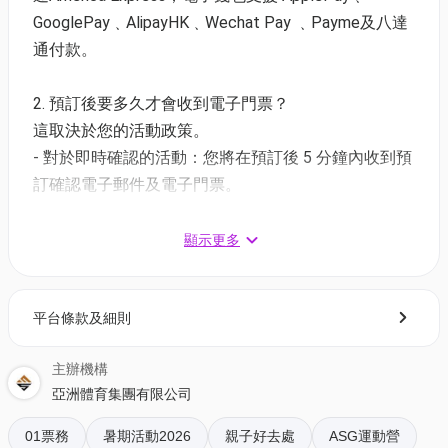
立基礎技巧。
GooglePay﹑AlipayHK﹑Wechat Pay ﹑Payme及八達
教練 - Woo Wing Tung
通付款。
早鳥69折 至7月1日 - $912 | 原價$1,320
原價95折 至7月8日 - $1254 | 原價$1,320
2. 預訂後要多久才會收到電子門票？
這取決於您的活動政策。
報名可免費獲得﹕
- 對於即時確認的活動：您將在預訂後 5 分鐘內收到預
訂確認電子郵件及電子門票。
1. ASG 訓練汗衣
- 對於需主辦方確認的活動：電子門票將會於您預訂後
2. adidas x ASG 排球營證書
1 - 3 個工作天內發送到您所登記的電郵地址。
顯示更多
更多adidas x ASG 暑期羽毛球營
3. 如何打開及使用電子門票 ?
▶️
全方位技術要領｜9 - 15歲
平台條款及細則
- 會員可以下載《香港01》流動應用程式(APP) ，並以
▶️
單打戰術要領｜6 - 10歲
購票時所綁定的電話號碼登入帳戶，順序按「我的」>
▶️
後場步法與擊球｜9-15歲
主辦機構
按「門票」> 點擊相關活動電子門票；
▶️
前場步法與網前技術｜6-10歲
亞洲體育集團有限公司
- 透過訂單電郵內按「查看電子票」連結; 部份活動設
有電子門票附件(PDF)。
01票務
暑期活動2026
親子好去處
ASG運動營