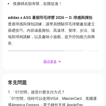
推廣碼名額有限，欲購從速！
adidas x ASG 暑期羽毛球營 2026 — D. 球感與揮拍
透過球感與揮拍訓練，讓學員體驗羽毛球樂趣並建立
基礎技巧。內容涵蓋握拍、高遠球、發球、步法、場
地與球例講解，以及趣味小遊戲，提升控拍能力與興
趣。
顯示更多
D. 球感與揮拍（6-10歲）7月15-17日 14:00-16:00
(已
常見問題
停止收生)
1. 「01空間」接受什麼支付方式 ?
適合任何初學學員
「01空間」現時可以使用VISA﹑MasterCard﹑美國運
透過球感與揮拍訓練，讓學員體驗羽毛球樂趣並建
通America Express；電子錢包支援 ApplePay﹑