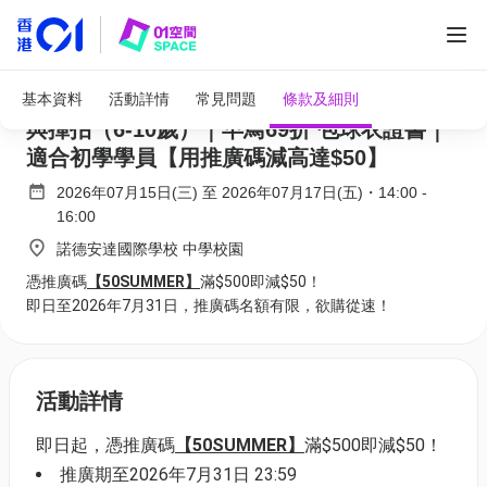
adidas x ASG 暑期羽毛球營 2026｜D. 球感
基本資料
活動詳情
常見問題
條款及細則
與揮拍（6-10歲）｜早鳥69折 包球衣證書｜
適合初學學員【用推廣碼減高達$50】
2026年07月15日(三)
至
2026年07月17日(五)
・
14:00
-
16:00
諾德安達國際學校 中學校園
憑推廣碼
【50SUMMER】
滿$500即減$50！
即日至2026年7月31日，推廣碼名額有限，欲購從速！
活動詳情
即日起，憑推廣碼
【50SUMMER】
滿$500即減$50！
推廣期至2026年7月31日 23:59