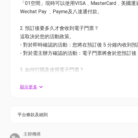
「01空間」現時可以使用VISA﹑MasterCard﹑美國運通Amer
Wechat Pay ﹑Payme及八達通付款。
晚市分享套餐
法式早午餐
2. 預訂後要多久才會收到電子門票？
香港美利酒店餐廳優惠 The Tai Pan | 買一送一
這取決於您的活動政策。
- 對於即時確認的活動：您將在預訂後 5 分鐘內收到
1. The Tai Pan 期間限定任食牛扒薯條
- 對於需主辦方確認的活動：電子門票將會於您預訂後 1
買一送一價錢：$1,073.6 / 2位用 | 人均$536.8 (原價$ 2,
＊套餐包括：無限供應澳洲安格斯牛扒配薯條及招牌
3. 如何打開及使用電子門票 ?
- 會員可以下載《香港01》流動應用程式(APP) ，
相關活動電子門票；
顯示更多
2. The Tai Pan 期間限定精選 戰斧牛排&葡萄酒
- 透過訂單電郵內按「查看電子票」連結; 部份活動設有
半價價錢：$1,196.8 / 2位用 | 人均$598.4 (原價$ 2,393
4. 我預訂了活動，但還沒收到確認電郵，該怎樣辦？
3. The Tai Pan 二人晚市分享套餐
平台條款及細則
- 如果仍未能找到確認電郵，你可以電郵到 01space@h
獨家7折價錢：$1,260.8 / 2位用 | 人均$630.4 (原價$ 17
＊套餐包括3款頭盤、餐湯、3道主菜、2道甜品、連侍
主辦機構
5. 下單後，我可以修改訂單或申請退款嗎？