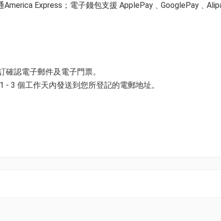
ica Express；電子錢包支援 ApplePay﹑GooglePay﹑Alip
預訂確認電子郵件及電子門票。
 - 3 個工作天內發送到您所登記的電郵地址。
147.2)
醬汁
並以購票時所綁定的電話號碼登入帳戶，順序按「我的」> 按「門票」
電子門票附件(PDF)。
.6)
k01.com 與我們聯絡。
33.6)
酒師搭配葡萄酒2杯+歡迎香檳