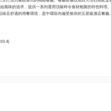
是一家主打主打法式餐館菜式的精緻餐廳。餐廳裝修以黑白大理石搭配金
原始風味的追求，提供一系列選用頂級時令食材炮製的特色料理
提供極具品味且舒適的用餐環境，是中環區內備受推崇的五星級酒店餐廳
0.4)
0.4)