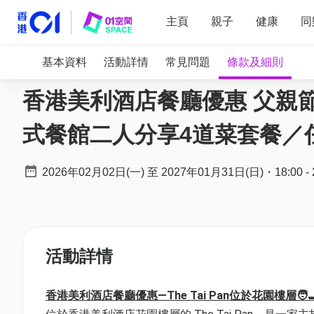
主頁
親子
健康
同
基本資料
活動詳情
常見問題
條款及細則
香港美利酒店餐廳優惠 父親節套餐買
式餐館二人分享4道菜套餐／任食
2026年02月02日(一)
至
2027年01月31日(日)
・
18:00
-
活動詳情
香港美利酒店餐廳優惠—The Tai Pan位於花園樓層