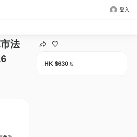
登入
全部圖片
晚市法
6
HK $630
起