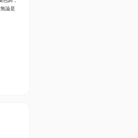
屬色調，
。無論是
。