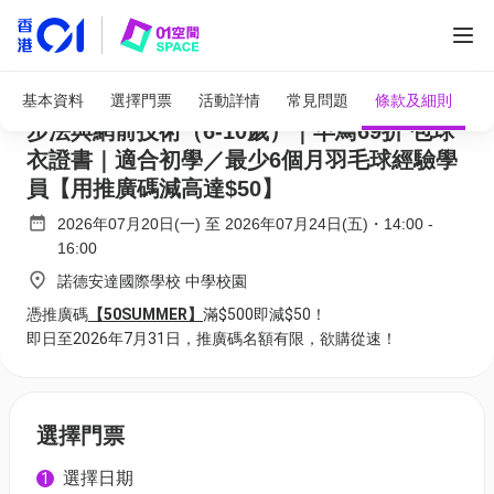
adidas x ASG 暑期羽毛球營 2026｜E. 前場
基本資料
選擇門票
活動詳情
常見問題
條款及細則
步法與網前技術（6-10歲）｜早鳥69折 包球
衣證書｜適合初學／最少6個月羽毛球經驗學
員【用推廣碼減高達$50】
2026年07月20日(一)
至
2026年07月24日(五)
・
14:00
-
16:00
諾德安達國際學校 中學校園
憑推廣碼
【50SUMMER】
滿$500即減$50！
即日至2026年7月31日，推廣碼名額有限，欲購從速！
選擇門票
選擇日期
1