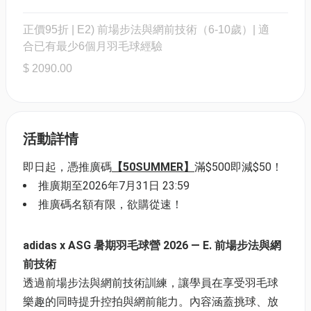
正價95折 | E2) 前場步法與網前技術（6-10歲）| 適
合已有最少6個月羽毛球經驗
$ 2090.00
活動詳情
即日起，憑推廣碼
【50SUMMER】
滿$500即減$50！
推廣期至2026年7月31日 23:59
推廣碼名額有限，欲購從速！
adidas x ASG 暑期羽毛球營 2026 — E. 前場步法與網
前技術
透過前場步法與網前技術訓練，讓學員在享受羽毛球
樂趣的同時提升控拍與網前能力。內容涵蓋挑球、放