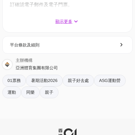
訂確認電子郵件及電子門票。
E2. 前場步法與網前技術（6-10歲）7月20-24日
- 對於需主辦方確認的活動：電子門票將會於您預訂後
14:00-16:00
1 - 3 個工作天內發送到您所登記的電郵地址。
顯示更多
適合已有最少6個月羽毛球經驗
透過全方位技術訓練，系統提升學員的後場、網前
3. 如何打開及使用電子門票 ?
與防守能力。
平台條款及細則
- 會員可以下載《香港01》流動應用程式(APP) ，並以
教練 - Woo Wing Tung
購票時所綁定的電話號碼登入帳戶，順序按「我的」>
早鳥69折 至7月1日 - $1,520 | 原價$2,200
主辦機構
按「門票」> 點擊相關活動電子門票；
原價95折 至7月8日 - $2,090 | 原價$2,200
亞洲體育集團有限公司
- 透過訂單電郵內按「查看電子票」連結; 部份活動設
有電子門票附件(PDF)。
01票務
暑期活動2026
親子好去處
ASG運動營
報名可免費獲得﹕
運動
同樂
親子
4. 我預訂了活動，但還沒收到確認電郵，該怎樣辦？
1. ASG 訓練汗衣
- 如果仍未能找到確認電郵，你可以電郵到
2. adidas x ASG 排球營證書
01space@hk01.com 與我們聯絡。
更多adidas x ASG 暑期羽毛球營
5. 下單後，我可以修改訂單或申請退款嗎？
▶️
全方位技術要領｜9 - 15歲
訂單確認後，不設修改及退款，如需更多協助，請電