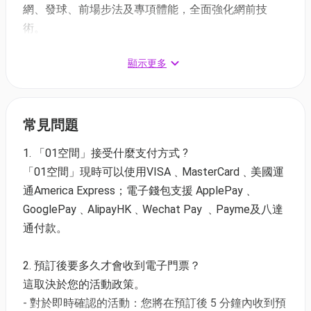
網、發球、前場步法及專項體能，全面強化網前技
術。
顯示更多
常見問題
E1. 前場步法與網前技術（6-10歲）7月20-24日
1. 「01空間」接受什麼支付方式 ?
14:00-16:00
「01空間」現時可以使用VISA﹑MasterCard﹑美國運
適合任何初學學員
通America Express；電子錢包支援 ApplePay﹑
透過前場步法與網前技術訓練，讓學員在享受羽毛
GooglePay﹑AlipayHK﹑Wechat Pay ﹑Payme及八達
球樂趣的同時提升控拍與網前能力。
通付款。
教練 - Woo Wing Tung
早鳥69折 至7月1日 - $1,520 | 原價$2,200
2. 預訂後要多久才會收到電子門票？
原價95折 至7月8日 - $2,090 | 原價$2,200
這取決於您的活動政策。
- 對於即時確認的活動：您將在預訂後 5 分鐘內收到預