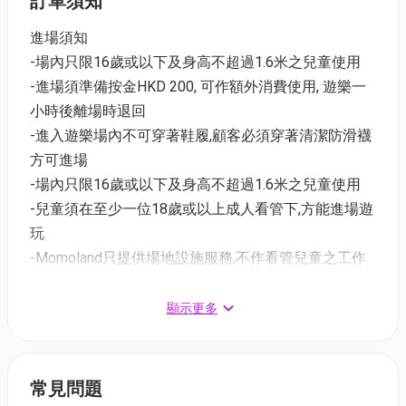
訂單須知
門票1小時 (兩家長+一小童) | 北角店適用
01空間優惠價: HK$150 (原價HK$270)
進場須知
-場內只限16歲或以下及身高不超過1.6米之兒童使用
星期六日, 公眾假期及前夕
-進場須準備按金HKD 200, 可作額外消費使用, 遊樂一
門票1小時 (兩家長+一小童) | 北角店適用
小時後離場時退回
01空間優惠價: HK$200 (原價HK$360)
-進入遊樂場內不可穿著鞋履,顧客必須穿著清潔防滑襪
方可進場
推廣日期：2026年5月18日 - 5月31日
-場內只限16歲或以下及身高不超過1.6米之兒童使用
適用日期：2026年5月19日 - 6月30日
-兒童須在至少一位18歲或以上成人看管下,方能進場遊
玩
【
恆常優惠88折 - 荃灣西店
】
送$20蚊優惠券
-Momoland只提供場地設施服務,不作看管兒童之工作
星期一至五
-家長/監護人必須負責其子女或其帶來之兒童,在遊樂
門票1小時 (一家長+一小童) | 荃灣店適用
場內的安全,並承擔有關照顧同行小孩之全部責任
顯示更多
01空間優惠價: HK$150 (原價HK$170)
-家長/監護人需指導及看管隨同之小孩,切勿在場內奔
星期六日, 公眾假期及前夕
跑、推撞、打架、欺凌、亂拋物品或隨地便溺
門票1小時 (一家長+一小童) | 荃灣店適用
-場內設有嬰兒車停放區。禁止攜帶嬰兒車、手推車、
常見問題
01空間優惠價: HK$200 (原價HK$220)
購物車,以及附有車輪的儲物箱、行李或任何大型物品