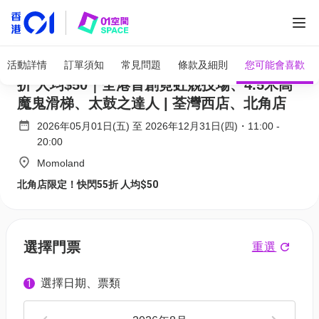
全部圖片
Momoland 兒童室內遊樂場｜北角店快閃55
活動詳情
訂單須知
常見問題
條款及細則
您可能會喜歡
折 人均$50｜全港首創霓虹競技場、4.5米高
魔鬼滑梯、太鼓之達人 | 荃灣西店、北角店
2026年05月01日(五)
至
2026年12月31日(四)
・
11:00
-
20:00
Momoland
北角店限定！快閃55折 人均$50
選擇門票
重選
選擇日期、票類
1