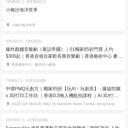
7月28日(二) - 9月30日(三)
小梅沙海洋世界
小梅沙海洋世界
8月1日(六) - 7月4日(日)
爆炸戲棚音樂劇《童話帝國》｜01獨家85折門票 人均
$306起｜香港首個合家歡長壽音樂劇｜香港藝術中心 麥高
利小劇場上演
香港藝術中心 - 麥高利小劇場
7月8日(三) - 12月31日(四)
中環PMQ元創方｜獨家85折【玩AI・玩創意】 - 爆旋陀螺
x 3D打印工作坊 ｜香港DJI無人機航拍課程 ｜AI 3D打印
趣味體驗班
HG20, G/F, Block B, PMQ, 35 Aberdeen Street, Central, Hong Kong
3月23日(一) - 12月31日(四)