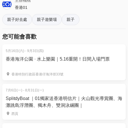
車》🚘
主辦機構
按「門票」> 點擊相關活動電子門票；
-請參閱更多遊樂場守則及免責聲明
香港01
- 透過訂單電郵內按「查看電子票」連結; 部份活動設
【荃灣西店】
有電子門票附件(PDF)。
親子好去處
親子遊樂場
親子
擁有嶄新的遊樂設備，設有專為 0至 16 歲幼兒和青少
年設計的特殊區域。打破playhouse只適合幼齡兒童遊
4. 我預訂了活動，但還沒收到確認電郵，該怎樣辦？
您可能會喜歡
玩的傅統。 佔地接近12,000平方尺，位於著名的購物
- 如果仍未能找到確認電郵，你可以電郵到
商場內，為孩子們配備創意主題，當中有佔地160平方
01space@hk01.com 與我們聯絡。
5月16日(六) - 9月3日(四)
尺的方格大戰、 100米環迴的高難度忍者迷宮、 仲有
香港海洋公園 · 水上樂園｜5.16重開！日間入場門票
4.5米高的魔鬼滑梯，到底哪一個更令小朋友心跳爆標
5. 下單後，我可以修改訂單或申請退款嗎？
放聲尖叫呢?
訂單確認後，不設修改及退款，如需更多協助，請電
香港特別行政區香港仔海洋徑33號
郵到 01space@hk01.com。
適用地址：
【荃灣西店】荃灣西海之戀商場2樓2108-
7月6日(一) - 8月31日(一)
6. 如何賺取及使用 01 積分？
2115號鋪
；
【北角店】北角匯二期2樓212-213號鋪
SplitdyBoat ｜01獨家送香港明信片｜火山觀光導賞團、海
於「01空間」購票，每消費$1即可賺取1「01積
營業時間：星期一至五 11AM - 8PM；星期六日，公眾
灘跳島浮潛團、獨木舟、雙洞泳綑團｜
分」。揀啱心水活動，以100分扣減$1購買門票。玩完
假期及前夕 10:30AM - 8PM
西貢
再賺，賺完再買、再食、再玩！