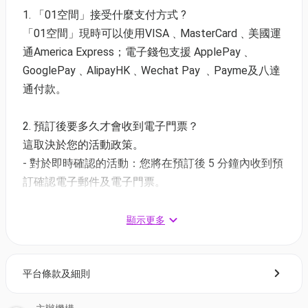
1. 「01空間」接受什麼支付方式 ?
進入場內
「01空間」現時可以使用VISA﹑MasterCard﹑美國運
-禁止攜帶或使用任何有危險性的物品進場,以免損壞場
【Momoland 7,000呎 北角旗艦店】
首創《Aura
通America Express；電子錢包支援 ApplePay﹑
內設施
Rush》霓虹競技場以「光影運動」為核心概念，打造
GooglePay﹑AlipayHK﹑Wechat Pay ﹑Payme及八達
-建議顧客穿著合適之便服或運動服(長褲)
六大主題區域，包括全港首創《Aura Rush》霓虹競技
通付款。
進場衛生及安全
場，重新定義親子娛樂體驗！
-必須保持場地清潔,場內嚴禁飲食,不可攜帶食物或飲品
🎪 六大主題區域
2. 預訂後要多久才會收到電子門票？
進場。如弄髒場地,Momoland有權向顧客收取清潔費用
1. 《Aura Rush》✨霓虹競技場（全港首創）
這取決於您的活動政策。
HKD500或以上
2. 經典遊樂區：環繞波波池🌈彩虹手搖小火車🚂、彈
- 對於即時確認的活動：您將在預訂後 5 分鐘內收到預
-禁止亂拋垃圾、吐痰或作出任何欠缺衛生的行為。如
跳投籃競技🏀
訂確認電子郵件及電子門票。
弄髒場地,Momoland有權利向顧客收取清潔費用
3. 角色扮演世界：動物診所、公主夢幻房間👸🏻🏰🐰
- 對於需主辦方確認的活動：電子門票將會於您預訂後
HKD500或以上
4. 懷舊遊戲機區：賽車遊戲、射擊遊戲🔫、打地鼠等
1 - 3 個工作天內發送到您所登記的電郵地址。
顯示更多
-場內備有急救藥箱,以便不時之需。如有需要請與前台
🐹
同事聯絡
5. 極限挑戰區：三條3米高主題滑梯、空中障礙挑戰
3. 如何打開及使用電子門票 ?
-為確保場內清潔,職員全日在場內定時進行清潔及消毒
陣、環迴喇叭滑梯🎢
平台條款及細則
- 會員可以下載《香港01》流動應用程式(APP) ，並以
-顧客如因不當使用設施而導致受傷,Momoland概不承
6. VIP家長休息室：專享《太鼓之達人》🥁《瑪利歐賽
購票時所綁定的電話號碼登入帳戶，順序按「我的」>
擔任何責任