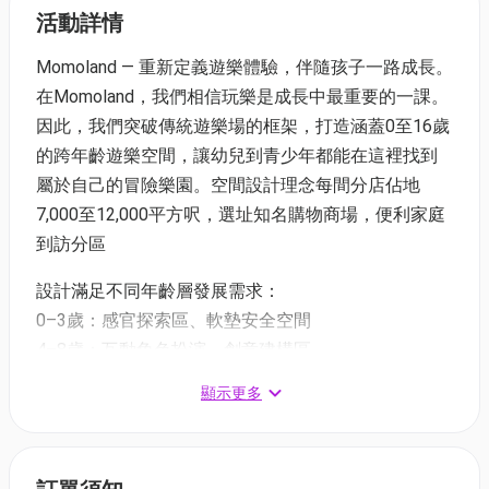
活動詳情
Momoland — 重新定義遊樂體驗，伴隨孩子一路成長。
在Momoland，我們相信玩樂是成長中最重要的一課。
因此，我們突破傳統遊樂場的框架，打造涵蓋0至16歲
的跨年齡遊樂空間，讓幼兒到青少年都能在這裡找到
屬於自己的冒險樂園。空間設計理念每間分店佔地
7,000至12,000平方呎，選址知名購物商場，便利家庭
到訪分區
設計滿足不同年齡層發展需求：
0–3歲：感官探索區、軟墊安全空間
4–8歲：互動角色扮演、創意建構區
9–16歲：科技體感遊戲、團隊挑戰關卡
顯示更多
【01空間快閃優惠】北角店5月快閃限時55折
🧑‍🧑‍🧒
星期一至五