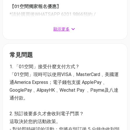
【01空間獨家報名優惠】
*請於購買後WHATSAPP 6201 9866預約 /
www.foodplushk.com
自助預約
顯示更多
【低至79折】小廚師自由配親子班 | 8月31日前適用 |
3-12歲
常見問題
01空間特別優惠價：$432/1堂 (原價HK$480) | $800/2
堂 (原價HK$960) | $1,200/3堂 (原價HK$1,440) |
1. 「01空間」接受什麼支付方式 ?
$1,520/4堂 (原價HK$1,920)
「01空間」現時可以使用VISA﹑MasterCard﹑美國運
通America Express；電子錢包支援 ApplePay﹑
時數：1.5 - 2小時
GooglePay﹑AlipayHK﹑Wechat Pay ﹑Payme及八達
時間：10AM / 1PM / 2PM / 4PM
通付款。
*5歲或以上可選擇獨立上課
2. 預訂後要多久才會收到電子門票？
【88折】小廚師全日制 | 1天課程 | 5-12歲
這取決於您的活動政策。
01空間特別優惠價：$1,400 (原價HK$1,600)
- 對於即時確認的活動：您將在預訂後 5 分鐘內收到預