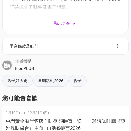
時數：7小時
訂確認電子郵件及電子門票。
時間：9:30AM - 4:30PM
- 對於需主辦方確認的活動：電子門票將會於您預訂後
開班日期：7月1、6、10、31日；8月7、14日（開班
1 - 3 個工作天內發送到您所登記的電郵地址。
顯示更多
日期以官網為準，請於購買前查閱
官網
）
3. 如何打開及使用電子門票 ?
每日日程：
平台條款及細則
- 會員可以下載《香港01》流動應用程式(APP) ，並以
09:30 - 12:30 製作午餐
購票時所綁定的電話號碼登入帳戶，順序按「我的」>
12:30 - 13:30 享用午餐
主辦機構
按「門票」> 點擊相關活動電子門票；
13:30 - 16:30 製作茶點
foodPLUS
- 透過訂單電郵內按「查看電子票」連結; 部份活動設
有電子門票附件(PDF)。
*所有修畢學生均獲頒發證書一張
親子好去處
暑期活動2026
親子
*可於現場以$110 加購小廚師制服一件
4. 我預訂了活動，但還沒收到確認電郵，該怎樣辦？
您可能會喜歡
地址：太古城太裕路1－9號M501－503A號舖
- 如果仍未能找到確認電郵，你可以電郵到
01space@hk01.com 與我們聯絡。
1月19日(一) - 12月31日(四)
屯門黃金海岸酒店自助餐 限時買一送一｜ 聆渢咖啡廳《亞
5. 下單後，我可以修改訂單或申請退款嗎？
洲風味盛會》主題 | 自助餐優惠2026