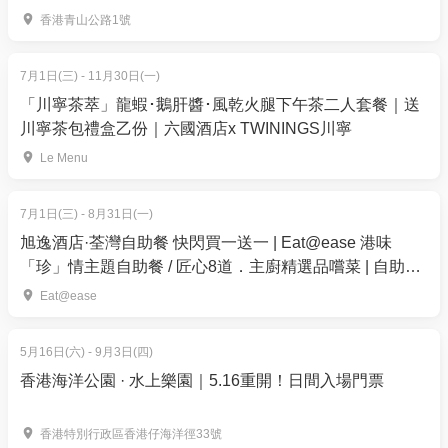
訂單確認後，不設修改及退款，如需更多協助，請電
香港青山公路1號
郵到 01space@hk01.com。
7月1日(三) - 11月30日(一)
6. 如何賺取及使用 01 積分？
「川寧茶萃」龍蝦･鵝肝醬･風乾火腿下午茶二人套餐｜送
於「01空間」購票，每消費$1即可賺取1「01積
川寧茶包禮盒乙份｜六國酒店x TWININGS川寧
分」。揀啱心水活動，以100分扣減$1購買門票。玩完
Le Menu
再賺，賺完再買、再食、再玩！
7月1日(三) - 8月31日(一)
旭逸酒店·荃灣自助餐 快閃買一送一 | Eat@ease 港味
「珍」情主題自助餐 / 匠心8道．主廚精選品嚐菜 | 自助餐
優惠2026
Eat@ease
5月16日(六) - 9月3日(四)
香港海洋公園 · 水上樂園｜5.16重開！日間入場門票
香港特別行政區香港仔海洋徑33號