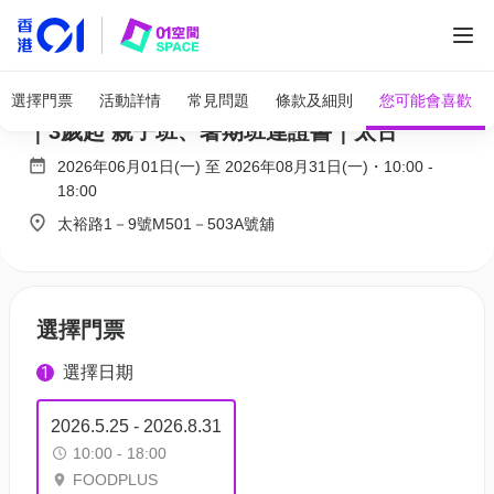
全部圖片
FoodPLUS 小廚師學整甜品｜獨家低至79折
選擇門票
活動詳情
常見問題
條款及細則
您可能會喜歡
｜3歲起 親子班、暑期班連證書｜太古
2026年06月01日(一)
至
2026年08月31日(一)
・
10:00
-
18:00
太裕路1－9號M501－503A號舖
選擇門票
選擇日期
1
2026.5.25 - 2026.8.31
10:00 - 18:00
FOODPLUS