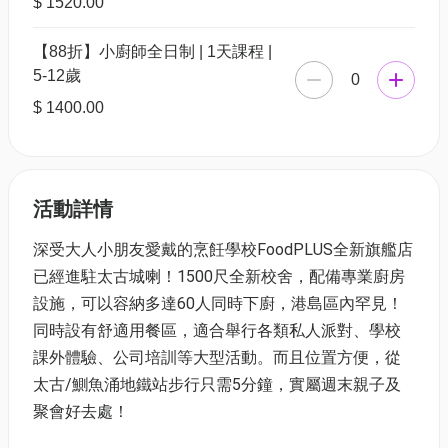
$ 1520.00
【88折】小廚師全日制 | 1天課程 |
5-12歲
0
$ 1400.00
活動詳情
深受大人小朋友愛戴的烹飪學校FoodPLUS全新旗艦店
已經進駐太古城喇！1500尺全新校舍，配備專業廚房
設施，可以容納多達60人同時下廚，港島區內罕見！
同時設有舒適用餐區，適合舉行各類私人派對、學校
課外體驗、公司培訓等大型活動。而且位置方便，從
太古/鰂魚涌地鐵站步行只需5分鐘，實屬週末親子及
聚會好去處！