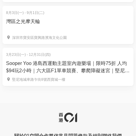
8月3日(一) - 9月1日(二)
灣區之光摩天輪
深圳市寶安區寶興路濱海文化公園
3月23日(一) - 12月31日(四)
Sooper Yoo 港島西運動主題室內遊樂場｜限時75折 人均
$94玩2小時｜六大區F1單車競賽、攀爬障礙迷宮｜堅尼地
城
堅尼地城卑路乍街8號西寶城一樓
關於01空間
合作夥伴
常見問題
條款及細則
聯絡我們