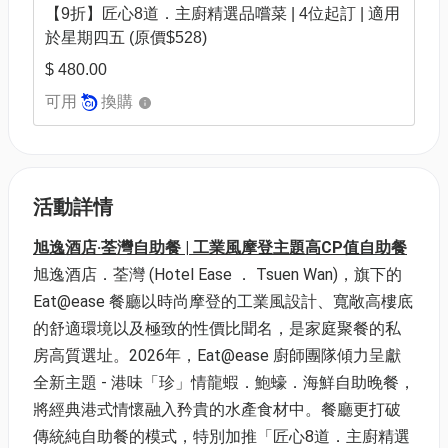
【9折】匠心8道．主廚精選品嚐菜 | 4位起訂 | 適用
於星期四五 (原價$528)
$ 480.00
可用
換購
活動詳情
旭逸酒店·荃灣自助餐 | 工業風摩登主題高CP值自助餐
旭逸酒店．荃灣 (Hotel Ease ． Tsuen Wan)，旗下的
Eat@ease 餐廳以時尚摩登的工業風設計、寬敞高樓底
的舒適環境以及極致的性價比聞名，是家庭聚餐的私
房高質選址。2026年，Eat@ease 廚師團隊傾力呈獻
全新主題 - 港味「珍」情龍蝦．鮑蠔．海鮮自助晚餐，
將經典港式情懷融入矜貴的水產食材中。餐廳更打破
傳統純自助餐的模式，特別加推「匠心8道．主廚精選