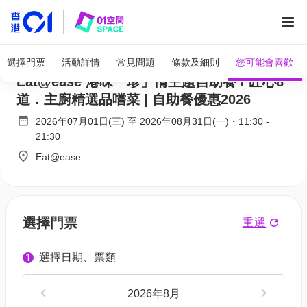
全部圖片
旭逸酒店·荃灣自助餐 快閃買一送一 |
選擇門票
活動詳情
常見問題
條款及細則
您可能會喜歡
Eat@ease 港味「珍」情主題自助餐 / 匠心8
道．主廚精選品嚐菜 | 自助餐優惠2026
2026年07月01日(三)
至
2026年08月31日(一)
・
11:30
-
21:30
Eat@ease
選擇門票
重選
選擇日期、票類
1
2026年8月