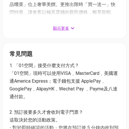
品嚐菜」位上奢華美饌。更推出限時「買一送一」快
閃特惠，讓食客以極其震撼的親民價格，暢享龍蝦、
鮑魚、生蠔等頂級海鮮盛宴，是 2026 年不容錯過的超
高 CP 值酒店自助餐首選。
顯示更多
旭逸酒店·荃灣週末自助餐 | 快閃買一送一
常見問題
1.「港味「珍」情龍蝦．鮑蠔．海鮮」週末自助晚餐🦪
任食生蠔、每位送三重芝士焗龍蝦及紅燒鮑魚扣魚肚
1. 「01空間」接受什麼支付方式 ?
適用於星期六日 | 18:00 - 21:30
「01空間」現時可以使用VISA﹑MasterCard﹑美國運
【買一送一】$645.6 / 2位 | 人均$323 (原價:
通America Express；電子錢包支援 ApplePay﹑
$1,183.6)
GooglePay﹑AlipayHK﹑Wechat Pay ﹑Payme及八達
【成人59折】
$350 / 位 (原價: $591.8 / 位)
通付款。
【小童59折】
$260 / 位 (原價: $415.8 / 位)
【長者59折】
$300 / 位 (原價: $481.8 / 位)
2. 預訂後要多久才會收到電子門票？
這取決於您的活動政策。
- 對於即時確認的活動：您將在預訂後 5 分鐘內收到預
2. 饗樂悠閒半自助午餐 | 適用於星期一至日 11:30 -