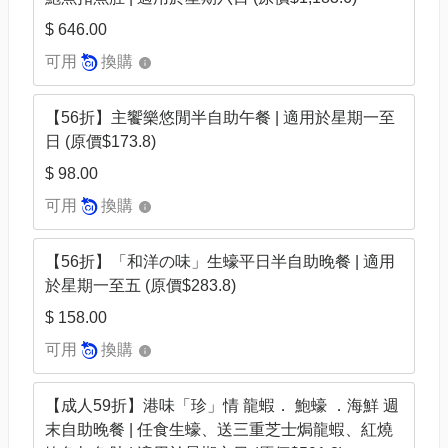
$ 646.00
可用
換購
【56折】主饗樂悠閒半自助午餐 | 適用於星期一至
日 (原價$173.8)
$ 98.00
可用
換購
【56折】「和洋の味」生蠔平日半自助晚餐 | 適用
於星期一至五 (原價$283.8)
$ 158.00
可用
換購
【成人59折】港味「珍」情 龍蝦． 鮑蠔 ．海鮮 週
末自助晚餐 | 任食生蠔、送三重芝士焗龍蝦、紅燒