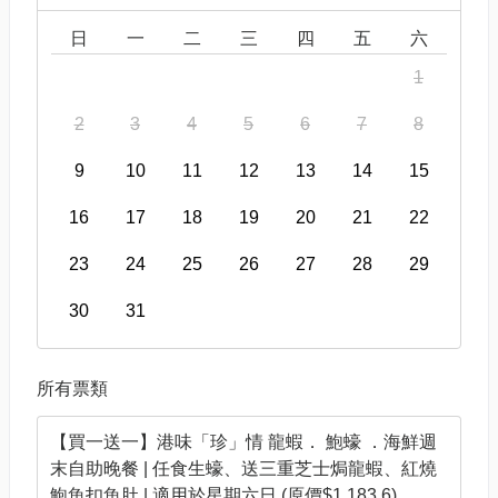
日
一
二
三
四
五
六
1
2
3
4
5
6
7
8
9
10
11
12
13
14
15
16
17
18
19
20
21
22
23
24
25
26
27
28
29
30
31
所有票類
【買一送一】港味「珍」情 龍蝦． 鮑蠔 ．海鮮週
末自助晚餐 | 任食生蠔、送三重芝士焗龍蝦、紅燒
鮑魚扣魚肚 | 適用於星期六日 (原價$1,183.6)