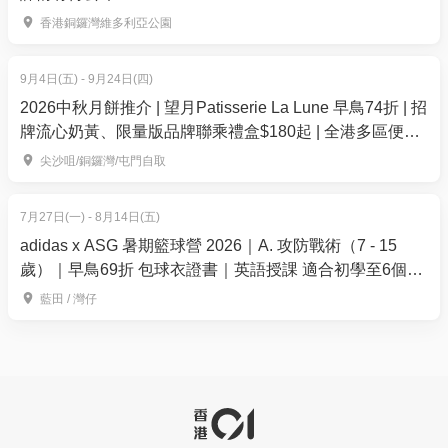
香港銅鑼灣維多利亞公園
旭逸酒店·荃灣自助餐、半自助餐及私房菜 | 美食推介
9月4日(五) - 9月24日(四)
及介紹
2026中秋月餅推介 | 望月Patisserie La Lune 早鳥74折 | 招
1. 「港味「珍」情龍蝦．鮑蠔．海鮮」週末自助晚餐
牌流心奶黃、限量版品牌聯乘禮盒$180起 | 全港多區便利
每位奉送 三重芝士焗龍蝦 及 紅燒鮑魚扣魚肚 一客
換領
尖沙咀/銅鑼灣/屯門自取
廚師推介：醬爆啫啫雞煲、豉椒炒蟶子、港式蜜汁
烤豬頸肉、手把羊架伴秘製懷舊黑椒汁
7月27日(一) - 8月14日(五)
冰鎮海鮮：即開生蠔、鱈場蟹腳、翡翠螺、大蜆、
adidas x ASG 暑期籃球營 2026｜A. 攻防戰術（7 - 15
凍蝦、藍青口、雜錦刺身
歲）｜早鳥69折 包球衣證書｜英語授課 適合初學至6個月
海鮮熱盤：清蒸游水大海斑、時令蒸海鮮、⽩汁芝
籃球經驗的學員｜藍⽥、灣仔【用推廣碼減高達$100】
⼠焗⻄蘭花等
藍田 / 灣仔
各式美饌：雜錦刺身（三文魚&吞拿魚&八爪魚&鯛
魚）、前菜、沙律、雜錦天婦羅、日式爐端燒、燒牛
肉配燒汁等
各式特色甜品、中式糖水、鮮果等
任飲即磨咖啡、橙汁、檸檬水、紅茶