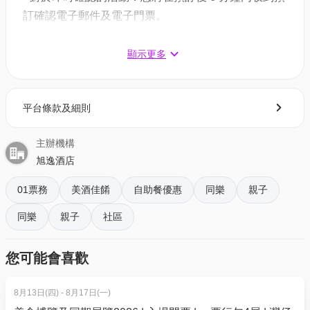
訂確認電子郵件及電子門票。
14:00
- 對於需主辦方確認的活動：電子門票將會於您預訂後
【限時56折】$98/位 | 原價: $173.8/位
1 - 3 個工作天內發送到您所登記的電郵地址。
顯示更多
半自助餐包括無限量供應自助沙律吧、是日餐湯、精
選甜品、自助飲品吧等
3. 如何打開及使用電子門票 ?
多款自選主菜主廚推介：秘製海南雞配椰香油飯、
平台條款及細則
- 會員可以下載《香港01》流動應用程式(APP) ，並以
燒美國極黑豬柳配紅酒汁、澳洲草飼鮮肉眼扒、香煎
購票時所綁定的電話號碼登入帳戶，順序按「我的」>
澳洲羊鞍扒配香草燒汁
餐牌
主辦機構
按「門票」> 點擊相關活動電子門票；
**自助午餐只提供指定主菜( 最低價錢之套餐)一
旭逸酒店
- 透過訂單電郵內按「查看電子票」連結; 部份活動設
款， 如客人需要另加費用轉享用其他主菜，可於餐廳
有電子門票附件(PDF)。
現場補差額及加一服務費以選擇其他菜式。
01票務
美酒佳餚
自助餐優惠
同樂
親子
同樂
親子
社區
4. 我預訂了活動，但還沒收到確認電郵，該怎樣辦？
3. 「和洋の味」生蠔半自助晚餐🦪任食生蠔 | 適用於星
- 如果仍未能找到確認電郵，你可以電郵到
期一至五 18:00 - 21:30
您可能會喜歡
01space@hk01.com 與我們聯絡。
【限時55折】$158/位 | 原價: $283.8/位
半自助餐包括無限量供應即開生蠔！冰鎮海鮮、各式
8月13日(四) - 8月17日(一)
5. 下單後，我可以修改訂單或申請退款嗎？
前菜及沙律，還有各式精緻甜品及自助飲品吧！