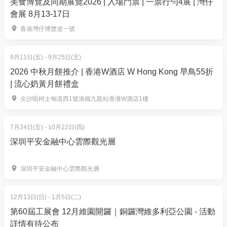
美食博覽及同期展覽2026 | 入場門票 | 一票行勻4展 | 灣仔
訂單確認後，不設修改及退款，如需更多協助，請電
主廚推介自選主菜*:8月 [和洋の味] 香煎澳洲和牛肉
會展 8月13-17日
郵到 01space@hk01.com。
眼扒(M6/7)、香煎美國黑毛豬斧頭扒、法式香草燒澳
香港灣仔博覽道一號
洲羊鞍扒、法式香烤野鴨腿、鹽燒三文魚拼三文魚
6. 如何賺取及使用 01 積分？
子、比目魚帶子西京燒、海膽意大利飯伴日本溫泉
於「01空間」購票，每消費$1即可賺取1「01積
9月11日(五) - 9月25日(五)
蛋、日式鰻魚炒意大利麵等。(款式每星期輪流供應)
餐
分」。揀啱心水活動，以100分扣減$1購買門票。玩完
2026 中秋月餅推介 | 香港W酒店 W Hong Kong 早鳥55折
牌
| 流心奶黃月餅禮盒
再賺，賺完再買、再食、再玩！
**半自助午餐只提供指定主菜( 最低價錢之套餐)一
尖沙咀柯士甸道西1號港鐵九龍站香港W酒店1樓
款， 如客人需要另加費用轉享用其他主菜，可於餐廳
現場補差額及加一服務費以選擇其他菜式。
7月24日(五) - 10月22日(四)
深圳平安金融中心雲際觀光層
4. 旭逸酒店·荃灣平日私房菜 | 匠心8道．主廚精選品嚐
菜(必須四位起訂)
深圳平安金融中心雲際觀光層
【限時9折】$480/位 | 原價: $528/位
每位奉送餐酒一
杯
12月13日(日) - 1月5日(二)
*需於最少7天前預訂
第60屆工展會 12月維園開鑼｜銅鑼灣維多利亞公園 - 活動
*適用於星期四五 18:00 - 21:30
詳情有待公布