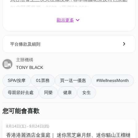
01空間優惠價：$588（原價$3,920）
40分鐘（筋膜刀）韓式熱能射頻去水腫按摩 
顯示更多
20分鐘 四選一 古法養生護理 (可選：火山石 / 草球
/ 古法櫸木棒 / 磁叉) 
15分鐘 膠原蛋白V面提拉護理 ，配韓式琥珀刮痧板
平台條款及細則
*尊享禮遇： 護理前後均呈獻韓式特色茶點及排毒
水果茶，讓您在靜謐時光中享受由內而外的治癒體驗
主辦機構
TONY BLACK
【功效】
（筋膜刀）韓式熱能射頻去水腫按摩
SPA/按摩
01票務
買一送一優惠
#WellnessMonth
療程核心在於精準控溫的熱能滲透，溫熱力量直達深
母親節好去處
同樂
健康
女生
層筋膜，有效化解積聚體內的頑固寒濕；順經推壓，
層層鬆開深層肌肉緊繃與結節，迅速驅散因冷氣房產
您可能會喜歡
生的沉重浮腫。
四選一 古法養生護理（20分鐘）可選：火山石 / 草球 /
8月14日(五) - 9月24日(四)
古法櫸木棒 / 磁叉
香港港麗酒店金葉庭｜ 迷你黑芝麻月餅、迷你貓山王榴槤