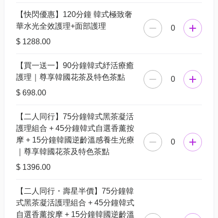
【快閃優惠】120分鐘 韓式極致奢
華水光全效護理+面部護理
0
$ 1288.00
【買一送一】90分鐘韓式紓活療癒
護理｜尊享韓國花茶及特色茶點
0
$ 698.00
【二人同行】75分鐘韓式黑茶凝活
護理組合 + 45分鐘韓式自選香薰按
摩 + 15分鐘韓國逆齡溫感養生光療
0
｜尊享韓國花茶及特色茶點
$ 1396.00
【二人同行・壽星半價】75分鐘韓
式黑茶凝活護理組合 + 45分鐘韓式
自選香薰按摩 + 15分鐘韓國逆齡溫