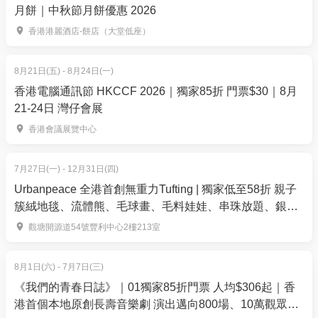
精選火山石熱傳導、草本香氣、樟木棒深推與磁叉微
月餅｜中秋節月餅優惠 2026
磁流，精準對應身體所需。結合溫熱與經絡疏通，把
香港港麗酒店-餅店（大堂低座）
握三伏天「冬病夏治」良機，解開氣血鬱結並排出寒
濕毒素，重塑經絡平衡與身心深層放鬆。
8月21日(五) - 8月24日(一)
香港電腦通訊節 HKCCF 2026｜獨家85折 門票$30｜8月
膠原蛋白V面提拉護理 ，配韓式琥珀刮痧板
21-24日 灣仔會展
使用TONYMOLY 彈力膠原蛋白勝肽，深層注入膠原能
香港會議展覽中心
量撫平細紋，配合韓式刮痧工具及手法極速排毒、疏
通面部淋巴，極速排走沉積毒素與水腫，即時拉提輪
7月27日(一) - 12月31日(四)
廓，打造緊緻無瑕的精緻 V 面小顏。
Urbanpeace 全港首創無重力Tufting | 獨家低至58折 親子
2. 【買一送一】60分鐘 韓式古法養生三伏天祛濕按摩
簇絨地毯、流體熊、毛球畫、毛料娃娃、串珠放題、銀戒
指製作 | 觀塘
01空間優惠價：$888 | 人均$444（原價$5,600）
觀塘開源道54號豐利中心2樓213室
40分鐘 筋膜刀按摩 熱能射頻去水腫/瓷溫護理 
20分鐘 4選1 韓式古法護理（火山石 / 草球 / 古法
8月1日(六) - 7月7日(三)
櫸木棒 / 磁叉）
《我們的青春日誌》｜01獨家85折門票 人均$306起｜香
*尊享禮遇： 護理前後均呈獻韓式特色茶點及排毒
港首個本地原創長壽音樂劇 演出邁向800場、10萬觀眾入