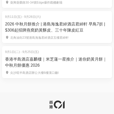
水果茶，讓您在靜謐時光中享受由內而外的治癒體驗
場｜爆炸戲棚劇場
葵興葵榮路30-34號Edge爆炸戲棚劇場
【功效】
9月11日(五) - 9月26日(六)
韓式熱能射頻筋膜刀去水腫按摩/瓷溫護理
2026 中秋月餅推介 | 港島海逸君綽酒店君綽軒 早鳥7折 |
藉精準深層熱能循經走穴，深度撫平深層肌肉結節並
$306起招牌燕窩奶黃酥皮、三十年陳皮紅豆
驅散體內寒濕。配合順經推壓手法暢通氣血，趁三伏
北角油街23號港島海逸君綽酒店五樓君綽軒
天陽氣極盛時調和陰陽，由內而外重塑身體的舒暢與
平衡。
9月1日(二) - 9月25日(五)
四選一 古法養生護理（20分鐘）可選：火山石 / 草球 /
香港半島酒店嘉麟樓｜米芝蓮一星推介｜迷你奶黃月餅｜
古法櫸木棒 / 磁叉
中秋月餅優惠 2026
精選火山石熱傳導、草本香氣、樟木棒深推與磁叉微
尖沙咀半島酒店辦公大樓6樓漢口廳I
磁流，精準對應身體所需。結合溫熱與經絡疏通，把
握三伏天「冬病夏治」良機，解開氣血鬱結並排出寒
濕毒素，重塑經絡平衡與身心深層放鬆。
3. 【快閃優惠】120分鐘 韓式極致奢華水光全效護理
+面部護理