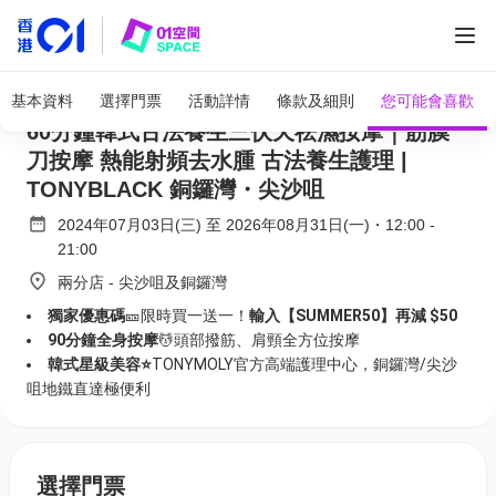
全部圖片
TONYMOLY 韓式美容護理中心｜買一送一
基本資料
選擇門票
活動詳情
條款及細則
您可能會喜歡
60分鐘韓式古法養生三伏天祛濕按摩｜筋膜
刀按摩 熱能射頻去水腫 古法養生護理 |
TONYBLACK 銅鑼灣・尖沙咀
2024年07月03日(三)
至
2026年08月31日(一)
・
12:00
-
21:00
兩分店 - 尖沙咀及銅鑼灣
獨家優惠碼
🎫限時買一送一！
輸入【SUMMER50】再減 $50
90分鐘全身按摩
💆頭部撥筋、肩頸全方位按摩
韓式星級美容⭐
TONYMOLY官方高端護理中心，銅鑼灣/尖沙
咀地鐵直達極便利
選擇門票