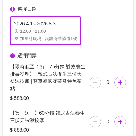
選擇日期
1
2026.4.1 - 2026.8.31
12:00 - 21:00
加拿芬廣場 | 銅鑼灣希慎道1號
選擇門票
2
【限時低至15折｜75分鐘 雙效養生
排毒護理】 | 韓式古法養生三伏天
祛濕按摩 | 尊享韓國花茶及特色茶
0
點
$ 588.00
【買一送一】60分鐘 韓式古法養生
三伏天祛濕按摩
0
$ 888.00