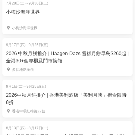
7月28日(二) - 9月30日(三)
【套餐2 - 快閃47折
|
親子1大1小60分鐘泰式香薰油按
小梅沙海洋世界
摩
】
平日價惠價： $998 / 2位
| 人均$499
小梅沙海洋世界
週末及公眾假期價惠價：$1,188 / 2位
(原價$2,106.5) |
人均$594
9月17日(四) - 9月25日(五)
【套餐2】套餐包括：
2026 中秋月餅推介 | Häagen-Dazs 雪糕月餅早鳥$260起 |
爸爸 / 媽媽：60分鐘 泰式香薰油按摩
全港30+個專櫃及門市換領
小朋友（6–12歲）：60分鐘 芒果糯米香薰全身按摩
多個地點換領
＊兌換日期: 即日起至購買日後 60 日內
9月1日(二) - 9月25日(五)
【
套餐3 - 獨家68折起 | 雙人90分鐘金色療癒按摩及刮
2026中秋月餅推介 | 香港美利酒店「美利月映」禮盒限時
8折
痧面部護理
】
平日優惠價：$2,500 / 2位
| 人均: $1,250
香港中環紅棉路22號
週末優惠價：$2,700 / 2位
(原價$3,630)｜人均: $1,350
8月13日(四) - 8月17日(一)
以舒緩的中輕柔按摩開啟您的靜謐之旅。此療程採用