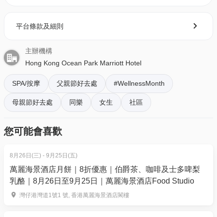
出限時獨家低至 4 折起的快閃尊尚禮遇，不論是犒賞
自己、情侶蜜月度假、還是與閨蜜共享悠閒下午，都
平台條款及細則
是 2026 年全港最受推崇的頂級奢華酒店 SPA 首選。
主辦機構
酒店SPA推介 | 香港海洋公園萬豪酒店 THE SPA by
Hong Kong Ocean Park Marriott Hotel
HARNN價錢及套餐選項：
SPA/按摩
父親節好去處
#WellnessMonth
【
套餐1 - 90分鐘泰式香薰推油按摩及頭肩頸按摩 | 快
母親節好去處
同樂
女生
社區
閃$950/位
】
您可能會喜歡
套餐包括：
60分鐘泰式香薰推油按摩
8月26日(三) - 9月25日(五)
30分鐘頭肩頸按摩
萬麗海景酒店月餅｜8折優惠｜伯爵茶、咖啡及士多啤梨
養生花茶和水療小食
乳酪｜8月26日至9月25日｜萬麗海景酒店Food Studio
送sparkling wine一杯
灣仔港灣道1號1 號, 香港萬麗海景酒店閣樓
＊兌換日期: 即日起至購買日後 60 日內