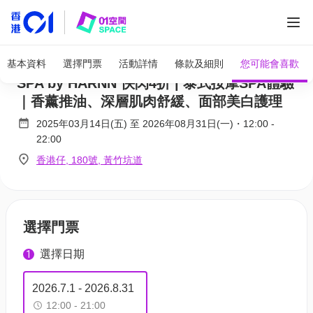
全部圖片
酒店SPA推介 | 香港海洋公園萬豪酒店 THE
基本資料
選擇門票
活動詳情
條款及細則
您可能會喜歡
SPA by HARNN 快閃4折 | 泰式按摩SPA體驗
｜香薰推油、深層肌肉舒緩、面部美白護理
2025年03月14日(五)
至
2026年08月31日(一)
・
12:00
-
22:00
香港仔, 180號, 黃竹坑道
選擇門票
選擇日期
1
2026.7.1 - 2026.8.31
12:00 - 21:00