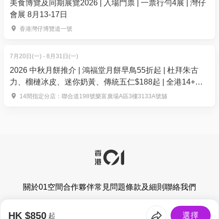
美食博覽及同期展覽2026 | 入場門票 | 一票行勻4展 | 灣仔
我們特製的橙花和金盞花溫潤黃金精油，旨在深層滋
會展 8月13-17日
養、緊緻肌膚，並保護肌膚免受過早衰老的影響，同
香港灣仔博覽道一號
時促進肌膚的自然修復過程。搭配煥活肌膚的刮痧臉
部護理，運用提拉手法，讓肌膚明顯緊緻柔嫩，煥發
7月20日(一) - 8月31日(一)
青春光彩。
2026 中秋月餅推介 | 鴻福堂月餅早鳥55折起 | 杜拜朱古
套餐包括：
力、榴槤冰皮、迷你奶黃、傳統五仁$188起 | 全港14+分
店換領
60分鐘身體療程
14間指定分店：聯合道198號樂富廣場A區3樓3133A號舖
30分鐘煥活刮痧面部護理
養生花茶和水療小食
＊兌換日期: 2026年5月1日起，購買日後 60 日內
【
套餐4 - 快閃55折起 | 雙人90分鐘泰式香薰推油按摩
或排毒按摩
】
關於01空間
合作夥伴
常見問題
條款及細則
聯絡我們
優惠價：$1,888 / 2位
(原價$3,410)｜人均: $944
組合包括：
香港01有限公司版權所有 © 2026
HK $850
選擇
起