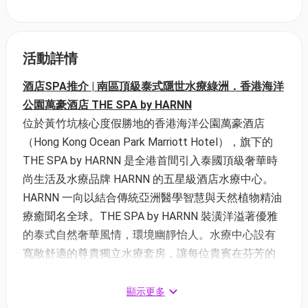
活動詳情
酒店SPA推介 | 南區頂級泰式隱世水療綠洲．香港海洋
公園萬豪酒店 THE SPA by HARNN
位於黃竹坑核心度假勝地的香港海洋公園萬豪酒店
（Hong Kong Ocean Park Marriott Hotel），旗下的
THE SPA by HARNN 是全港首間引入泰國頂級奢華時
尚生活及水療品牌 HARNN 的五星級酒店水療中心。
HARNN 一向以結合傳統亞洲醫學智慧與天然植物精油
療癒聞名全球。THE SPA by HARNN 裝潢洋溢著優雅
的泰式自然奢華風情，環境幽靜怡人。水療中心設有
寬敞舒適的尊貴獨立水療套房，讓每位貴賓在芬芳的
頂級精油香氣與頌缽靜心聲頻中，全然忘卻都市塵
囂。2026 年，THE SPA by HARNN 聯乘「01空間」推
顯示更多