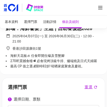
全部圖片
沙田帝逸酒店自助餐優惠 限時82折 | 「堂弄
基本資料
選擇門票
活動詳情
條款及細則
鮮嚐．海鮮饗宴」主題 | 自助餐優惠2026
2025年04月07日(一)
至
2026年06月30日(二)
・
12:00
-
21:00
香港沙田源康街1號
海鮮天花板🦪 任食即開生蠔及雪蟹腳
270呎震撼食檯🥩 必食現烤頂級牛排、爐端燒及日式天婦羅
最高 CP 值之選💰限時82折! 啱哂家庭聚會及慶祝。
選擇門票
重選
選擇日期、票類
1