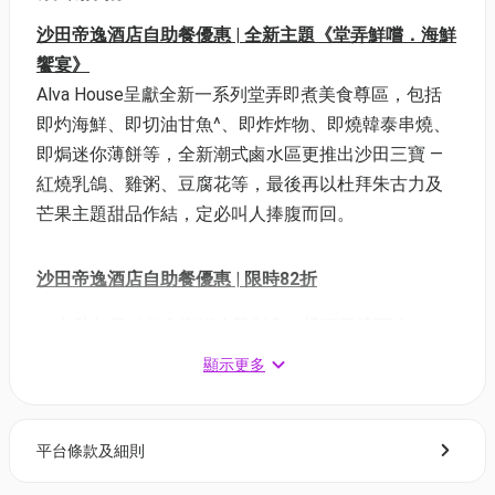
沙田帝逸酒店自助餐優惠 | 全新主題《堂弄鮮嚐．海鮮
饗宴》
Alva House呈獻全新一系列堂弄即煮美食尊區，包括
即灼海鮮、即切油甘魚^、即炸炸物、即燒韓泰串燒、
即焗迷你薄餅等，全新潮式鹵水區更推出沙田三寶 —
紅燒乳鴿、雞粥、豆腐花等，最後再以杜拜朱古力及
芒果主題甜品作結，定必叫人捧腹而回。
沙田帝逸酒店自助餐優惠 | 限時82折
1. 自助午餐
🦞
任食海鮮冷盤刺身、燒頂級燒西冷
適用於星期一至五 | 用餐時間: 12:00-14:30
顯示更多
每位成人：$404.8 | 原價: $484
每位兒童：$248.4 | 原價: $297
平台條款及細則
2. 自助早午餐🦪任食即開生蠔、鐵板燒鵝肝
適用於星期六及公眾假期 | 用餐時間: 11:30-15:00