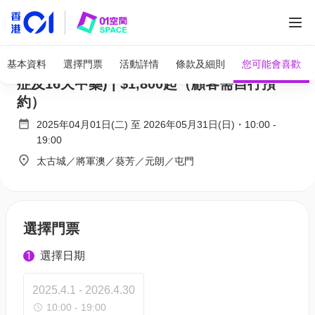
怡健堂中醫｜ 疫後中醫調理計劃 (4次中醫診
基本資料
選擇門票
活動詳情
條款及細則
您可能會喜歡
症及16天中藥) | $1,800起（顧客需自行預
約）
2025年04月01日(二)
至
2026年05月31日(日)
・
10:00
-
19:00
太古城／將軍澳／葵芳／元朗／屯門
選擇門票
選擇日期
1
2025.4.1 - 2026.4.30
10:00 - 19:00