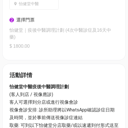
怡健堂中醫
選擇門票
2
怡健堂｜疫後中醫調理計劃 (4次中醫診症及16天中
藥)
$ 1800.00
活動詳情
怡健堂中醫疫後中醫調理計劃
(客人到店 / 視像應診)
客人可選擇到分店或進行視像會診
視像會診安排: 診所助理將以WhatsApp確認診症日期
及時間，並於事前傳送視像診症連結
取藥: 可到以下怡健堂分店取藥/或以速遞到付形式送至