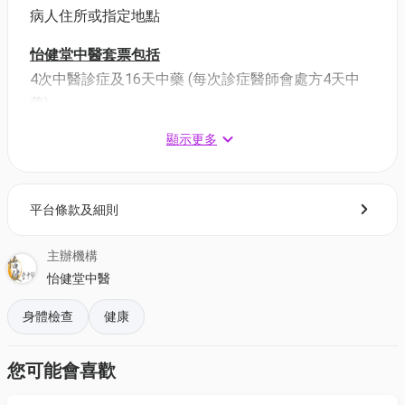
病人住所或指定地點
怡健堂中醫套票包括
4次中醫診症及16天中藥 (每次診症醫師會處方4天中
藥)
成功購買後，將由專人聯絡客戶，預約視像應診或前
顯示更多
往以下地址進行服務。
診症後藥物會以速遞到付形式送至病人住所或指定
地。
平台條款及細則
怡健堂中醫應診可選擇
主辦機構
1.太古城中心地下144號074號G002專櫃 (誠品生活店
怡健堂中醫
內)
2.將軍澳廣場1樓1-089號舖
身體檢查
健康
3.葵芳新都會廣場1樓145A號舖
4.元朗形點2期2樓A227號舖
您可能會喜歡
5.屯門新都大廈地下103號舖