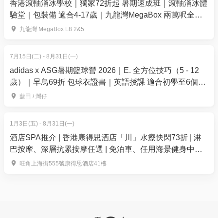
香港滾軸溜冰學校｜獨家72折起 暑期速成班｜滾軸溜冰體
預約及使用說明
驗堂｜包裝備 適合4-17歲｜九龍灣MegaBox 兩萬呎全港
客人購買後，可自行在01 Space 網頁的「訂單詳情」
最大室內滾軸溜冰場 全場無柱空間
九龍灣 MegaBox L8 2&5
查看訂單紀錄。
如需申請保險索償，請閣下於到診當日向醫療中心職
7月15日(二) - 8月31日(一)
員領取到診紙。(詳細索償申請情況，請閣下自行與所
adidas x ASG暑期籃球營 2026｜E. 全方位技巧（5 - 12
使用的保險公司查詢)
歲）｜早鳥69折 包球衣證書｜英語授課 適合初學至6個月
*請閣下購買體檢時，以身份証全名購買。
籃球經驗的學員｜藍田、灣仔【用推廣碼減高達$100】
藍田 / 灣仔
怡健堂中醫診所簡介
「怡健堂中醫」稟承著天人合一的信念及中西薈萃的
1月3日(五) - 8月31日(一)
精神，以傳統的中醫藥配合現代的醫療設備，提供全
酒店SPA推介 | 香港康得思酒店「川」水療快閃73折 | 淋
巴按摩、深層抗累按摩任選 | 免泊車、任用海景健身中心
方位的服務，為社會提供「怡樂、體健」的中醫診治
及桑拿
服務。分店網絡遍布港九新界各區（包括屯門、元
旺角上海街555號康得思酒店41樓
朗、葵芳、火炭、鑽石山、將軍澳、太古城、北角
等），團隊包括18位具學士學歷的註冊中醫師，為大
家提供專業的健康建議。