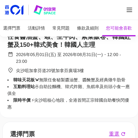
全部圖片
Chef Zone 全港首間韓國自助餐 | 限時半價 |
選擇門票
活動詳情
常見問題
條款及細則
您可能會喜歡
任食醬油蟹、蝦、生牛肉、紫菜飯卷、韓國紅
蟹及150+韓式美食！韓國人主理
2026年05月01日(五)
至
2026年08月31日(一)
・
12:00
-
23:00
尖沙咀加拿芬道20號加拿芬廣場3樓
韓味天花板
🦀無限任食秘製醬油蟹、醬醃蟹及經典燉牛肋骨
互動料理站
🍜自助拉麵機、韓式炸雞、魚糕串及街頭小食一應
俱全
限時半價
⚡尖沙咀核心地段，全港首間正宗韓國自助餐快閃優
惠
選擇門票
重選