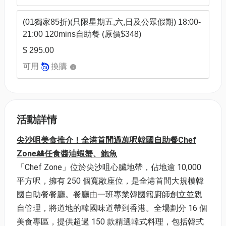
(01獨家85折)(只限星期五,六,日及公眾假期) 18:00-
21:00 120mins自助餐 (原價$348)
$ 295.00
可用
換購
活動詳情
尖沙咀美食推介！全港首間過萬呎韓國自助餐Chef
Zone🎎任食醬油蝦蟹、鮑魚
「Chef Zone」位於尖沙咀心臟地帶，佔地逾 10,000
平方呎，擁有 250 個寬敞座位，是全港首間大規模韓
國自助餐餐廳。餐廳由一班專業韓國籍廚師創立並親
自管理，將道地的韓國味道帶到香港。全場劃分 16 個
美食專區，提供超過 150 款精選韓式料理，包括韓式