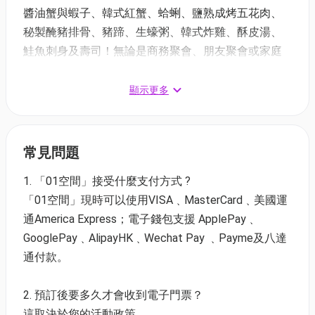
醬油蟹與蝦子、韓式紅蟹、蛤蜊、鹽熟成烤五花肉、
秘製醃豬排骨、豬蹄、生蠔粥、韓式炸雞、酥皮湯、
鮭魚刺身及壽司！無論是商務聚會、朋友聚會或家庭
慶祝，都能提供最正宗的韓式饗宴。適合一家大細、
三五知己飲飽食醉。
顯示更多
Chef Zone 尖沙咀韓國自助餐 | 快閃半價起
🔥
📅銷售日期：2026年8月3日 11:00 至 2026年8月9日
常見問題
23:59
1. 「01空間」接受什麼支付方式 ?
✅使用日期：2026年8月3日 至 2026年9月3日
「01空間」現時可以使用VISA﹑MasterCard﹑美國運
通America Express；電子錢包支援 ApplePay﹑
平日午市優惠 | 星期一至五 12:00-14:00 | 每日限量8套
GooglePay﹑AlipayHK﹑Wechat Pay ﹑Payme及八達
120分鐘自助餐價錢：$124/ 位 (原價: $248)
通付款。
平日下午茶優惠 | 星期一至五 14:00-17:00 | 每日限量
2. 預訂後要多久才會收到電子門票？
10套
這取決於您的活動政策。