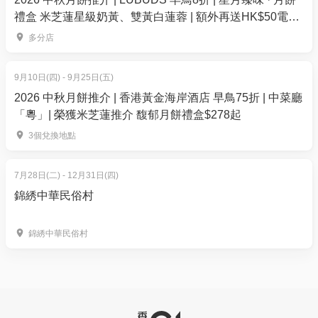
星期一至五晚餐時段：18:00-21:00
禮盒 米芝蓮星級奶黃、雙黃白蓮蓉 | 額外再送HK$50電子
《輕鬆嚐韓風— 90分鐘自助餐》
餐飲優惠券
價錢：$261位 | 原價$308
多分店
《悠閒雙小時—120分鐘自助餐》
價錢：$278位 | 原價$328
9月10日(四) - 9月25日(五)
2026 中秋月餅推介 | 香港黃金海岸酒店 早鳥75折 | 中菜廳
星期六至日晚餐時段：17:00-18:00
「粵」| 榮獲米芝蓮推介 馥郁月餅禮盒$278起
《輕鬆嚐韓風— 90分鐘自助餐》
3個兌換地點
價錢：$261/位 | 原價$308
星期六至日晚餐時段：18:00-21:00
7月28日(二) - 12月31日(四)
《輕鬆嚐韓風— 90分鐘自助餐》
錦綉中華民俗村
價錢：$278位 | 原價$328
《悠閒雙小時—120分鐘自助餐》
錦綉中華民俗村
價錢：$295位 | 原價$348
#以上收費不含加一收費，客人必須到店另付該訂單原
價之10%服務費