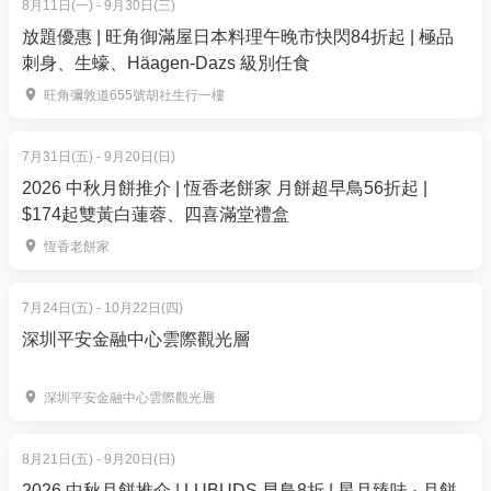
8月11日(一) - 9月30日(三)
5. 下單後，我可以修改訂單或申請退款嗎？
《悠閒雙小時— 120分鐘自助餐》
放題優惠 | 旺角御滿屋日本料理午晚市快閃84折起 | 極品
訂單確認後，不設修改及退款，如需更多協助，請電
價錢：$744/4位 | 原價$992 | 人均$186
刺身、生蠔、Häagen-Dazs 級別任食
郵到 01space@hk01.com。
旺角彌敦道655號胡社生行一樓
星期六至日中午時段：12:00-14:00
6. 如何賺取及使用 01 積分？
《極速回本餐— 90分鐘自助餐》
於「01空間」購票，每消費$1即可賺取1「01積
7月31日(五) - 9月20日(日)
價錢：$834/4位 | 原價$1,112 | 人均$208.5
分」。揀啱心水活動，以100分扣減$1購買門票。玩完
2026 中秋月餅推介 | 恆香老餅家 月餅超早鳥56折起 |
《悠閒雙小時— 120分鐘自助餐》
$174起雙黃白蓮蓉、四喜滿堂禮盒
再賺，賺完再買、再食、再玩！
價錢：$894/4位 | 原價$1,192 | 人均$223.5
星期六至日下午茶時段：14:00-17:00
恆香老餅家
《悠閒雙小時— 120分鐘自助餐》
價錢：$894/4位 | 原價$1,192 | 人均$223.5
7月24日(五) - 10月22日(四)
深圳平安金融中心雲際觀光層
✨獨家85折
星期一至五晚餐時段：17:00-18:00
深圳平安金融中心雲際觀光層
《輕鬆嚐韓風— 90分鐘自助餐》
價錢：$244/位 | 原價$288
8月21日(五) - 9月20日(日)
2026 中秋月餅推介 | LUBUDS 早鳥8折 | 星月臻味 · 月餅