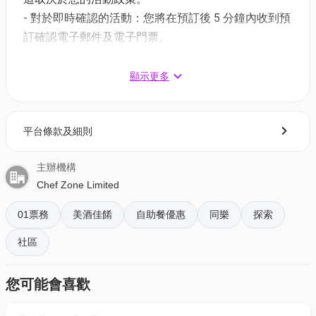
120分鐘自助餐價錢：$124/ 位 (原價: $248)
- 對於即時確認的活動：您將在預訂後 5 分鐘內收到預
週末午市優惠 | 星期六至日 12:00-14:00 | 每日限量8套
訂確認電子郵件及電子門票。
90分鐘自助餐價錢：$139/ 位 (原價: $278)
- 對於需主辦方確認的活動：電子門票將會於您預訂後
120分鐘自助餐價錢：$149/ 位 (原價: $298)
1 - 3 個工作天內發送到您所登記的電郵地址。
顯示更多
週末下午茶優惠 | 星期六至日 14:00-17:00 | 每日限量
3. 如何打開及使用電子門票 ?
10套
平台條款及細則
- 會員可以下載《香港01》流動應用程式(APP) ，並以
120分鐘自助餐價錢：$149/ 位 (原價: $298)
購票時所綁定的電話號碼登入帳戶，順序按「我的」>
主辦機構
按「門票」> 點擊相關活動電子門票；
Chef Zone Limited
🔥
獨家買三送一 | 每日限量20個名額 平日週末都用得
- 透過訂單電郵內按「查看電子票」連結; 部份活動設
有電子門票附件(PDF)。
01票務
美酒佳餚
自助餐優惠
同樂
探索
《極速回本餐— 60分鐘自助餐》
社區
價錢：$564/4位 | 原價$752 | 人均$141
4. 我預訂了活動，但還沒收到確認電郵，該怎樣辦？
《韓味深度食—120分鐘自助餐》
- 如果仍未能找到確認電郵，你可以電郵到
價錢：$744/4位 | 原價$992 | 人均$186
您可能會喜歡
01space@hk01.com 與我們聯絡。
星期一至五下午茶時段：14:00-17:00