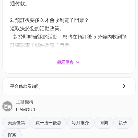
通付款。
1. 《法國日本Fusion套餐｜中環店適用》
二人餐價錢:$888 | 三人餐價錢:$999
2. 預訂後要多久才會收到電子門票？
時間:12:00, 14:00, 16:00, 18:00, 20:00, 22:00
這取決於您的活動政策。
套餐包括: 頭盤、湯、主菜、飲品
- 對於即時確認的活動：您將在預訂後 5 分鐘內收到預
*母親節附加精選甜品
訂確認電子郵件及電子門票。
2.《法式五道菜＋2小時任食即開生蠔+獨家任飲紅白
- 對於需主辦方確認的活動：電子門票將會於您預訂後
酒盛宴》
1 - 3 個工作天內發送到您所登記的電郵地址。
顯示更多
快閃價錢: $898 / 2位 | 人均$449 | 原價$2,376 | 37折
12:00, 14:00, 16:00, 22:00
3. 如何打開及使用電子門票 ?
《法式五道菜＋2小時任食即開生蠔》
平台條款及細則
- 會員可以下載《香港01》流動應用程式(APP) ，並以
18:00,20:00
購票時所綁定的電話號碼登入帳戶，順序按「我的」>
主辦機構
*按照原價計算加一服務費
按「門票」> 點擊相關活動電子門票；
L'AMOUR
- 透過訂單電郵內按「查看電子票」連結; 部份活動設
套餐包括: 無限添加生蠔、前菜、餐湯、主菜、甜品、
有電子門票附件(PDF)。
美酒佳餚
買一送一優惠
每月推介
同樂
親子
自選白酒或紅酒一杯
探索
4. 我預訂了活動，但還沒收到確認電郵，該怎樣辦？
3.
《
法式五道菜＋無限任食海鮮、慶祝獨家送紅白酒