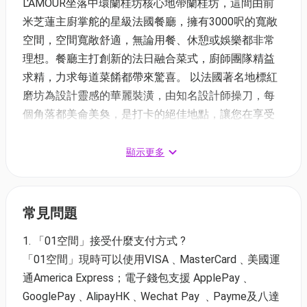
L'AMOUR坐落中環蘭桂坊核心地帶蘭桂坊，這間由前
米芝蓮主廚掌舵的星級法國餐廳，擁有3000呎的寬敞
空間，空間寬敞舒適，無論用餐、休憩或娛樂都非常
理想。餐廳主打創新的法日融合菜式，廚師團隊精益
求精，力求每道菜餚都帶來驚喜。 以法國著名地標紅
磨坊為設計靈感的華麗裝潢，由知名設計師操刀，每
個角落都美侖美奐，是打卡的絕佳地點，讓您在享受
美食之餘，留下珍貴回憶。最特別的是，餐廳內更設
有一架6呎高的透明水晶三角鋼琴，能自動演奏優雅悅
顯示更多
耳的音樂，為食客的用餐體驗增添獨特的音樂氛圍。
餐廳由著名設計師仿照法國地標紅磨坊設計，華麗的
裝潢讓每個角落都成為打卡熱點，讓您在享受美食的
常見問題
同時，也能拍下美麗的回憶。
1. 「01空間」接受什麼支付方式 ?
生蠔放題—L'AMOUR法國餐廳 買一送一優惠
「01空間」現時可以使用VISA﹑MasterCard﹑美國運
⏰開賣日期：即日起至 30/6/2026
通America Express；電子錢包支援 ApplePay﹑
✅兌換日期：即日起至 30/6/2026
GooglePay﹑AlipayHK﹑Wechat Pay ﹑Payme及八達