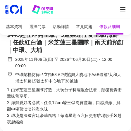
全部圖片
L'AMOUR 法國餐廳｜獨家買一送一｜人均
基本資料
選擇門票
活動詳情
常見問題
條款及細則
$449起任即開生蠔、5道菜連任食生蠔/海鮮
｜任飲紅白酒｜米芝蓮三星團隊｜兩天前預訂
｜中環、大埔
2025年11月06日(四)
至
2026年06月30日(二)
・
12:00
-
00:00
中環蘭桂坊德己立街58-62號協興大廈地下A&B號舖/太和大
埔太和路15號太和中心地下38號舖
由米芝蓮三星團隊打造，大玩分子料理混合法餐，顛覆視覺衝
擊味蕾享受。
海鮮愛好者必試～任食12cm蠔王😋肉質豐滿，口感滑嫩、鮮
甜中帶著淡淡的海水味
環境是法國宮廷豪華風格！每逢星期五六日更有駐場歌手🎤越
夜越繽紛