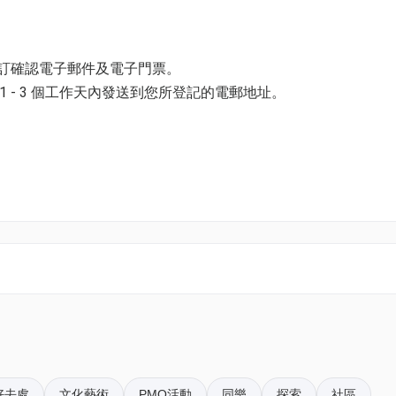
-07
預訂確認電子郵件及電子門票。
 - 3 個工作天內發送到您所登記的電郵地址。
工作人員驗證 (工作人員有權要求會員出示身份證明加以核實)
——————————————————————
並以購票時所綁定的電話號碼登入帳戶，順序按「我的」> 按「門票」
電子門票附件(PDF)。
法？ 在專題展覽「點止執印切釘——書的藝術」中，紙藝藝術家
影子緩緩搖曳、流動，氛圍令不少觀眾駐足良久。 劉銘鏗將於
於分享會中，分享他以光影配合紙藝創作的心得，以及是次參展
k01.com 與我們聯絡。
張的特性，學習透過巧妙的切割和結構組合，親手將白紙轉化為
pace@hk01.com。
家及資深劇場燈光設計師。二十年來創作多個揉合立體紙藝及劇
好去處
文化藝術
PMQ活動
同樂
探索
社區