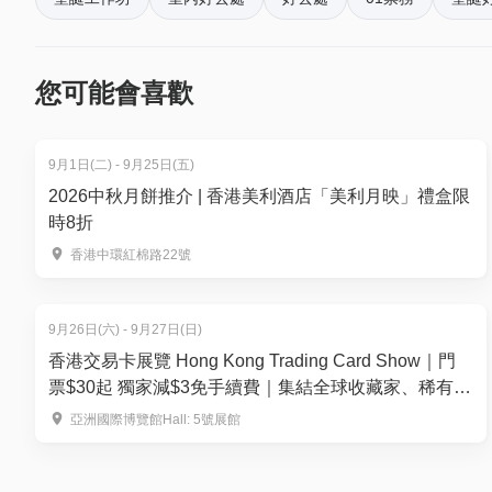
「立體書故事劇場」作品。2024年憑香港話劇團《從金
6. 如何賺取及使用 01 積分？
年擔任《布拉格劇場設計四年展》策展人，遠赴布拉
於「01空間」購票，每消費$1即可賺取1「01積分」
及YMCA The Dooor《此地是朵泥》等。
再玩！
您可能會喜歡
9月1日(二) - 9月25日(五)
2026中秋月餅推介 | 香港美利酒店「美利月映」禮盒限
時8折
香港中環紅棉路22號
9月26日(六) - 9月27日(日)
香港交易卡展覽 Hong Kong Trading Card Show｜門
票$30起 獨家減$3免手續費｜集結全球收藏家、稀有卡
150+攤位— 運動卡、寶可夢、集換式卡牌遊戲、航海
亞洲國際博覽館Hall: 5號展館
王等 ｜9月26-27日 亞洲國際博覽館Hall 5