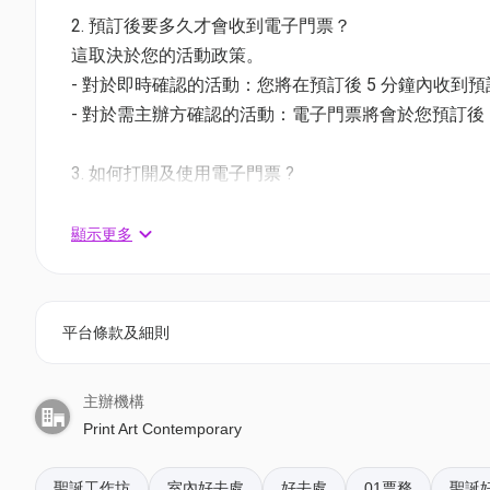
日期：2026.08.09（日）
2. 預訂後要多久才會收到電子門票？
時間：下午2:00–5:00
這取決於您的活動政策。
地點：當代印藝, 中環鴨巴甸街35號元創方A座地下SG03
- 對於即時確認的活動：您將在預訂後 5 分鐘內收到
價錢：$238（原價HK$280/人）
- 對於需主辦方確認的活動：電子門票將會於您預訂後 1
活動當日須出示確認電郵或電子票並由主辨單位之現場
3. 如何打開及使用電子門票 ?
———————————————————————————————
- 會員可以下載《香港01》流動應用程式(APP) ，
「光影魔法 ✕ 立體紙雕」
相關活動電子門票；
顯示更多
- 透過訂單電郵內按「查看電子票」連結; 部份活動設有
幾張白紙、一把剪刀，加上光，想像一下會變出甚麼魔
精細手藝雕刻出立體紙雕裝置。在燈光映照下，紙雕的
4. 我預訂了活動，但還沒收到確認電郵，該怎樣辦？
平台條款及細則
兩場工作坊，與大小朋友一同創作立體紙雕！他亦將
- 如果仍未能找到確認電郵，你可以電郵到 01space@h
程。 工作坊設有親子及青少年兩節，參加者將認識紙
主辦機構
雕，並配合燈光運用，照亮每一個日常空間！
5. 下單後，我可以修改訂單或申請退款嗎？
Print Art Contemporary
訂單確認後，不設修改及退款，如需更多協助，請電郵到 01s
*關於導師劉銘鏗，立體書故事劇場創作人、紙藝藝術
聖誕工作坊
室內好去處
好去處
01票務
聖誕