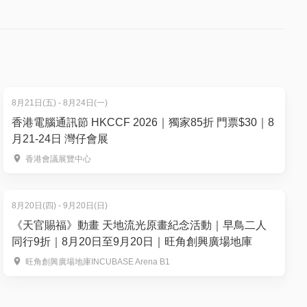
及2023
《捏念》
買、再食、
8月21日(五) - 8月24日(一)
香港電腦通訊節 HKCCF 2026｜獨家85折 門票$30｜8
月21-24日 灣仔會展
香港會議展覽中心
8月20日(四) - 9月20日(日)
《天官賜福》動畫 天地流光原畫紀念活動｜早鳥二人
同行9折｜8月20日至9月20日｜旺角創興廣場地庫
旺角創興廣場地庫INCUBASE Arena B1