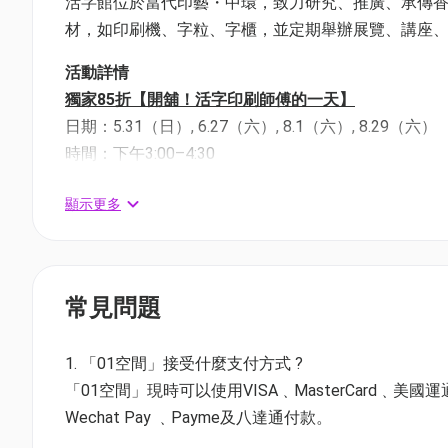
活字館位於當代印藝・中環，致力研究、推廣、承傳香
材，如印刷機、字粒、字櫃，並定期舉辦展覽、講座
活動詳情
獨家85折【開舖！活字印刷師傅的一天】
日期：5.31（日）, 6.27（六）, 8.1（六）, 8.29（六）
時間：下午3:00–4:30
地點：當代印藝, 中環鴨巴甸街35號元創方A座地下SG03
顯示更多
價錢：
$85
（原價HK$100/人）
獨家85折「光影魔法 ✕ 立體紙雕」工作坊
日期：2026.08.30（日）
常見問題
時間：下午2:00–5:00
地點：當代印藝, 中環鴨巴甸街35號元創方A座地下SG03
1. 「01空間」接受什麼支付方式 ?
價錢：$153（原價HK$180/人）
「01空間」現時可以使用VISA﹑MasterCard﹑美國運通Amer
Wechat Pay ﹑Payme及八達通付款。
獨家85折「光影魔法 ✕ 立體紙雕」親子工作坊（ 一位