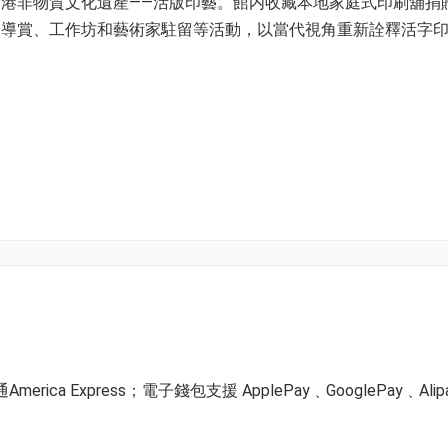
港非物質文化遺產——活版印藝。館内收藏本地家庭式印刷舖捐
、導賞、工作坊和藝術家駐留等活動，以當代視角重新詮釋活字
-07
-07
ica Express；電子錢包支援 ApplePay﹑GooglePay﹑Alip
家長偕同一位5-12歲小童）