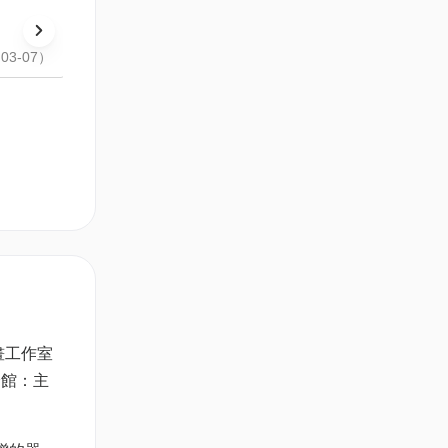
2026.3.14
2026.4.18
14:00 - 16:00
15:00 - 16:30
3-07）
當代印藝．中環
當代印藝．中環（中環鴨巴
畫工作室
分館：主