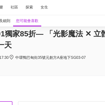
樂
社區
探索
女生
及細則
您可能會喜歡
1獨家85折— 「光影魔法 ✕ 立
一天
17:30
中環鴨巴甸街35號元創方A座地下SG03-07