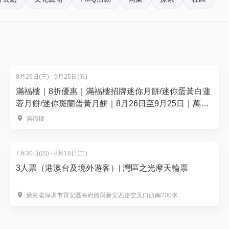
鐘到莫斯科》獲香港舞台劇獎最佳燈光設計。此外，先後於2019
格策劃展覽活動。剪紙作品曾參與台灣新竹鐵道藝術村剪紙個展
。揀啱心水活動，以100分扣減$1購買門票。玩完再賺，賺完再
8月26日(三) - 9月25日(五)
滿福樓｜8折優惠｜滿福樓招牌迷你月餅/迷你蛋黃白蓮
蓉月餅/迷你斑蘭蛋黃月餅｜8月26日至9月25日｜萬麗
海景酒店滿福樓
滿福樓
7月30日(四) - 8月18日(二)
3人票（港澳台及境外遊客）| 灣區之光摩天輪票
廣東省深圳市寶安區海府路與新安西路交叉口西南200米