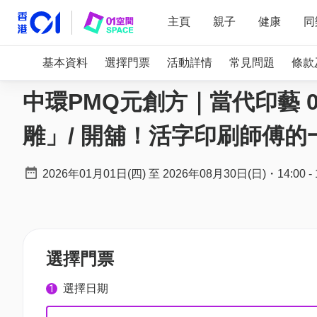
主頁
親子
健康
同
基本資料
選擇門票
活動詳情
常見問題
條款
中環PMQ元創方｜當代印藝 0
雕」/ 開舖！活字印刷師傅的
2026年01月01日(四)
至
2026年08月30日(日)
・
14:00
-
選擇門票
選擇日期
1