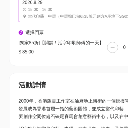
2026.8.29
15:00 - 16:30
當代印藝．中環（中環鴨巴甸街35號元創方A座地下SG03
選擇門票
2
[獨家85折]【開舖！活字印刷師傅的一天】
0
$ 85.00
活動詳情
2000年，香港版畫工作室在油麻地上海街的一個唐
發展成為香港首屈一指的藝術團體，並成立當代印藝
要創作空間位處石硤尾賽馬會創意藝術中心，以及在中