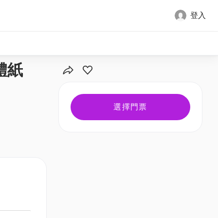
登入
全部圖片
體紙
選擇門票