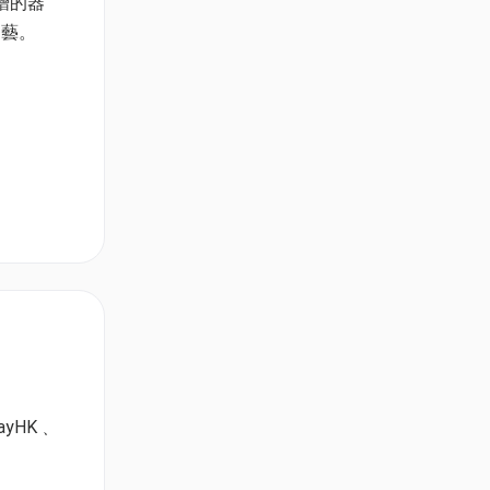
贈的器
印藝。
ayHK﹑