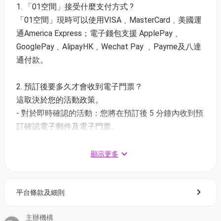
至四 | 18:00-21:30
1. 「01空間」接受什麼支付方式 ?
全新「鮑魚海鮮盛宴 ‧ 半自助晚餐」登場 ! 來The
「01空間」現時可以使用VISA﹑MasterCard﹑美國運
Platter 品嚐極致滋補鮑魚主題沙律及湯品 、 無限供
通America Express；電子錢包支援 ApplePay﹑
應的冰鎮海鮮 、 全新主菜等
GooglePay﹑AlipayHK﹑Wechat Pay ﹑Payme及八達
【買一送一】$309.6* / 2位 | 人均$154.8 (原價:
通付款。
$567.6)
【77折優惠】$219.3* / 位 (原價: $283.8)
2. 預訂後要多久才會收到電子門票？
＊大小同價
這取決於您的活動政策。
^以上優惠已包加一服務費
- 對於即時確認的活動：您將在預訂後 5 分鐘內收到預
主廚推介:
訂確認電子郵件及電子門票。
滋補湯品 (每日一款，輪流供應)
- 對於需主辦方確認的活動：電子門票將會於您預訂後
鮑魚螺片燉雞湯 、合掌瓜淮山鮑魚湯、 黃金海鮮雞
1 - 3 個工作天內發送到您所登記的電郵地址。
顯示更多
湯 、 鮑魚海鮮周打湯
鮮甜美味沙律 (每日兩款，輪流供應)
3. 如何打開及使用電子門票 ?
日式鮑魚海蜇沙律 、鮑魚海鮮雜果沙律 、黑松露鮑
平台條款及細則
- 會員可以下載《香港01》流動應用程式(APP) ，並以
魚田園沙律 、希臘風鮑魚沙律 、泰式青木瓜鮑魚沙律
購票時所綁定的電話號碼登入帳戶，順序按「我的」>
主辦機構
按「門票」> 點擊相關活動電子門票；