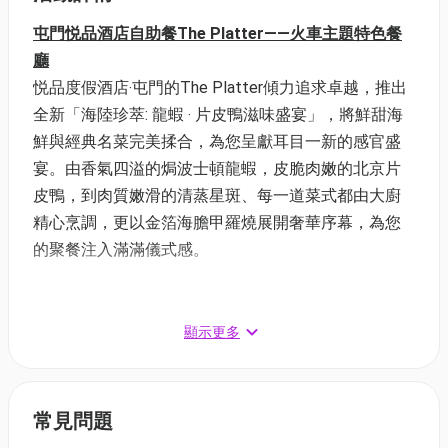
屯門悦品酒店自助餐The Platter——火車主題特色餐
廳
悦品度假酒店‧屯門的The Platter傾力追求卓越，推出
全新「海陸珍萃: 龍蝦 ‧ 片皮鴨滋味盛宴」，將鮮甜海
鮮與經典名菜完美揉合，為您呈獻耳目一新的感官盛
宴。由香氣四溢的焗波士頓龍蝦，皮脆肉嫩的北京片
皮鴨，到肉質嫩滑的清蒸星斑、每一道菜式都由大廚
精心烹調，更以金箔海膽甲羅燒展開奢華序幕，為您
的聚餐注入滿滿儀式感。
屯門悦品酒店自助餐優惠🔥全線快閃買一送一
顯示更多
⏰快閃日期：6/8/2026 11:00 至 12/8/2026 23:59
✅兌換日期：7/8/2026 至 31/8/2026
常見問題
1. 全新主題❗鮑魚海鮮盛宴 半自助晚餐 | 適用於星期一