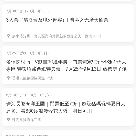
【成人77折】$295.8 | 原價: $382.8
7月30日(四) - 8月18日(二)
【長者77折】$253.3 | 原價: $327.8
3人票（港澳台及境外遊客）| 灣區之光摩天輪票
【小童77折】$202.3 | 原價: $261.8
品味獅城自助午餐滋味推介:
廣東省深圳市寶安區海府路與新安西路交叉口西南200米
主題美食：
加多加多 - 經典印尼沙拉，配椰子和花
生醬、巴東牛肉、雜錦沙嗲、星洲胡椒蝦、肉骨茶、
7月25日(六) - 9月13日(日)
海南雞、海鮮粉絲煲、星洲咖喱三文魚頭、帆立貝海
名偵探柯南 TV動畫30週年展｜門票獨家9折 $88起行5大
鮮叻沙、馬拉盞炒芥蘭
專區 特設珍藏色紙特典票｜7月25至9月13日 啟德雙子滙
凍海鮮、什錦刺身
香港九龍啟德協調道12號
特色甜品：
椰汁西米布甸、斑蘭蛋糕、朱古力噴
泉、多款西餅蛋糕及新鮮生果、Häagen Dazs 雪糕…等
8月10日(一) - 10月10日(六)
珠海長隆海洋王國｜門票低至7折｜超級猛獁玩轉夏日大
巡遊、看360度浪漫煙花大秀｜明日可用
珠海長隆海洋王國