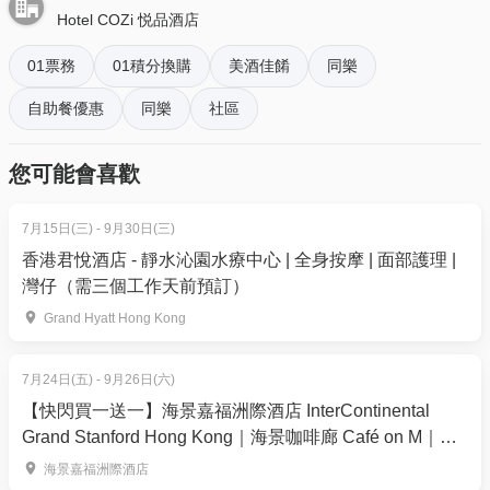
Hotel COZi 悦品酒店
- 透過訂單電郵內按「查看電子票」連結; 部份活動設
有電子門票附件(PDF)。
01票務
01積分換購
美酒佳餚
同樂
自助餐優惠
同樂
社區
4. 我預訂了活動，但還沒收到確認電郵，該怎樣辦？
- 如果仍未能找到確認電郵，你可以電郵到
您可能會喜歡
01space@hk01.com 與我們聯絡。
7月15日(三) - 9月30日(三)
5. 下單後，我可以修改訂單或申請退款嗎？
香港君悅酒店 - 靜水沁園水療中心 | 全身按摩 | 面部護理 |
訂單確認後，不設修改及退款，如需更多協助，請電
灣仔（需三個工作天前預訂）
郵到 01space@hk01.com。
2. 品味獅城自助午餐🦐任食海鮮、新加坡美食 | 星期
Grand Hyatt Hong Kong
六、日及公眾假期 12:00-14:30
6. 如何賺取及使用 01 積分？
獅城自助午餐是午間休閒的理想之選，每個人都能找
於「01空間」購票，每消費$1即可賺取1「01積
7月24日(五) - 9月26日(六)
到心儀的美食，確保享用一頓令人滿足、難忘的美
分」。揀啱心水活動，以100分扣減$1購買門票。玩完
【快閃買一送一】海景嘉福洲際酒店 InterContinental
味。
Grand Stanford Hong Kong｜海景咖啡廊 Café on M｜
再賺，賺完再買、再食、再玩！
【買一送一】$417.6 / 2位 | 人均$208.8 | 原價: $765.6
「鮮味龍蝦盛宴」自助晚餐
海景嘉福洲際酒店
-