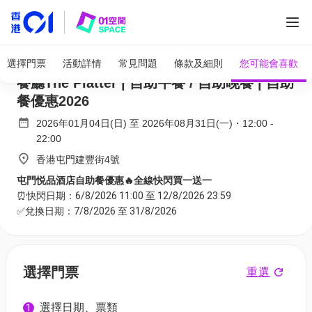
全部圖片
屯門悦品酒店自助餐快閃買一送一 | 火車主題
選擇門票
活動詳情
常見問題
條款及細則
您可能會喜歡
餐廳The Platter | 自助午餐 / 自助晚餐 | 自助
餐優惠2026
2026年01月04日(日)
至
2026年08月31日(一)
・
12:00
-
22:00
香港屯門建豐街4號
屯門悦品酒店自助餐優惠🔥全線快閃買一送一
⏰快閃日期：6/8/2026 11:00 至 12/8/2026 23:59
✅兌換日期：7/8/2026 至 31/8/2026
選擇門票
重選
選擇日期、票類
1