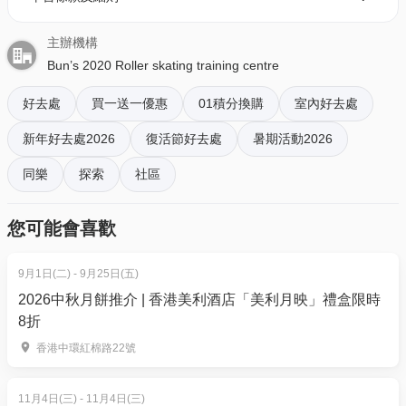
供鞋碼為EU24 - EU48。
購票時所綁定的電話號碼登入帳戶，順序按「我的」>
入場進行滾軸溜冰體驗最細的年齡限為 4 歲，最細的
主辦機構
按「門票」> 點擊相關活動電子門票；
鞋碼為 15cm。
Bun’s 2020 Roller skating training centre
- 透過訂單電郵內按「查看電子票」連結; 部份活動設
每位學員如要租用滾軸溜冰鞋，必須穿著 中筒長襪(棉
有電子門票附件(PDF)。
好去處
買一送一優惠
01積分換購
室內好去處
質)，亦可以當場購買或自行攜帶。
所有參加者必須成為 賓仕2020/D2賓仕2020滾軸溜冰
新年好去處2026
復活節好去處
暑期活動2026
4. 我預訂了活動，但還沒收到確認電郵，該怎樣辦？
訓練中心學員。(需要填寫場地免責聲明）
- 如果仍未能找到確認電郵，你可以電郵到
同樂
探索
社區
如遇包場活動，參加者需要接受改期安排，可於三個
01space@hk01.com 與我們聯絡。
月內再使用。
您可能會喜歡
17歲及以下為小童票。
5. 下單後，我可以修改訂單或申請退款嗎？
陪同家長或監護人（不穿滾軸溜冰鞋）可免費入場看
訂單確認後，不設修改及退款，如需更多協助，請電
9月1日(二) - 9月25日(五)
管 2 名小朋友。
郵到 01space@hk01.com。
2026中秋月餅推介 | 香港美利酒店「美利月映」禮盒限時
體驗前需要填寫免責聲明
8折
https://waiver.roller.app/bunsd2place/
6. 如何賺取及使用 01 積分？
香港中環紅棉路22號
https://waiver.roller.app/bunsrollerskatingarena/ (17歲
於「01空間」購票，每消費$1即可賺取1「01積
及以下需要18以上家長或監護人簽名)。
分」。揀啱心水活動，以100分扣減$1購買門票。玩完
11月4日(三) - 11月4日(三)
參加者付款後，需閱讀全部條款，並經過合理判斷，