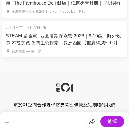
惠 | The Farmhouse Deli 餅店｜低糖奶黃月餅｜皇玥製作
維港凱悅尚萃酒店2樓 The Farmhouse Deli 餅店
7月14日(二) - 8月27日(四)
STEAM 冒險家 : 西園暑期探索營 2026｜8-10歲｜野外炊
事,木筏挑戰,夜間生態探索｜長洲西園【推廣碼減$100】
長洲西園 — 南非營
關於01空間
合作夥伴
常見問題
條款及細則
聯絡我們
香港01有限公司版權所有 © 2026
--
選擇