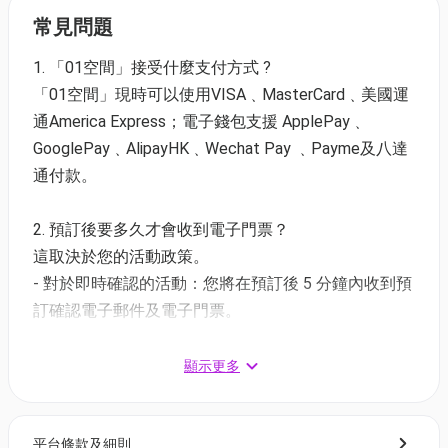
常見問題
【
門票85折
】
星期一至四
1. 「01空間」接受什麼支付方式 ?
成人 | $145 (1人) | 原價$170
「01空間」現時可以使用VISA﹑MasterCard﹑美國運
17歲以下 | $102 (1人) | 原價$120
通America Express；電子錢包支援 ApplePay﹑
星期五至日及公眾假期
GooglePay﹑AlipayHK﹑Wechat Pay ﹑Payme及八達
成人 | $162 (1人) | 原價$190
通付款。
17歲以下 | $119 (1人) | 原價$140
2. 預訂後要多久才會收到電子門票？
這取決於您的活動政策。
時段: 星期一至五 13:00-22:00 (最後入場時間 19:00),
- 對於即時確認的活動：您將在預訂後 5 分鐘內收到預
星期六、日及公眾假期11:00-22:00(最後入場時間
訂確認電子郵件及電子門票。
19:00)
- 對於需主辦方確認的活動：電子門票將會於您預訂後
地址：香港九龍荔枝角長義街9號D2 Place 1 5A室
1 - 3 個工作天內發送到您所登記的電郵地址。
顯示更多
注意事項:
3. 如何打開及使用電子門票 ?
請學員提前一日預訂。
平台條款及細則
- 會員可以下載《香港01》流動應用程式(APP) ，並以