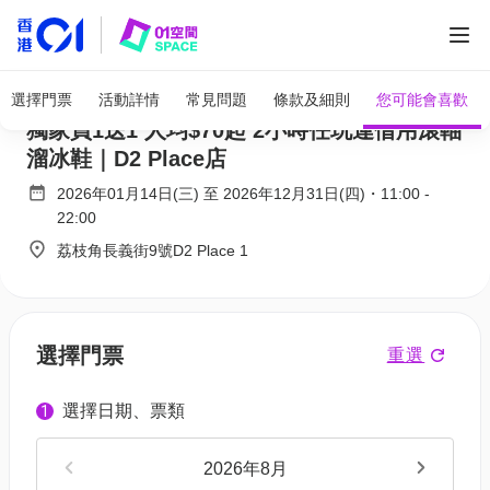
Bun’s 2020 復古的士高風室內滾軸溜冰場｜
選擇門票
活動詳情
常見問題
條款及細則
您可能會喜歡
獨家買1送1 人均$70起 2小時任玩連借用滾軸
溜冰鞋｜D2 Place店
2026年01月14日(三)
至
2026年12月31日(四)
・
11:00
-
22:00
荔枝角長義街9號D2 Place 1
選擇門票
重選
選擇日期、票類
1
2026年8月