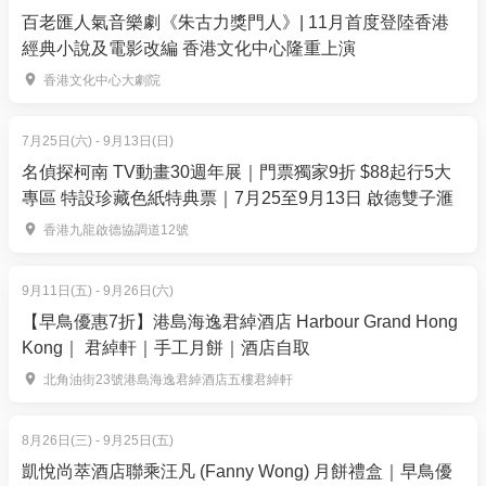
再賺，賺完再買、再食、再玩！
百老匯人氣音樂劇《朱古力獎門人》| 11月首度登陸香港
同意接受本體驗和全部條款，同意自行承擔本次活動
經典小說及電影改編 香港文化中心隆重上演
的所有的風險和後果，本公司不會付上任何法律責
香港文化中心大劇院
任。
抵達接待處後，請向我們展示確認電子郵件。請確保
7月25日(六) - 9月13日(日)
您已為您同行中的所有人包括成人和兒童均填寫了安
名偵探柯南 TV動畫30週年展｜門票獨家9折 $88起行5大
全豁免表格。在允許進入之前須展示接待處職員檢查
專區 特設珍藏色紙特典票｜7月25至9月13日 啟德雙子滙
以兌換門票。
香港九龍啟德協調道12號
每位體驗人士在接待處換票後將由職員協助戴上一條
入場手帶。體驗人士在該時段內可自由進出Bun’s2020
滾軸溜冰訓練中心，手帶必須保留手上以供驗證。
9月11日(五) - 9月26日(六)
【早鳥優惠7折】港島海逸君綽酒店 Harbour Grand Hong
Kong｜ 君綽軒｜手工月餅｜酒店自取
北角油街23號港島海逸君綽酒店五樓君綽軒
8月26日(三) - 9月25日(五)
凱悅尚萃酒店聯乘汪凡 (Fanny Wong) 月餅禮盒｜早鳥優