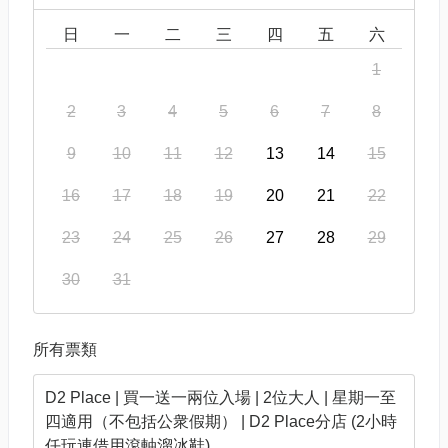
日
一
二
三
四
五
六
1
2
3
4
5
6
7
8
9
10
11
12
13
14
15
16
17
18
19
20
21
22
23
24
25
26
27
28
29
30
31
所有票類
D2 Place | 買一送一兩位入場 | 2位大人 | 星期一至
四適用（不包括公衆假期） | D2 Place分店 (2小時
任玩連借用滾軸溜冰鞋)