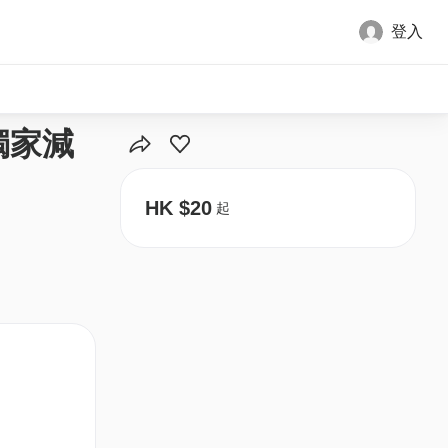
登入
全部圖片
獨家減
HK $20
起