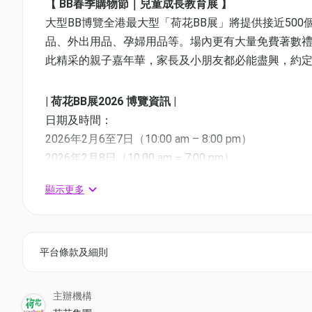
【 BB春季購物節｜兒童成長教育展 】
大型BB博覽全港最大型「荷花BB展」將提供接近50
品、外出用品、孕婦用品等。場內更有大量免費著數
此精采的親子嘉年華，家長及小朋友都必能盡興，約
| 荷花BB展2026 博覽資訊 |
日期及時間：
2026年2月6至7日（10:00 am – 8:00 pm）
2026年2月8日（10:00 am – 7:00 pm）
地點：香港會議展覽中心 Hall 1
顯示更多
| 門票價錢 |
01空間獨家減$3換購（優惠已售罄）
平台條款及細則
成人：$30
小童：$20
博覽優惠券*：$55
主辦機構