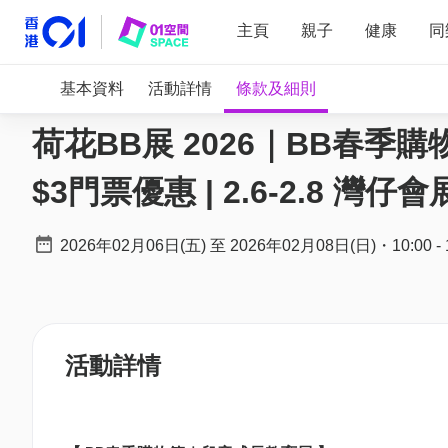
主頁
親子
健康
同
基本資料
活動詳情
條款及細則
荷花BB展 2026｜BB春季
$3門票優惠 | 2.6-2.8 灣仔會
2026年02月06日(五)
至
2026年02月08日(日)
・
10:00
-
活動詳情