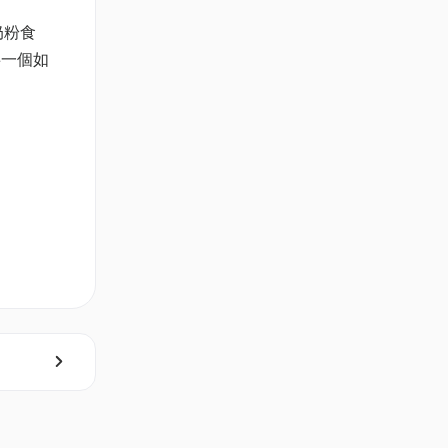
奶粉食
事一個如