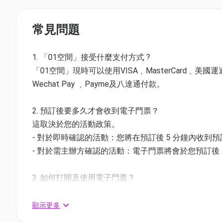
🕛用餐時間：12:00 - 18:00
菜單
常見問題
1. 「01空間」接受什麼支付方式 ?
「01空間」現時可以使用VISA﹑MasterCard﹑美國運通Amer
Wechat Pay ﹑Payme及八達通付款。
2. 預訂後要多久才會收到電子門票？
這取決於您的活動政策。
- 對於即時確認的活動：您將在預訂後 5 分鐘內收到
- 對於需主辦方確認的活動：電子門票將會於您預訂後 1
3. 如何打開及使用電子門票 ?
- 會員可以下載《香港01》流動應用程式(APP) ，
相關活動電子門票；
顯示更多
- 透過訂單電郵內按「查看電子票」連結; 部份活動設有