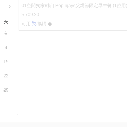
01空間獨家8折 | Popinjays父親節限定早午餐 (1位用
$ 709.20
六
可用
換購
1
8
15
22
29