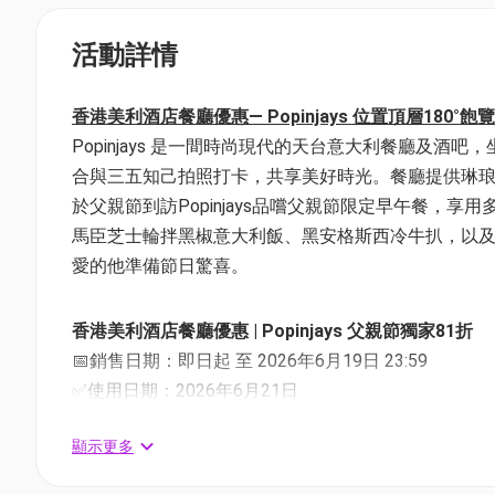
活動詳情
香港美利酒店餐廳優惠— Popinjays 位置頂層18
Popinjays 是一間時尚現代的天台意大利餐廳及酒
合與三五知己拍照打卡，共享美好時光。餐廳提供琳
於父親節到訪Popinjays品嚐父親節限定早午餐，
馬臣芝士輪拌黑椒意大利飯、黑安格斯西冷牛扒，以及精選
愛的他準備節日驚喜。
香港美利酒店餐廳優惠 | Popinjays 父親節獨家81折
📅銷售日期：即日起 至 2026年6月19日 23:59
✅使用日期：2026年6月21日
Popinjays父親節限定早午餐 (1位用)
顯示更多
優惠價：$709.2 / 位 (原價$ 866.8)