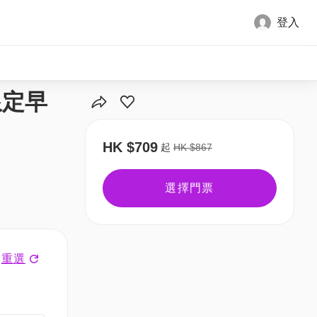
登入
全部圖片
限定早
HK $709
起
HK $867
選擇門票
重選