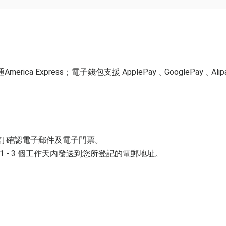
ica Express；電子錢包支援 ApplePay﹑GooglePay﹑Alip
預訂確認電子郵件及電子門票。
 - 3 個工作天內發送到您所登記的電郵地址。
並以購票時所綁定的電話號碼登入帳戶，順序按「我的」> 按「門票」
電子門票附件(PDF)。