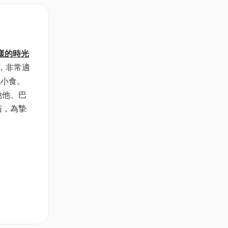
一樣的時光
角，非常適
吧小食。
他他、巴
茄，為摯