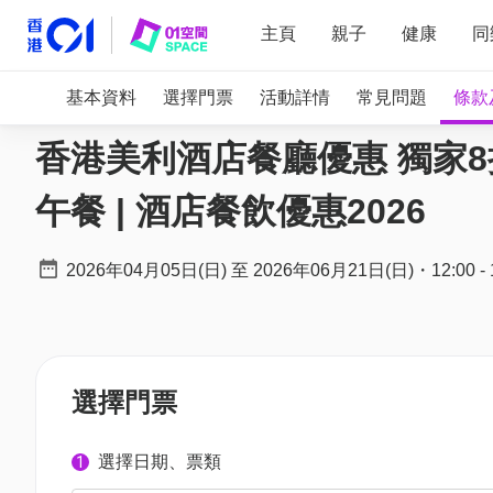
主頁
親子
健康
同
基本資料
選擇門票
活動詳情
常見問題
條款
香港美利酒店餐廳優惠 獨家8折 |
午餐 | 酒店餐飲優惠2026
2026年04月05日(日)
至
2026年06月21日(日)
・
12:00
-
選擇門票
選擇日期、票類
1