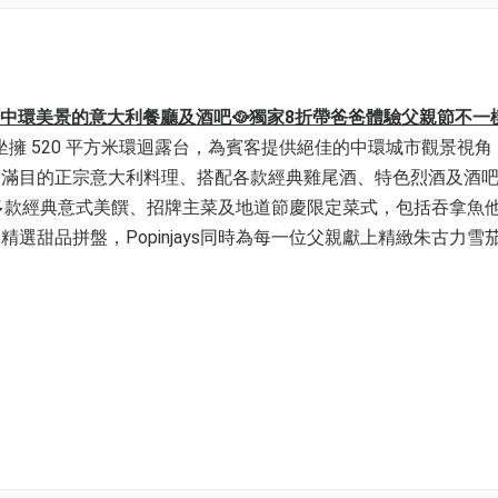
0°飽覽中環美景的意大利餐廳及酒吧🥘獨家8折帶爸爸體驗父親節不
吧，坐擁 520 平方米環迴露台，為賓客提供絕佳的中環城市觀景視
琅滿目的正宗意大利料理、搭配各款經典雞尾酒、特色烈酒及酒
享用多款經典意式美饌、招牌主菜及地道節慶限定菜式，包括吞拿魚
甜品拼盤，Popinjays同時為每一位父親獻上精緻朱古力雪